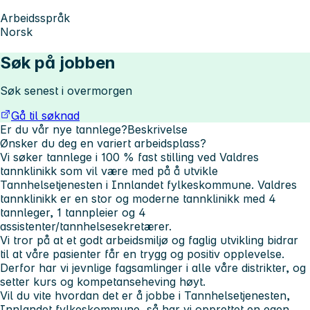
Arbeidsspråk
Norsk
Søk på jobben
Søk senest i overmorgen
Gå til søknad
Er du vår nye tannlege?
Beskrivelse
Ønsker du deg en variert arbeidsplass?
Vi søker tannlege i 100 % fast stilling ved Valdres
tannklinikk som vil være med på å utvikle
Tannhelsetjenesten i Innlandet fylkeskommune. Valdres
tannklinikk er en stor og moderne tannklinikk med 4
tannleger, 1 tannpleier og 4
assistenter/tannhelsesekretærer.
Vi tror på at et godt arbeidsmiljø og faglig utvikling bidrar
til at våre pasienter får en trygg og positiv opplevelse.
Derfor har vi jevnlige fagsamlinger i alle våre distrikter, og
setter kurs og kompetanseheving høyt.
Vil du vite hvordan det er å jobbe i Tannhelsetjenesten,
Innlandet fylkeskommune, så har vi opprettet en egen