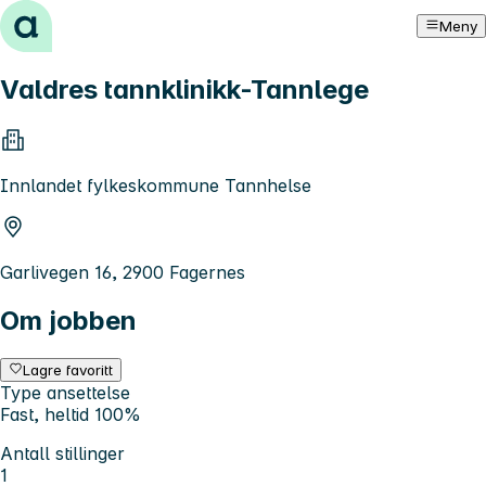
Hopp til innhold
Meny
Valdres tannklinikk-Tannlege
Innlandet fylkeskommune Tannhelse
Garlivegen 16, 2900 Fagernes
Om jobben
Lagre favoritt
Type ansettelse
Fast, heltid 100%
Antall stillinger
1