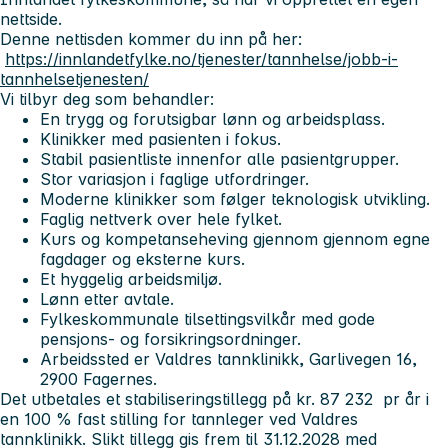
nettside.
Denne nettisden kommer du inn på her:
https://innlandetfylke.no/tjenester/tannhelse/jobb-i-
tannhelsetjenesten/
Vi tilbyr deg som behandler:
En trygg og forutsigbar lønn og arbeidsplass.
Klinikker med pasienten i fokus.
Stabil pasientliste innenfor alle pasientgrupper.
Stor variasjon i faglige utfordringer.
Moderne klinikker som følger teknologisk utvikling.
Faglig nettverk over hele fylket.
Kurs og kompetanseheving gjennom gjennom egne
fagdager og eksterne kurs.
Et hyggelig arbeidsmiljø.
Lønn etter avtale.
Fylkeskommunale tilsettingsvilkår med gode
pensjons- og forsikringsordninger.
Arbeidssted er Valdres tannklinikk, Garlivegen 16,
2900 Fagernes.
Det utbetales et stabiliseringstillegg på kr. 87 232 pr år i
en 100 % fast stilling for tannleger ved Valdres
tannklinikk. Slikt tillegg gis frem til 31.12.2028 med