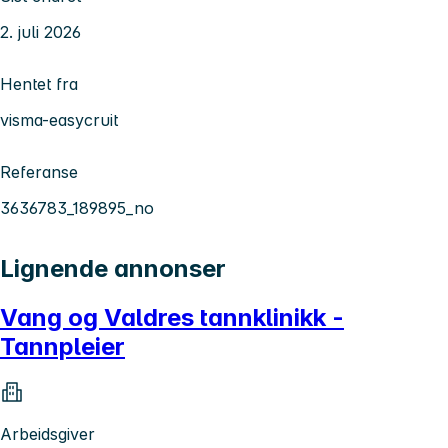
2. juli 2026
Hentet fra
visma-easycruit
Referanse
3636783_189895_no
Lignende annonser
Vang og Valdres tannklinikk -
Tannpleier
Arbeidsgiver