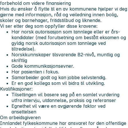
forbehold om videre finansiering
Hvis du ønsker å flytte til en av kommunene hjelper vi deg
gjerne med informasjon, råd og veiledning innen bolig,
skoler og barnehager, fritidstilbud og liknende.
Vi ser etter deg som oppfyller disse kravene:
Har norsk autorisasjon som tannlege eller er års-
kandidater (med forutsetning om bestått eksamen og
gyldig norsk autorisasjon som tannlege ved
tiltredelse).
Norskkunnskaper tilsvarende B2-nivå, muntlig og
skriftlig
Gode kommunikasjonsevner.
Har pasienten i fokus.
Samarbeider godt og kan jobbe selvstendig.
Er en god kollega som vil bidra til utvikling.
Kvalifikasjoner:
Tilsettingen vil basere seg på en samlet vurdering
utfra intervju, utdannelse, praksis og referanser
Egnethet vil være en avgjørende faktor ved
ansettelsen
Om arbeidsgiveren
Innlandet fylkeskommune har ansvaret for den offentlige