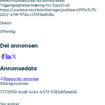
www.innlandetfylke.no/tannklinikker
Tilgjengelighetserklæring for EasyCruit:
https://uustatus.no/nb/erklaringer/publisert/f9747c75-
22c2-4118-972a-c13193edfc8a
Sektor
Offentlig
Del annonsen
Annonsedata
Rapporter annonse
Stillingsnummer
77725f52-bca8-4c64-b372-0355a55ee606
Sist endret