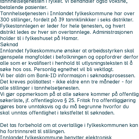
tannhelsetjenesten i fylket. Vi behandler også voksne,
betalende pasienter.
Tannhelsetjenesten i Innlandet fylkeskommune har over
300 stillinger, fordelt på 39 tannklinikker i seks distrikter.
Fylkestannlegen er leder for hele tjenesten, og hvert
distrikt ledes av hver sin overtannlege. Administrasjonen
holder til i fylkeshuset på Hamar.
Søknad
Innlandet fylkeskommune ønsker at arbeidsstyrken skal
gjenspeile mangfoldet i befolkningen og oppfordrer derfor
alle som er kvalifisert i henhold til utlysningsteksten til å
søke hos oss. Personlig egnethet vil bli vektlagt.
Vi ber aldri om Bank-ID informasjon i søknadsprosessen.
Det kreves politiattest - ikke eldre enn tre måneder - for
alle stillinger i tannhelsetjenesten.
Vi gjør oppmerksom på at alle søkere kommer på offentlig
søkerliste, jf. offentleglova § 25. Fritak fra offentliggjøring
gjøres bare unntaksvis og du må begrunne hvorfor du
skal unntas offentlighet i tekstfeltet til søknaden.
Det tas forbehold om at overtallige i fylkeskommunen kan
ha fortrinnsrett til stillingen.
Innlandet fylkeskommune benytter elektronisk