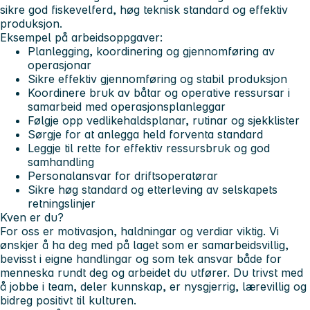
sikre god fiskevelferd, høg teknisk standard og effektiv
produksjon.
Eksempel på arbeidsoppgaver:
Planlegging, koordinering og gjennomføring av
operasjonar
Sikre effektiv gjennomføring og stabil produksjon
Koordinere bruk av båtar og operative ressursar i
samarbeid med operasjonsplanleggar
Følgje opp vedlikehaldsplanar, rutinar og sjekklister
Sørgje for at anlegga held forventa standard
Leggje til rette for effektiv ressursbruk og god
samhandling
Personalansvar for driftsoperatørar
Sikre høg standard og etterleving av selskapets
retningslinjer
Kven er du?
For oss er motivasjon, haldningar og verdiar viktig. Vi
ønskjer å ha deg med på laget som er samarbeidsvillig,
bevisst i eigne handlingar og som tek ansvar både for
menneska rundt deg og arbeidet du utfører. Du trivst med
å jobbe i team, deler kunnskap, er nysgjerrig, lærevillig og
bidreg positivt til kulturen.