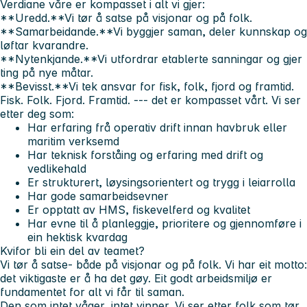
Verdiane våre er kompasset i alt vi gjer:
**Uredd.**Vi tør å satse på visjonar og på folk.
**Samarbeidande.**Vi byggjer saman, deler kunnskap og
løftar kvarandre.
**Nytenkjande.**Vi utfordrar etablerte sanningar og gjer
ting på nye måtar.
**Bevisst.**Vi tek ansvar for fisk, folk, fjord og framtid.
Fisk. Folk. Fjord. Framtid. --- det er kompasset vårt.
Vi ser
etter deg som:
Har erfaring frå operativ drift innan havbruk eller
maritim verksemd
Har teknisk forståing og erfaring med drift og
vedlikehald
Er strukturert, løysingsorientert og trygg i leiarrolla
Har gode samarbeidsevner
Er opptatt av HMS, fiskevelferd og kvalitet
Har evne til å planleggje, prioritere og gjennomføre i
ein hektisk kvardag
Kvifor bli ein del av teamet?
Vi tør å satse- både på visjonar og på folk. Vi har eit motto:
det viktigaste er å ha det gøy. Eit godt arbeidsmiljø er
fundamentet for alt vi får til saman.
Den som intet våger, intet vinner. Vi ser etter folk som tør