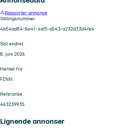
Annonsedata
Rapporter annonse
Stillingsnummer
4b54ad84-8a41-4af5-a543-a232d33d4fe4
Sist endret
8. juni 2026
Hentet fra
FINN
Referanse
463239935
Lignende annonser