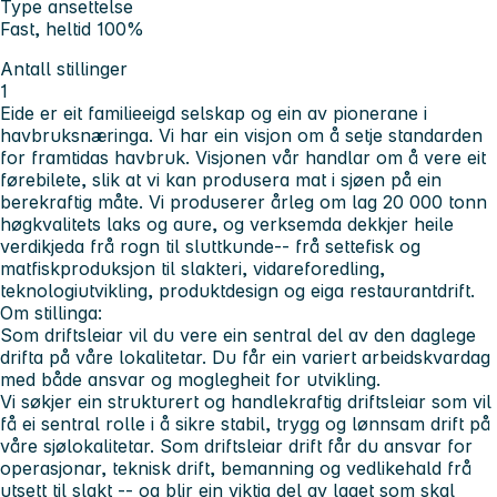
Type ansettelse
Fast, heltid 100%
Antall stillinger
1
Eide er eit familieeigd selskap og ein av pionerane i
havbruksnæringa. Vi har ein visjon om å setje standarden
for framtidas havbruk. Visjonen vår handlar om å vere eit
førebilete, slik at vi kan produsera mat i sjøen på ein
berekraftig måte. Vi produserer årleg om lag 20 000 tonn
høgkvalitets laks og aure, og verksemda dekkjer heile
verdikjeda frå rogn til sluttkunde-- frå settefisk og
matfiskproduksjon til slakteri, vidareforedling,
teknologiutvikling, produktdesign og eiga restaurantdrift.
Om stillinga:
Som driftsleiar vil du vere ein sentral del av den daglege
drifta på våre lokalitetar. Du får ein variert arbeidskvardag
med både ansvar og moglegheit for utvikling.
Vi søkjer ein strukturert og handlekraftig driftsleiar som vil
få ei sentral rolle i å sikre stabil, trygg og lønnsam drift på
våre sjølokalitetar. Som driftsleiar drift får du ansvar for
operasjonar, teknisk drift, bemanning og vedlikehald frå
utsett til slakt -- og blir ein viktig del av laget som skal