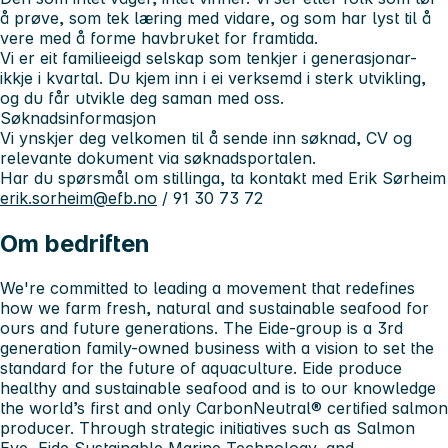
å prøve, som tek læring med vidare, og som har lyst til å
vere med å forme havbruket for framtida.
Vi er eit familieeigd selskap som tenkjer i generasjonar-
ikkje i kvartal. Du kjem inn i ei verksemd i sterk utvikling,
og du får utvikle deg saman med oss.
Søknadsinformasjon
Vi ynskjer deg velkomen til å sende inn søknad, CV og
relevante dokument via søknadsportalen.
Har du spørsmål om stillinga, ta kontakt med Erik Sørheim
erik.sorheim@efb.no
/ 91 30 73 72
Om bedriften
We're committed to leading a movement that redefines
how we farm fresh, natural and sustainable seafood for
ours and future generations. The Eide-group is a 3rd
generation family-owned business with a vision to set the
standard for the future of aquaculture. Eide produce
healthy and sustainable seafood and is to our knowledge
the world’s first and only CarbonNeutral® certified salmon
producer. Through strategic initiatives such as Salmon
Eye, Eide Sustainable Marine Technology, and