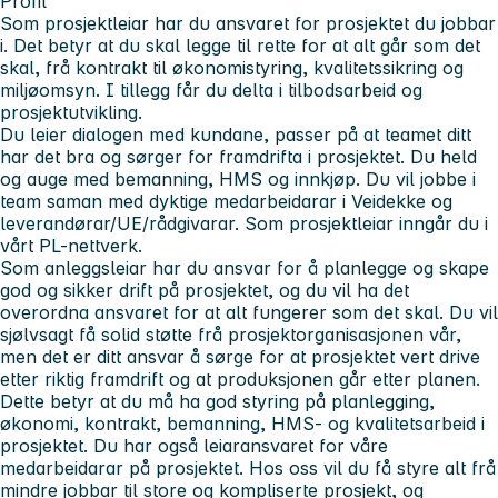
Profil
Som prosjektleiar
har du ansvaret for prosjektet du jobbar
i. Det betyr at du skal legge til rette for at alt går som det
skal, frå kontrakt til økonomistyring, kvalitetssikring og
miljøomsyn. I tillegg får du delta i tilbodsarbeid og
prosjektutvikling.
Du leier dialogen med kundane, passer på at teamet ditt
har det bra og sørger for framdrifta i prosjektet. Du held
og auge med bemanning, HMS og innkjøp. Du vil jobbe i
team saman med dyktige medarbeidarar i Veidekke og
leverandørar/UE/rådgivarar. Som prosjektleiar inngår du i
vårt PL-nettverk.
Som anleggsleiar
har du ansvar for å planlegge og skape
god og sikker drift på prosjektet, og du vil ha det
overordna ansvaret for at alt fungerer som det skal. Du vil
sjølvsagt få solid støtte frå prosjektorganisasjonen vår,
men det er ditt ansvar å sørge for at prosjektet vert drive
etter riktig framdrift og at produksjonen går etter planen.
Dette betyr at du må ha god styring på planlegging,
økonomi, kontrakt, bemanning, HMS- og kvalitetsarbeid i
prosjektet. Du har også leiaransvaret for våre
medarbeidarar på prosjektet. Hos oss vil du få styre alt frå
mindre jobbar til store og kompliserte prosjekt, og