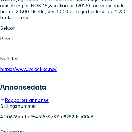
omsetning er NOK 15,3 milliardar (2025), og verksemda
har ca 2 800 tilsette, der 1 550 er fagarbeidarar og 1 250
funksjonærar.
Sektor
Privat
Nettsted
https://www.veidekke.no/
Annonsedata
Rapporter annonse
Stillingsnummer
4f10676a-cbc9-45f5-8e37-d9252dca00e6
Sist endret