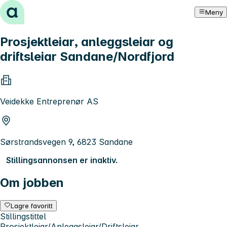
Hopp til innhold
Meny
Prosjektleiar, anleggsleiar og
driftsleiar Sandane/Nordfjord
Veidekke Entreprenør AS
Sørstrandsvegen 9, 6823 Sandane
Stillingsannonsen er inaktiv.
Om jobben
Lagre favoritt
Stillingstittel
Prosjektleiar/Anleggsleiar/Driftsleiar