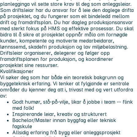
planlegginga vil sette store krav til deg som anleggsleiar.
Som driftsleiar
har du ansvar for å leie den daglege drifta
på prosjektet, og du fungerer som eit bindeledd mellom
drift og framdriftsplan. Du har dagleg produksjonsansvar
med sterkt fokus på HMS og effektive prosessar. Du skal
bidra til å sikre at prosjektet oppnår måla om fornøgde
kunder, kompetente og motiverte medarbeidarar,
lønnssemd, skadefri produksjon og lav miljøbelastning.
Driftsleiar organiserer, delegerer og følger opp
framdriftsplanen for produksjon, og koordinerer
prosjektet sine ressurser.
Kvalifikasjoner
Vi søker deg som har både ein teoretisk bakgrunn og
byggeteknisk erfaring. Vi tenker at fylgjande er sentrale
områder du kjenner deg att i, trivast med og vert utfordra
av:
Godt humør, stå-på-vilje, likar å jobbe i team -- flink
med folk!
Inspirerande leiar, kreativ og strukturert
Bachelor/Master innan byggfag eller teknisk
fagskule
Allsidig erfaring frå bygg eller anleggsprosjekt