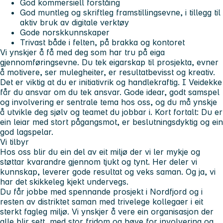
God kommersiell forståing
God muntleg og skriftleg framstillingsevne, i tillegg til
aktiv bruk av digitale verktøy
Gode norskkunnskaper
Trivast både i felten, på brakka og kontoret
Vi ynskjer å få med deg som har tru på eiga
gjennomføringsevne. Du tek eigarskap til prosjekta, evner
å motivere, ser mulegheiter, er resultatbevisst og kreativ.
Det er viktig at du er initiativrik og handlekraftig. I Veidekke
får du ansvar om du tek ansvar. Gode idear, godt samspel
og involvering er sentrale tema hos oss, og du må ynskje
å utvikle deg sjølv og teamet du jobbar i. Kort fortalt: Du er
ein leiar med stort pågangsmot, er beslutningsdyktig og ein
god lagspelar.
Vi tilbyr
Hos oss blir du ein del av eit miljø der vi ler mykje og
støttar kvarandre gjennom tjukt og tynt. Her deler vi
kunnskap, leverer gode resultat og veks saman. Og ja, vi
har det skikkeleg kjekt undervegs.
Du får jobbe med spennande prosjekt i Nordfjord og i
resten av distriktet saman med trivelege kollegaer i eit
sterkt fagleg miljø. Vi ynskjer å vere ein organisasjon der
alle blir sett, med stor fridom og høve for involvering og