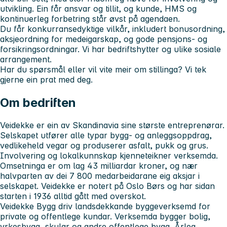
utvikling. Ein får ansvar og tillit, og kunde, HMS og
kontinuerleg forbetring står øvst på agendaen.
Du får konkurransedyktige vilkår, inkludert bonusordning,
aksjeordning for medeigarskap, og gode pensjons- og
forsikringsordningar. Vi har bedriftshytter og ulike sosiale
arrangement.
Har du spørsmål eller vil vite meir om stillinga? Vi tek
gjerne ein prat med deg.
Om bedriften
Veidekke er ein av Skandinavia sine største entreprenørar.
Selskapet utfører alle typar bygg- og anleggsoppdrag,
vedlikeheld vegar og produserer asfalt, pukk og grus.
Involvering og lokalkunnskap kjenneteikner verksemda.
Omsetninga er om lag 43 milliardar kroner, og nær
halvparten av dei 7 800 medarbeidarane eig aksjar i
selskapet. Veidekke er notert på Oslo Børs og har sidan
starten i 1936 alltid gått med overskot.
Veidekke Bygg driv landsdekkande byggeverksemd for
private og offentlege kundar. Verksemda bygger bolig,
yrkesbygg, skular og andre offentlege bygg. Årleg