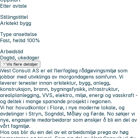
Etter avtale
Stillingstittel
Arkitekt bygg
Type ansettelse
Fast, heltid 100%
Arbeidstid
Dagtid, ukedager
Vis flere detaljer
iVest Consult AS er eit fleirfagleg rådgjevingsmiljø som
jobbar med utviklinga av morgondagens samfunn. Vi
leverer tenester innan arkitektur, bygg, anlegg,
konstruksjon, brann, bygningsfysikk, infrastruktur,
arealplanlegging, VVS, elektro, miljø, energi og vasskraft -
og deltek i mange spanande prosjekt i regionen.
Vi har hovudkontor i Florø, i nye moderne lokale, og
avdelingar i Stryn, Sogndal, Måløy og Førde. No søkjer vi
nye, engasjerte medarbeidarar som ønskjer å bli ein del av
vårt fagmiljø.
Hos oss blir du ein del av eit arbeidsmiljø prega av høg