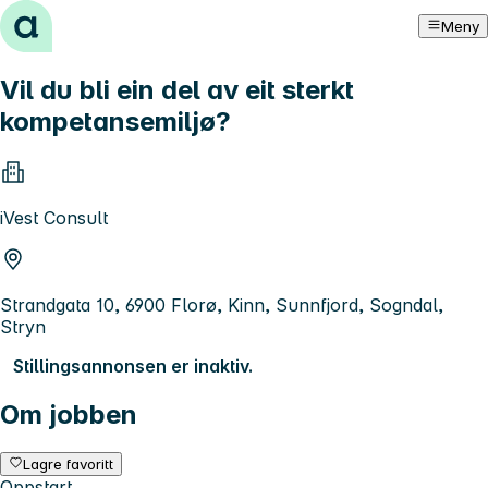
Hopp til innhold
Meny
Vil du bli ein del av eit sterkt
kompetansemiljø?
iVest Consult
Strandgata 10, 6900 Florø, Kinn, Sunnfjord, Sogndal,
Stryn
Stillingsannonsen er inaktiv.
Om jobben
Lagre favoritt
Oppstart