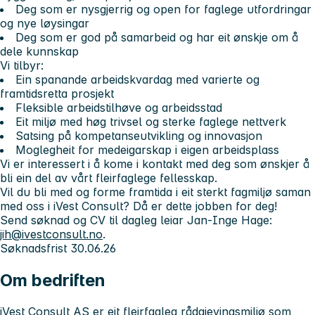
Deg som er nysgjerrig og open for faglege utfordringar
og nye løysingar
Deg som er god på samarbeid og har eit ønskje om å
dele kunnskap
Vi tilbyr:
Ein spanande arbeidskvardag med varierte og
framtidsretta prosjekt
Fleksible arbeidstilhøve og arbeidsstad
Eit miljø med høg trivsel og sterke faglege nettverk
Satsing på kompetanseutvikling og innovasjon
Moglegheit for medeigarskap i eigen arbeidsplass
Vi er interessert i å kome i kontakt med deg som ønskjer å
bli ein del av vårt fleirfaglege fellesskap.
Vil du bli med og forme framtida i eit sterkt fagmiljø saman
med oss i iVest Consult? Då er dette jobben for deg!
Send søknad og CV til dagleg leiar Jan-Inge Hage:
jih@ivestconsult.no
.
Søknadsfrist 30.06.26
Om bedriften
iVest Consult AS er eit fleirfagleg rådgjevingsmiljø som