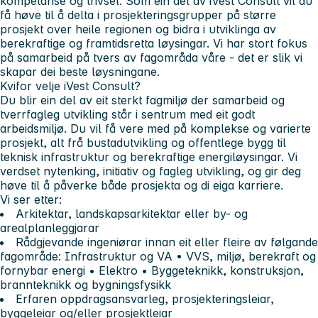
kompetanse og trivsel. Som ein del av iVest Consult vil du
få høve til å delta i prosjekteringsgrupper på større
prosjekt over heile regionen og bidra i utviklinga av
berekraftige og framtidsretta løysingar. Vi har stort fokus
på samarbeid på tvers av fagområda våre - det er slik vi
skapar dei beste løysningane.
Kvifor velje iVest Consult?
Du blir ein del av eit sterkt fagmiljø der samarbeid og
tverrfagleg utvikling står i sentrum med eit godt
arbeidsmiljø. Du vil få vere med på komplekse og varierte
prosjekt, alt frå bustadutvikling og offentlege bygg til
teknisk infrastruktur og berekraftige energiløysingar. Vi
verdset nytenking, initiativ og fagleg utvikling, og gir deg
høve til å påverke både prosjekta og di eiga karriere.
Vi ser etter:
Arkitektar, landskapsarkitektar eller by- og
arealplanleggjarar
Rådgjevande ingeniørar innan eit eller fleire av følgande
fagområde: Infrastruktur og VA
•
VVS, miljø, berekraft og
fornybar energi
•
Elektro • Byggeteknikk, konstruksjon,
brannteknikk og bygningsfysikk
Erfaren oppdragsansvarleg, prosjekteringsleiar,
byggeleiar og/eller prosjektleiar