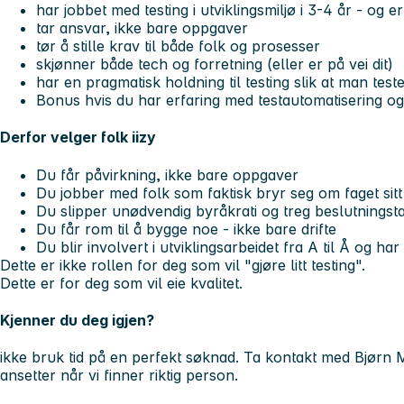
har jobbet med testing i utviklingsmiljø i 3-4 år - og e
tar ansvar, ikke bare oppgaver
tør å stille krav til både folk og prosesser
skjønner både tech og forretning (eller er på vei dit)
har en pragmatisk holdning til testing slik at man tes
Bonus hvis du har erfaring med testautomatisering og
Derfor velger folk iizy
Du får påvirkning, ikke bare oppgaver
Du jobber med folk som faktisk bryr seg om faget sitt
Du slipper unødvendig byråkrati og treg beslutningst
Du får rom til å bygge noe - ikke bare drifte
Du blir involvert i utviklingsarbeidet fra A til Å og h
Dette er ikke rollen for deg som vil "gjøre litt testing".
Dette er for deg som vil eie kvalitet.
Kjenner du deg igjen?
ikke bruk tid på en perfekt søknad. Ta kontakt med Bjørn 
ansetter når vi finner riktig person.