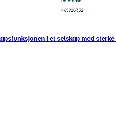
Referanse
465928332
kapsfunksjonen i et selskap med sterk