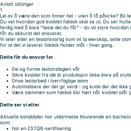
Antall stillinger
1
Lei av å være den som finner feil - uten å få påvirke? Bli te
Du vet hvordan god kvalitet faktisk skal se ut. Du ser hull
ferdig med å bare "teste det du får" - du vil styre hvordan k
får du akkurat det ansvaret.
Vi leter etter en testansvarlig som vil ta eierskap, sette 
for at det vi leverer faktisk holder mål - hver gang.
Dette får du ansvar for
Eie og forme teststrategien vår
Sikre kvalitet fra idé til produksjon (ikke bare på slutt
Drive testarbeid i tverrfaglige team
Automatisere der det gir verdi - og kutte der det ikke g
Være stemmen som faktisk blir hørt når kvalitet står p
Dette ser vi etter
Aktuelle kandidater har utdannelse tilsvarende en bachelorg
som:
har en ISTQB-sertifisering