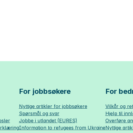
For jobbsøkere
For bedr
Nyttige artikler for jobbsøkere
Vilkår og ret
Spørsmål og svar
Hjelp til inn
sler
Jobbe i utlandet (EURES)
Overføre a
erklæring
Information to refugees from Ukraine
Nyttige artik