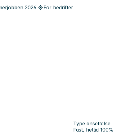
erjobben
2026
☀️
For bedrifter
Type ansettelse
Fast, heltid 100%