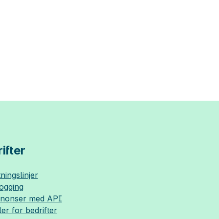
ifter
ningslinjer
logging
nnonser med API
ler for bedrifter