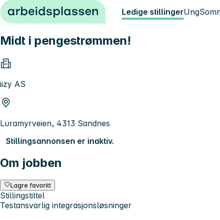
Hopp til innhold
Ledige stillinger
Ung
Somm
Midt i pengestrømmen!
iizy AS
Luramyrveien, 4313 Sandnes
Stillingsannonsen er inaktiv.
Om jobben
Lagre favoritt
Stillingstittel
Testansvarlig integrasjonsløsninger