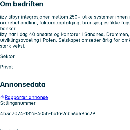
Om bedriften
iizy tilbyr integrasjoner mellom 250+ ulike systemer innen 
ordrebehandling, fakturaoppfølging, bransjespesifikke fa
banker.
iizy har i dag 40 ansatte og kontorer i Sandnes, Drammen
utviklingsavdeling i Polen. Selskapet omsetter årlig for om
sterk vekst.
Sektor
Privat
Annonsedata
Rapporter annonse
Stillingsnummer
4b3e7074-182a-405b-ba1a-2ab56a48ac39