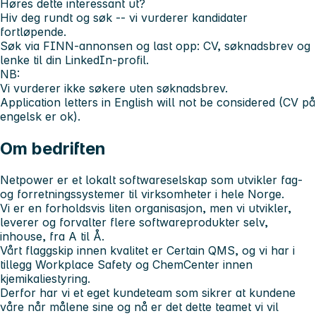
Høres dette interessant ut?
Hiv deg rundt og søk -- vi vurderer kandidater
fortløpende.
Søk via FINN-annonsen og last opp: CV, søknadsbrev og
lenke til din LinkedIn-profil.
NB:
Vi vurderer ikke søkere uten søknadsbrev.
Application letters in English will not be considered (CV på
engelsk er ok).
Om bedriften
Netpower er et lokalt softwareselskap som utvikler fag-
og forretningssystemer til virksomheter i hele Norge.
Vi er en forholdsvis liten organisasjon, men vi utvikler,
leverer og forvalter flere softwareprodukter selv,
inhouse, fra A til Å.
Vårt flaggskip innen kvalitet er Certain QMS, og vi har i
tillegg Workplace Safety og ChemCenter innen
kjemikaliestyring.
Derfor har vi et eget kundeteam som sikrer at kundene
våre når målene sine og nå er det dette teamet vi vil