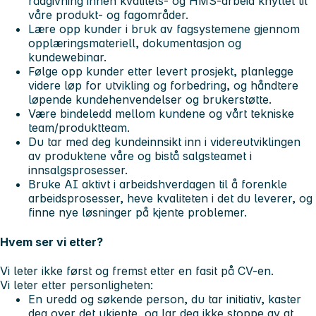
rådgivning innen kvalitets- og HMS-arbeid knyttet til
våre produkt- og fagområder.
Lære opp kunder i bruk av fagsystemene gjennom
opplæringsmateriell, dokumentasjon og
kundewebinar.
Følge opp kunder etter levert prosjekt, planlegge
videre løp for utvikling og forbedring, og håndtere
løpende kundehenvendelser og brukerstøtte.
Være bindeledd mellom kundene og vårt tekniske
team/produktteam.
Du tar med deg kundeinnsikt inn i videreutviklingen
av produktene våre og bistå salgsteamet i
innsalgsprosesser.
Bruke AI aktivt i arbeidshverdagen til å forenkle
arbeidsprosesser, heve kvaliteten i det du leverer, og
finne nye løsninger på kjente problemer.
Hvem ser vi etter?
Vi leter ikke først og fremst etter en fasit på CV-en.
Vi leter etter personligheten:
En uredd og søkende person, du tar initiativ, kaster
deg over det ukjente, og lar deg ikke stoppe av at