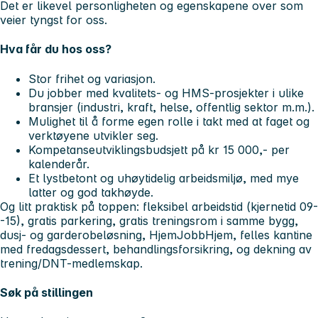
Det er likevel personligheten og egenskapene over som
veier tyngst for oss.
Hva får du hos oss?
Stor frihet og variasjon.
Du jobber med kvalitets- og HMS-prosjekter i ulike
bransjer (industri, kraft, helse, offentlig sektor m.m.).
Mulighet til å forme egen rolle i takt med at faget og
verktøyene utvikler seg.
Kompetanseutviklingsbudsjett på kr 15 000,- per
kalenderår.
Et lystbetont og uhøytidelig arbeidsmiljø, med mye
latter og god takhøyde.
Og litt praktisk på toppen: fleksibel arbeidstid (kjernetid 09-
-15), gratis parkering, gratis treningsrom i samme bygg,
dusj- og garderobeløsning, HjemJobbHjem, felles kantine
med fredagsdessert, behandlingsforsikring, og dekning av
trening/DNT-medlemskap.
Søk på stillingen