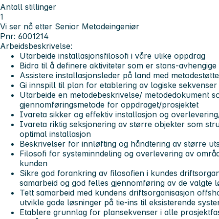
Antall stillinger
1
Vi ser nå etter Senior Metodeingeniør
Pnr: 6001214
Arbeidsbeskrivelse:
Utarbeide installasjonsfilosofi i våre ulike oppdrag
Bidra til å definere aktiviteter som er stans-avhengige
Assistere installasjonsleder på land med metodestøtte
Gi innspill til plan for etablering av logiske sekvenser
Utarbeide en metodebeskrivelse/ metodedokument som
gjennomføringsmetode for oppdraget/prosjektet
Ivareta sikker og effektiv installasjon og overlevering/
Ivareta riktig seksjonering av større objekter som str
optimal installasjon
Beskrivelser for innløfting og håndtering av større u
Filosofi for systeminndeling og overlevering av områ
kunden
Sikre god forankring av filosofien i kundes driftsorgan
samarbeid og god felles gjennomføring av de valgte l
Tett samarbeid med kundens driftsorganisasjon offsho
utvikle gode løsninger på tie-ins til eksisterende syst
Etablere grunnlag for plansekvenser i alle prosjektfas