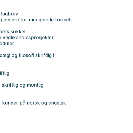
 fagbrev
ompensere for manglende formell
norsk sokkel
 vedlikeholdsprosjekter
moduler
gi og filosofi skriftlig i
tlig
kriftlig og muntlig
 kunder på norsk og engelsk