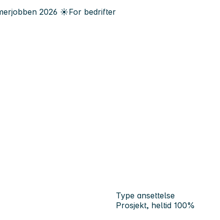
erjobben
2026
☀️
For bedrifter
Type ansettelse
Prosjekt, heltid 100%