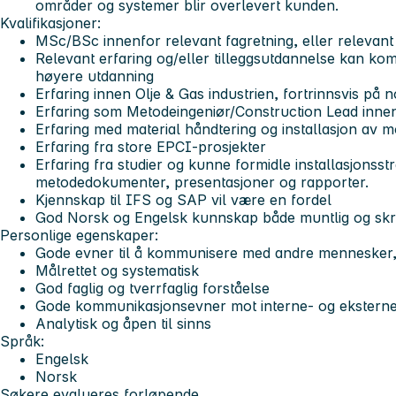
områder og systemer blir overlevert kunden.
Kvalifikasjoner:
MSc/BSc innenfor relevant fagretning, eller relevant
Relevant erfaring og/eller tilleggsutdannelse kan k
høyere utdanning
Erfaring innen Olje & Gas industrien, fortrinnsvis på 
Erfaring som Metodeingeniør/Construction Lead innen
Erfaring med material håndtering og installasjon av 
Erfaring fra store EPCI-prosjekter
Erfaring fra studier og kunne formidle installasjonsstrate
metodedokumenter, presentasjoner og rapporter.
Kjennskap til IFS og SAP vil være en fordel
God Norsk og Engelsk kunnskap både muntlig og skrif
Personlige egenskaper:
Gode evner til å kommunisere med andre mennesker, s
Målrettet og systematisk
God faglig og tverrfaglig forståelse
Gode kommunikasjonsevner mot interne- og eksterne
Analytisk og åpen til sinns
Språk:
Engelsk
Norsk
Søkere evalueres forløpende