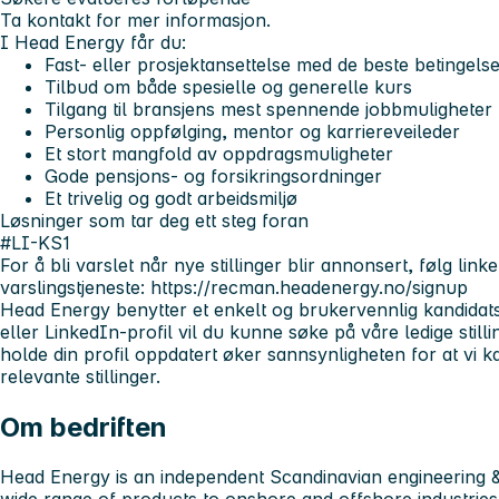
Ta kontakt for mer informasjon.
I Head Energy får du:
Fast- eller prosjektansettelse med de beste betingels
Tilbud om både spesielle og generelle kurs
Tilgang til bransjens mest spennende jobbmuligheter
Personlig oppfølging, mentor og karriereveileder
Et stort mangfold av oppdragsmuligheter
Gode pensjons- og forsikringsordninger
Et trivelig og godt arbeidsmiljø
Løsninger som tar deg ett steg foran
#LI-KS1
For å bli varslet når nye stillinger blir annonsert, følg li
varslingstjeneste:
https://recman.headenergy.no/signup
Head Energy benytter et enkelt og brukervennlig kandidatsy
eller LinkedIn-profil vil du kunne søke på våre ledige stilli
holde din profil oppdatert øker sannsynligheten for at vi
relevante stillinger.
Om bedriften
Head Energy is an independent Scandinavian engineering &
wide range of products to onshore and offshore industries