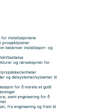
 for installasjonene
 i prosjektplaner
 beskriver installasjon- og
idriftsettelse
ukturer og rørseksjoner for
tstyrspakker/enheter
der og delsystemer/systemer til
isasjon for å ivareta et godt
øsninger
re, samt engineering for å
emer
er, fra engineering og frem til