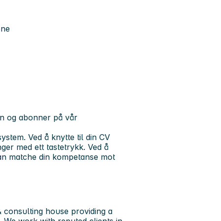
ene
nken og abonner på vår
stem. Ved å knytte til din CV
nger med ett tastetrykk. Ved å
 kan matche din kompetanse mot
 consulting house providing a
. We work with reputed clients in