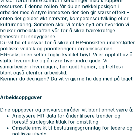
Vi står foran store samfunnsendringer med knappere
ressurser. I denne rollen får du en nøkkelposisjon i
arbeidet med å styre innsatsen der den gir størst effekt –
enten det gjelder økt nærvær, kompetanseutvikling eller
kulturendring. Sammen skal vi tenke nytt om hvordan vi
bruker arbeidskraften vår for å sikre bærekraftige
tjenester til innbyggerne.
Du vil ha et ansvar for å sikre at HR-innsikten understøtter
politiske vedtak og prioriteringer i organisasjonen.
HR-seksjonen setter faglig kvalitet høyt. Vi er opptatt av å
støtte hverandre og å gjøre hverandre gode. Vi
samarbeider i hverdagen, har godt humør, og treffes i
blant også utenfor arbeidstid.
Kjenner du deg igjen? Da vil vi gjerne ha deg med på laget!
Arbeidsoppgaver
Dine oppgaver og ansvarsområder vil blant annet være å:
Analysere HR-data for å identifisere trender og
foreslå strategiske tiltak for omstilling
Omsette innsikt til beslutningsgrunnlag for ledere og
politiske utvalg