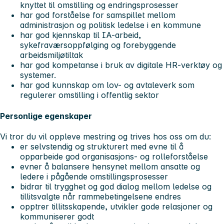
knyttet til omstilling og endringsprosesser
har god forståelse for samspillet mellom
administrasjon og politisk ledelse i en kommune
har god kjennskap til IA-arbeid,
sykefraværsoppfølging og forebyggende
arbeidsmiljøtiltak
har god kompetanse i bruk av digitale HR-verktøy og
systemer.
har god kunnskap om lov- og avtaleverk som
regulerer omstilling i offentlig sektor
Personlige egenskaper
Vi tror du vil oppleve mestring og trives hos oss om du:
er selvstendig og strukturert med evne til å
opparbeide god organisasjons- og rolleforståelse
evner å balansere hensynet mellom ansatte og
ledere i pågående omstillingsprosesser
bidrar til trygghet og god dialog mellom ledelse og
tillitsvalgte når rammebetingelsene endres
opptrer tillitsskapende, utvikler gode relasjoner og
kommuniserer godt