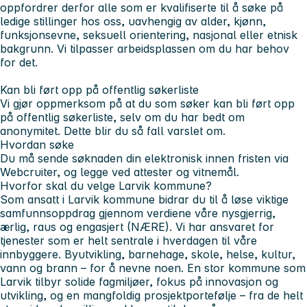
oppfordrer derfor alle som er kvalifiserte til å søke på
ledige stillinger hos oss, uavhengig av alder, kjønn,
funksjonsevne, seksuell orientering, nasjonal eller etnisk
bakgrunn. Vi tilpasser arbeidsplassen om du har behov
for det.
Kan bli ført opp på offentlig søkerliste
Vi gjør oppmerksom på at du som søker kan bli ført opp
på offentlig søkerliste, selv om du har bedt om
anonymitet. Dette blir du så fall varslet om.
Hvordan søke
Du må sende søknaden din elektronisk innen fristen via
Webcruiter, og legge ved attester og vitnemål.
Hvorfor skal du velge Larvik kommune?
Som ansatt i Larvik kommune bidrar du til å løse viktige
samfunnsoppdrag gjennom verdiene våre nysgjerrig,
ærlig, raus og engasjert (NÆRE). Vi har ansvaret for
tjenester som er helt sentrale i hverdagen til våre
innbyggere. Byutvikling, barnehage, skole, helse, kultur,
vann og brann – for å nevne noen. En stor kommune som
Larvik tilbyr solide fagmiljøer, fokus på innovasjon og
utvikling, og en mangfoldig prosjektportefølje – fra de helt