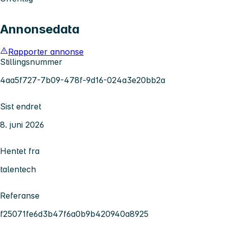
Annonsedata
Rapporter annonse
Stillingsnummer
4aa5f727-7b09-478f-9d16-024a3e20bb2a
Sist endret
8. juni 2026
Hentet fra
talentech
Referanse
f25071fe6d3b47f6a0b9b420940a8925