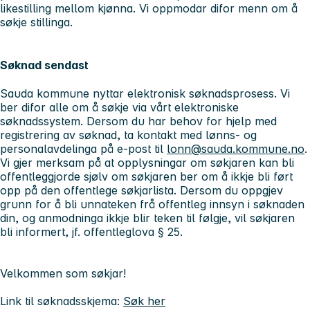
likestilling mellom kjønna. Vi oppmodar difor menn om å
søkje stillinga.
Søknad sendast
Sauda kommune nyttar elektronisk søknadsprosess. Vi
ber difor alle om å søkje via vårt elektroniske
søknadssystem. Dersom du har behov for hjelp med
registrering av søknad, ta kontakt med lønns- og
personalavdelinga på e‑post til
lonn@sauda.kommune.no
.
Vi gjer merksam på at opplysningar om søkjaren kan bli
offentleggjorde sjølv om søkjaren ber om å ikkje bli ført
opp på den offentlege søkjarlista. Dersom du oppgjev
grunn for å bli unnateken frå offentleg innsyn i søknaden
din, og anmodninga ikkje blir teken til følgje, vil søkjaren
bli informert, jf. offentleglova § 25.
Velkommen som søkjar!
Link til søknadsskjema:
Søk her