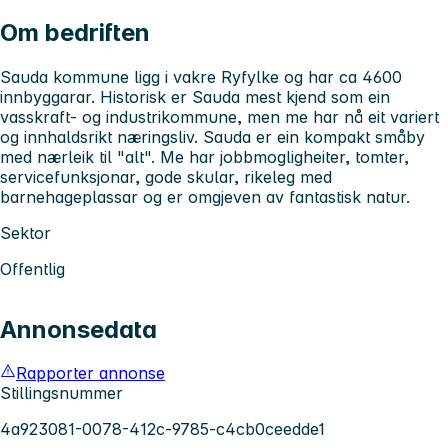
Om bedriften
Sauda kommune ligg i vakre Ryfylke og har ca 4600
innbyggarar. Historisk er Sauda mest kjend som ein
vasskraft- og industrikommune, men me har nå eit variert
og innhaldsrikt næringsliv. Sauda er ein kompakt småby
med nærleik til "alt". Me har jobbmogligheiter, tomter,
servicefunksjonar, gode skular, rikeleg med
barnehageplassar og er omgjeven av fantastisk natur.
Sektor
Offentlig
Annonsedata
Rapporter annonse
Stillingsnummer
4a923081-0078-412c-9785-c4cb0ceedde1