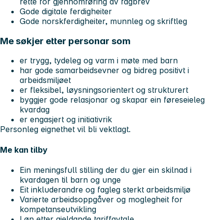
rette for gjennomføring av fagbrev
Gode digitale ferdigheiter
Gode norskferdigheiter, munnleg og skriftleg
Me søkjer etter personar som
er trygg, tydeleg og varm i møte med barn
har gode samarbeidsevner og bidreg positivt i
arbeidsmiljøet
er fleksibel, løysningsorientert og strukturert
byggjer gode relasjonar og skapar ein føreseieleg
kvardag
er engasjert og initiativrik
Personleg eignethet vil bli vektlagt.
Me kan tilby
Ein meningsfull stilling der du gjer ein skilnad i
kvardagen til barn og unge
Eit inkluderandre og fagleg sterkt arbeidsmiljø
Varierte arbeidsoppgåver og moglegheit for
kompetanseutvikling
Løn etter gjeldande tariffavtale