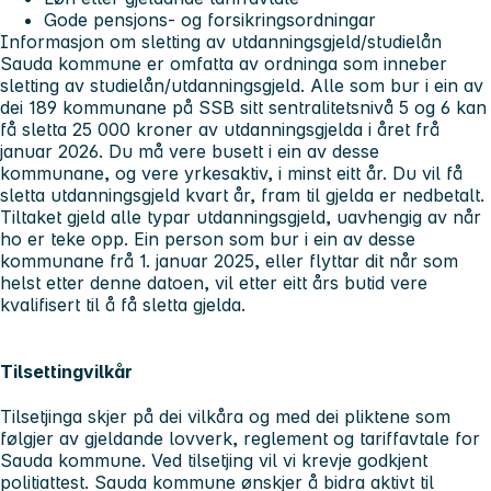
Gode pensjons- og forsikringsordningar
Informasjon om sletting av utdanningsgjeld/studielån
Sauda kommune er omfatta av ordninga som inneber
sletting av studielån/utdanningsgjeld. Alle som bur i ein av
dei 189 kommunane på SSB sitt sentralitetsnivå 5 og 6 kan
få sletta 25 000 kroner av utdanningsgjelda i året frå
januar 2026. Du må vere busett i ein av desse
kommunane, og vere yrkesaktiv, i minst eitt år. Du vil få
sletta utdanningsgjeld kvart år, fram til gjelda er nedbetalt.
Tiltaket gjeld alle typar utdanningsgjeld, uavhengig av når
ho er teke opp. Ein person som bur i ein av desse
kommunane frå 1. januar 2025, eller flyttar dit når som
helst etter denne datoen, vil etter eitt års butid vere
kvalifisert til å få sletta gjelda.
Tilsettingvilkår
Tilsetjinga skjer på dei vilkåra og med dei pliktene som
følgjer av gjeldande lovverk, reglement og tariffavtale for
Sauda kommune. Ved tilsetjing vil vi krevje godkjent
politiattest. Sauda kommune ønskjer å bidra aktivt til