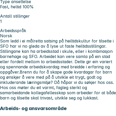
Type ansettelse
Fast, heltid 100%
Antall stillinger
1
Arbeidsspråk
Norsk
Som ledd i ei målretta satsing på heiltidskultur for tilsette i
SFO har vi no gleda av å lyse ut faste heiltidsstillingar.
Stillingane kan ha arbeidsstad i skule, eller i kombinasjon
barnehage og SFO. Arbeidet kan vere samla på ein stad
eller fordelt mellom to arbeidsstader. Dette gir ein variert
og spennande arbeidskvardag med breidde i erfaring og
oppgåver.
Brenn du for å skape gode kvardagar for barn
og ønskjer å vere med på å utvikle eit trygt, godt og
inkluderande læringsmiljø? Då håpar vi du søkjer hos oss.
Hos oss møter du eit varmt, fagleg sterkt og
samarbeidande kollegafellesskap som arbeider for at både
barn og tilsette skal trivast, utvikle seg og lukkast.
Arbeids- og ansvarsområde