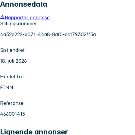
Annonsedata
Rapporter annonse
Stillingsnummer
4a32d222-a071-44a8-8af0-ec179302ff3a
Sist endret
18. juli 2026
Hentet fra
FINN
Referanse
466001415
Lignende annonser