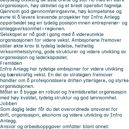
organisasjon, høy aktivitet og et bredt operativt fagmiljø.
Gjennom god gjennomføringsevne, høy kompetanse og
evne til å levere krevende prosjekter har Infra Anlegg
opparbeidet seg en tydelig posisjon innen entreprenør- og
anleggsvirksomhet i regionen.
Selskapet er nå godt i gang med å videreutvikle
organisasjonen for videre vekst. Ambisjonene fremover
stiller økte krav til tydelig ledelse, helhetlig
virksomhetsstyring, gode strukturer og videre utvikling av
organisasjon og lederkapasitet.
Fremtiden
Infra Anlegg har tydelige ambisjoner for videre utvikling
og bærekraftig vekst. En del av strategien fremover
handler om å profesjonalisere driften ytterligere, og styrke
organisasjonen.
Målet er å bygge en robust og fremtidsrettet organisasjon
med høy kvalitet, tydelig struktur og god lønnsomhet.
Jobben
Som daglig leder får du det overordnede ansvaret for
drift, organisasjon, økonomi og videre utvikling av Infra
Anlegg.
Ansvar og arbeidsoppgaver omfatter blant annet: