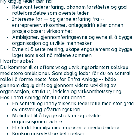
Ny daglig leder bør ha:
Relevant ledererfaring, økonomiforståelse og god
rolleforståelse som øverste leder
Interesse for -- og gjerne erfaring fra --
entreprenørvirksomhet, anleggsdrift eller annen
prosjektbasert virksomhet
Ambisjoner, gjennomføringsevne og evne til å bygge
organisasjon og utvikle mennesker
Evne til å sette retning, skape engasjement og bygge
laget som skal nå målene sammen
Hvorfor søke?
Du kommer til et offensivt og utviklingsorientert selskap
med store ambisjoner. Som daglig leder får du en sentral
rolle i å forme neste fase for Infra Anlegg -- både
gjennom daglig drift og gjennom videre utvikling av
organisasjon, struktur, ledelse og virksomhetsstyring.
Hos Infra Anlegg får du blant annet:
En sentral og innflytelsesrik lederrolle med stor grad
av ansvar og påvirkningskraft
Mulighet til å bygge struktur og utvikle
organisasjonen videre
Et sterkt fagmiljø med engasjerte medarbeidere
Konkurransedyktige betingelser