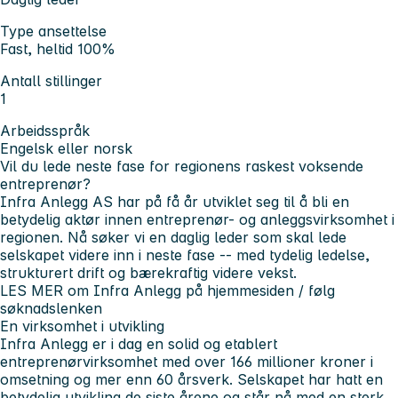
Type ansettelse
Fast, heltid 100%
Antall stillinger
1
Arbeidsspråk
Engelsk eller norsk
Vil du lede neste fase for regionens raskest voksende
entreprenør?
Infra Anlegg AS har på få år utviklet seg til å bli en
betydelig aktør innen entreprenør- og anleggsvirksomhet i
regionen. Nå søker vi en daglig leder som skal lede
selskapet videre inn i neste fase -- med tydelig ledelse,
strukturert drift og bærekraftig videre vekst.
LES MER
om Infra Anlegg på hjemmesiden / følg
søknadslenken
En virksomhet i utvikling
Infra Anlegg er i dag en solid og etablert
entreprenørvirksomhet med over 166 millioner kroner i
omsetning og mer enn 60 årsverk. Selskapet har hatt en
betydelig utvikling de siste årene og står nå med en sterk