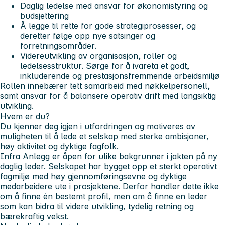
Daglig ledelse med ansvar for økonomistyring og
budsjettering
Å legge til rette for gode strategiprosesser, og
deretter følge opp nye satsinger og
forretningsområder.
Videreutvikling av organisasjon, roller og
ledelsesstruktur. Sørge for å ivareta et godt,
inkluderende og prestasjonsfremmende arbeidsmiljø
Rollen innebærer tett samarbeid med nøkkelpersonell,
samt ansvar for å balansere operativ drift med langsiktig
utvikling.
Hvem er du?
Du kjenner deg igjen i utfordringen og motiveres av
muligheten til å lede et selskap med sterke ambisjoner,
høy aktivitet og dyktige fagfolk.
Infra Anlegg er åpen for ulike bakgrunner i jakten på ny
daglig leder. Selskapet har bygget opp et sterkt operativt
fagmiljø med høy gjennomføringsevne og dyktige
medarbeidere ute i prosjektene. Derfor handler dette ikke
om å finne én bestemt profil, men om å finne en leder
som kan bidra til videre utvikling, tydelig retning og
bærekraftig vekst.