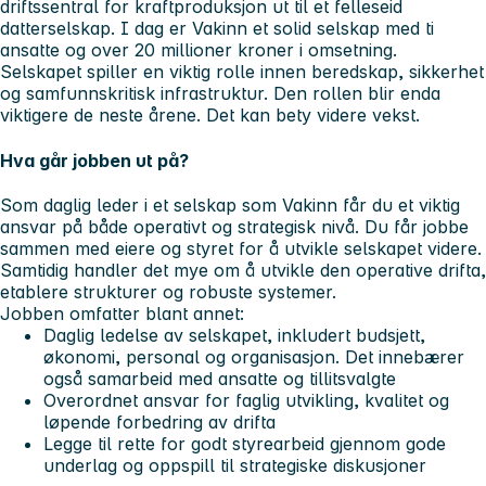
driftssentral for kraftproduksjon ut til et felleseid
datterselskap. I dag er
Vakinn
et solid selskap med ti
ansatte og over 20 millioner kroner i omsetning.
Selskapet spiller en viktig rolle innen beredskap, sikkerhet
og samfunnskritisk infrastruktur. Den rollen blir enda
viktigere de neste årene. Det kan bety videre vekst.
Hva går jobben ut på?
Som daglig leder i et selskap som Vakinn får du et viktig
ansvar på både operativt og strategisk nivå. Du får jobbe
sammen med eiere og styret for å utvikle selskapet videre.
Samtidig handler det mye om å utvikle den operative drifta,
etablere strukturer og robuste systemer.
Jobben omfatter blant annet:
Daglig ledelse av selskapet, inkludert budsjett,
økonomi, personal og organisasjon. Det innebærer
også samarbeid med ansatte og tillitsvalgte
Overordnet ansvar for faglig utvikling, kvalitet og
løpende forbedring av drifta
Legge til rette for godt styrearbeid gjennom gode
underlag og oppspill til strategiske diskusjoner