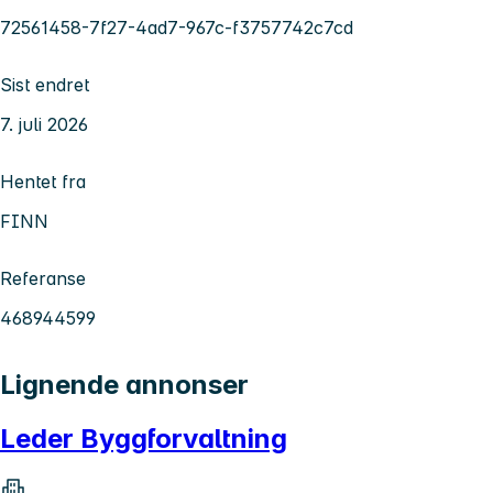
72561458-7f27-4ad7-967c-f3757742c7cd
Sist endret
7. juli 2026
Hentet fra
FINN
Referanse
468944599
Lignende annonser
Leder Byggforvaltning