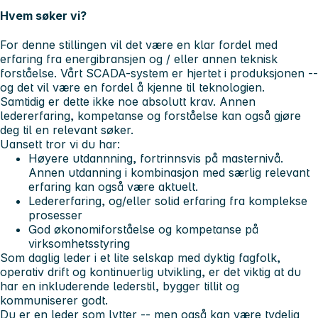
Hvem søker vi?
For denne stillingen vil det være en klar fordel med
erfaring fra energibransjen og / eller annen teknisk
forståelse. Vårt
SCADA
-system er hjertet i produksjonen --
og det vil være en fordel å kjenne til teknologien.
Samtidig er dette ikke noe absolutt krav. Annen
ledererfaring, kompetanse og forståelse kan også gjøre
deg til en relevant søker.
Uansett tror vi du har:
Høyere utdannning, fortrinnsvis på masternivå.
Annen utdanning i kombinasjon med særlig relevant
erfaring kan også være aktuelt.
Ledererfaring, og/eller solid erfaring fra komplekse
prosesser
God økonomiforståelse og kompetanse på
virksomhetsstyring
Som daglig leder i et lite selskap med dyktig fagfolk,
operativ drift og kontinuerlig utvikling, er det viktig at du
har en inkluderende lederstil, bygger tillit og
kommuniserer godt.
Du er en leder som lytter -- men også kan være tydelig