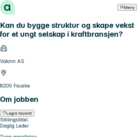
Hopp til innhold
Meny
Kan du bygge struktur og skape vekst
for et ungt selskap i kraftbransjen?
Vakinn AS
8200 Fauske
Om jobben
Lagre favoritt
Stillingstittel
Daglig Leder
Type ansettelse