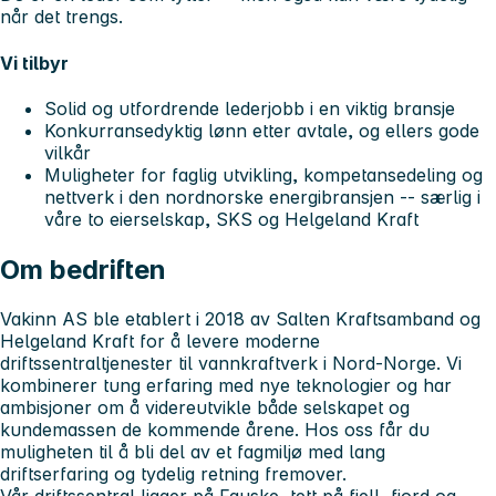
når det trengs.
Vi tilbyr
Solid og utfordrende lederjobb i en viktig bransje
Konkurransedyktig lønn etter avtale, og ellers gode
vilkår
Muligheter for faglig utvikling, kompetansedeling og
nettverk i den nordnorske energibransjen -- særlig i
våre to eierselskap, SKS og Helgeland Kraft
Om bedriften
Vakinn AS ble etablert i 2018 av Salten Kraftsamband og
Helgeland Kraft for å levere moderne
driftssentraltjenester til vannkraftverk i Nord-Norge. Vi
kombinerer tung erfaring med nye teknologier og har
ambisjoner om å videreutvikle både selskapet og
kundemassen de kommende årene. Hos oss får du
muligheten til å bli del av et fagmiljø med lang
driftserfaring og tydelig retning fremover.
Vår driftssentral ligger på Fauske, tett på fjell, fjord og