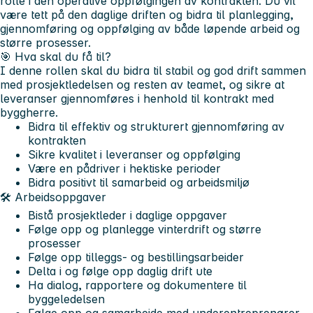
rolle i den operative oppfølgingen av kontrakten. Du vil
være tett på den daglige driften og bidra til planlegging,
gjennomføring og oppfølging av både løpende arbeid og
større prosesser.
🎯 Hva skal du få til?
I denne rollen skal du bidra til stabil og god drift sammen
med prosjektledelsen og resten av teamet, og sikre at
leveranser gjennomføres i henhold til kontrakt med
byggherre.
Bidra til effektiv og strukturert gjennomføring av
kontrakten
Sikre kvalitet i leveranser og oppfølging
Være en pådriver i hektiske perioder
Bidra positivt til samarbeid og arbeidsmiljø
🛠️ Arbeidsoppgaver
Bistå prosjektleder i daglige oppgaver
Følge opp og planlegge vinterdrift og større
prosesser
Følge opp tilleggs- og bestillingsarbeider
Delta i og følge opp daglig drift ute
Ha dialog, rapportere og dokumentere til
byggeledelsen