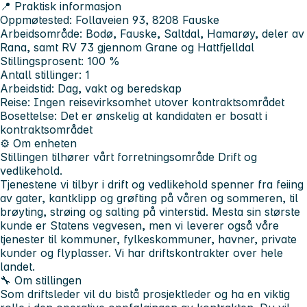
📍 Praktisk informasjon
Oppmøtested: Follaveien 93, 8208 Fauske
Arbeidsområde: Bodø, Fauske, Saltdal, Hamarøy, deler av
Rana, samt RV 73 gjennom Grane og Hattfjelldal
Stillingsprosent: 100 %
Antall stillinger: 1
Arbeidstid: Dag, vakt og beredskap
Reise: Ingen reisevirksomhet utover kontraktsområdet
Bosettelse: Det er ønskelig at kandidaten er bosatt i
kontraktsområdet
⚙️ Om enheten
Stillingen tilhører vårt forretningsområde Drift og
vedlikehold.
Tjenestene vi tilbyr i drift og vedlikehold spenner fra feiing
av gater, kantklipp og grøfting på våren og sommeren, til
brøyting, strøing og salting på vinterstid. Mesta sin største
kunde er Statens vegvesen, men vi leverer også våre
tjenester til kommuner, fylkeskommuner, havner, private
kunder og flyplasser. Vi har driftskontrakter over hele
landet.
🔧 Om stillingen
Som driftsleder vil du bistå prosjektleder og ha en viktig