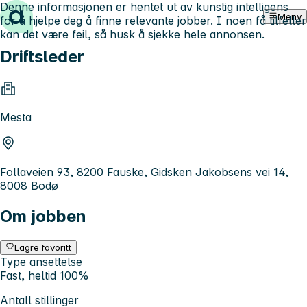
Denne informasjonen er hentet ut av kunstig intelligens
Hopp til innhold
Meny
for å hjelpe deg å finne relevante jobber. I noen få tilfeller
kan det være feil, så husk å sjekke hele annonsen.
Driftsleder
Mesta
Follaveien 93, 8200 Fauske, Gidsken Jakobsens vei 14,
8008 Bodø
Om jobben
Lagre favoritt
Type ansettelse
Fast, heltid 100%
Antall stillinger