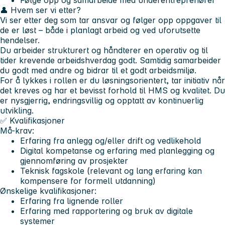
Følge opp og samarbeide med underentreprenører
👤 Hvem ser vi etter?
Vi ser etter deg som tar ansvar og følger opp oppgaver til
de er løst – både i planlagt arbeid og ved uforutsette
hendelser.
Du arbeider strukturert og håndterer en operativ og til
tider krevende arbeidshverdag godt. Samtidig samarbeider
du godt med andre og bidrar til et godt arbeidsmiljø.
For å lykkes i rollen er du løsningsorientert, tar initiativ når
det kreves og har et bevisst forhold til HMS og kvalitet. Du
er nysgjerrig, endringsvillig og opptatt av kontinuerlig
utvikling.
✅ Kvalifikasjoner
Må-krav:
Erfaring fra anlegg og/eller drift og vedlikehold
Digital kompetanse og erfaring med planlegging og
gjennomføring av prosjekter
Teknisk fagskole (relevant og lang erfaring kan
kompensere for formell utdanning)
Ønskelige kvalifikasjoner:
Erfaring fra lignende roller
Erfaring med rapportering og bruk av digitale
systemer