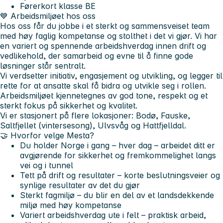
Førerkort klasse BE
💙 Arbeidsmiljøet hos oss
Hos oss får du jobbe i et sterkt og sammensveiset team
med høy faglig kompetanse og stolthet i det vi gjør. Vi har
en variert og spennende arbeidshverdag innen drift og
vedlikehold, der samarbeid og evne til å finne gode
løsninger står sentralt.
Vi verdsetter initiativ, engasjement og utvikling, og legger til
rette for at ansatte skal få bidra og utvikle seg i rollen.
Arbeidsmiljøet kjennetegnes av god tone, respekt og et
sterkt fokus på sikkerhet og kvalitet.
Vi er stasjonert på flere lokasjoner: Bodø, Fauske,
Saltfjellet (vintersesong), Ulvsvåg og Hattfjelldal.
🤝 Hvorfor velge Mesta?
Du holder Norge i gang – hver dag – arbeidet ditt er
avgjørende for sikkerhet og fremkommelighet langs
vei og i tunnel
Tett på drift og resultater – korte beslutningsveier og
synlige resultater av det du gjør
Sterkt fagmiljø – du blir en del av et landsdekkende
miljø med høy kompetanse
Variert arbeidshverdag ute i felt – praktisk arbeid,