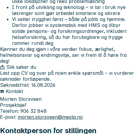
ulike lokasjoner og reell problemløsning
I front på utvikling og teknologi – vi tar i bruk nye
løsninger som gjør arbeidet smartere og sikrere
Vi setter trygghet først – både på jobb og hjemme.
Derfor jobber vi systematisk med HMS og tilbyr
solide pensjons- og forsikringsordninger, inkludert
helseforsikring, så du har forutsigbare og trygge
rammer rundt deg
Kjenner du deg igjen i våre verdier fokus, ærlighet,
helhetsansvar og endringsvilje, ser vi frem til å høre fra
deg!
📩 Slik søker du
Last opp CV og svar på noen enkle spørsmål – vi vurderer
søknader fortløpende.
Søknadsfrist: 16.08.2026
☎️ Kontakt
Morten Storsveen
Prosjektsjef
Telefon: 906 32 848
E-post:
morten.storsveen@mesta.no
Kontaktperson for stillingen