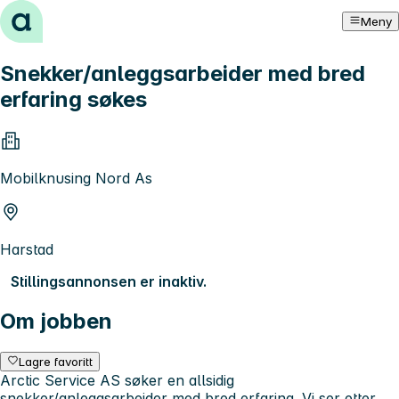
Hopp til innhold
Meny
Snekker/anleggsarbeider med bred
erfaring søkes
Mobilknusing Nord As
Harstad
Stillingsannonsen er inaktiv.
Om jobben
Lagre favoritt
Arctic Service AS søker en allsidig
snekker/anleggsarbeider med bred erfaring. Vi ser etter