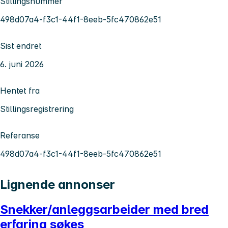
Stillingsnummer
498d07a4-f3c1-44f1-8eeb-5fc470862e51
Sist endret
6. juni 2026
Hentet fra
Stillingsregistrering
Referanse
498d07a4-f3c1-44f1-8eeb-5fc470862e51
Lignende annonser
Snekker/anleggsarbeider med bred
erfaring søkes