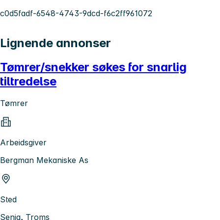
c0d5fadf-6548-4743-9dcd-f6c2ff961072
Lignende annonser
Tømrer/snekker søkes for snarlig
tiltredelse
Tømrer
Arbeidsgiver
Bergman Mekaniske As
Sted
Senja, Troms