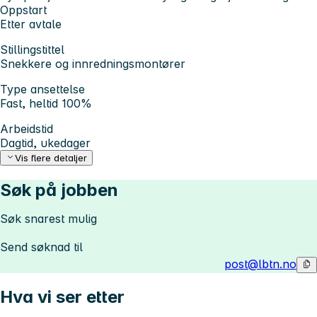
Oppstart
Etter avtale
Stillingstittel
Snekkere og innredningsmontører
Type ansettelse
Fast, heltid 100%
Arbeidstid
Dagtid, ukedager
Vis flere detaljer
Søk på jobben
Søk snarest mulig
Send søknad til
post@lbtn.no
Hva vi ser etter