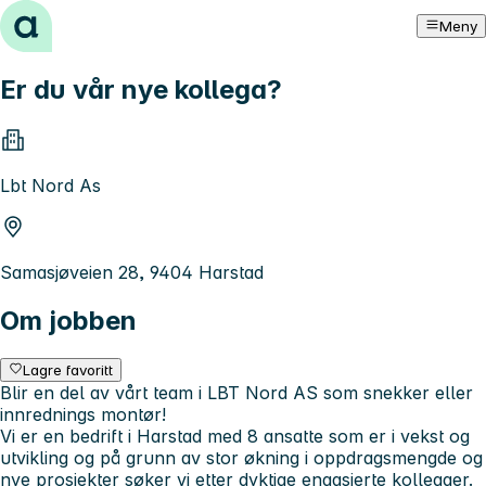
Hopp til innhold
Meny
Er du vår nye kollega?
Lbt Nord As
Samasjøveien 28, 9404 Harstad
Om jobben
Lagre favoritt
Blir en del av vårt team i LBT Nord AS som snekker eller
innrednings montør!
Vi er en bedrift i Harstad med 8 ansatte som er i vekst og
utvikling og på grunn av stor økning i oppdragsmengde og
nye prosjekter søker vi etter dyktige engasjerte kollegaer.