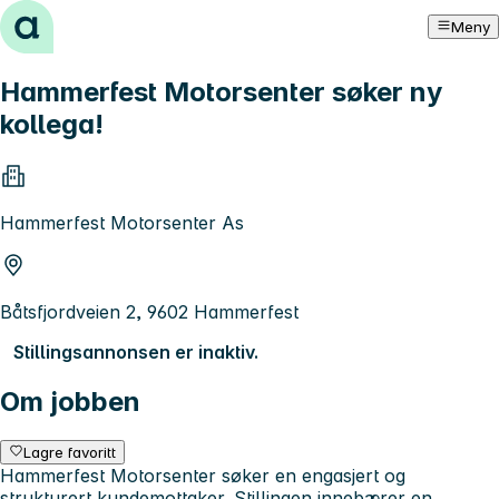
Hopp til innhold
Meny
Hammerfest Motorsenter søker ny
kollega!
Hammerfest Motorsenter As
Båtsfjordveien 2, 9602 Hammerfest
Stillingsannonsen er inaktiv.
Om jobben
Lagre favoritt
Hammerfest Motorsenter søker en engasjert og
strukturert kundemottaker. Stillingen innebærer en