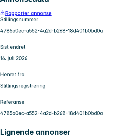
Rapporter annonse
Stillingsnummer
4785a0ec-a552-4a2d-b268-18d401b0bd0a
Sist endret
16. juli 2026
Hentet fra
Stillingsregistrering
Referanse
4785a0ec-a552-4a2d-b268-18d401b0bd0a
Lignende annonser