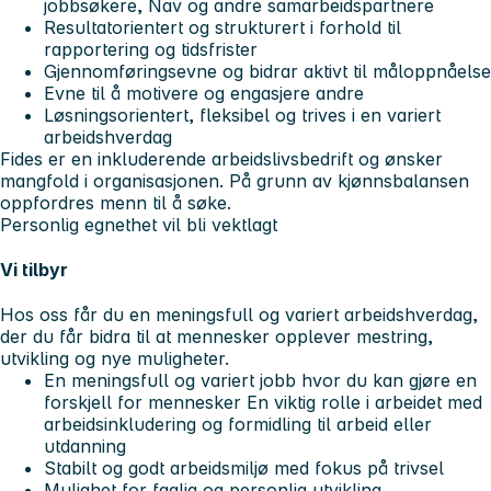
jobbsøkere, Nav og andre samarbeidspartnere
Resultatorientert og strukturert i forhold til
rapportering og tidsfrister
Gjennomføringsevne og bidrar aktivt til måloppnåelse
Evne til å motivere og engasjere andre
Løsningsorientert, fleksibel og trives i en variert
arbeidshverdag
Fides er en inkluderende arbeidslivsbedrift og ønsker
mangfold i organisasjonen. På grunn av kjønnsbalansen
oppfordres menn til å søke.
Personlig egnethet vil bli vektlagt
Vi tilbyr
Hos oss får du en meningsfull og variert arbeidshverdag,
der du får bidra til at mennesker opplever mestring,
utvikling og nye muligheter.
En meningsfull og variert jobb hvor du kan gjøre en
forskjell for mennesker En viktig rolle i arbeidet med
arbeidsinkludering og formidling til arbeid eller
utdanning
Stabilt og godt arbeidsmiljø med fokus på trivsel
Mulighet for faglig og personlig utvikling