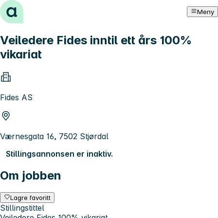
Hopp til innhold
Meny
Veiledere Fides inntil ett års 100%
vikariat
Fides AS
Værnesgata 16, 7502 Stjørdal
Stillingsannonsen er inaktiv.
Om jobben
Lagre favoritt
Stillingstittel
Veiledere Fides 100% vikariat