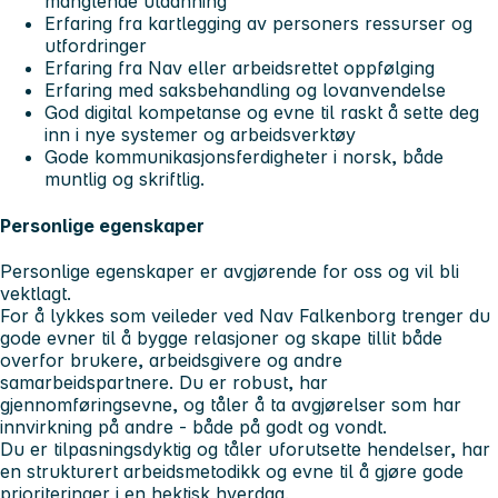
manglende utdanning
Erfaring fra kartlegging av personers ressurser og
utfordringer
Erfaring fra Nav eller arbeidsrettet oppfølging
Erfaring med saksbehandling og lovanvendelse
God digital kompetanse og evne til raskt å sette deg
inn i nye systemer og arbeidsverktøy
Gode kommunikasjonsferdigheter i norsk, både
muntlig og skriftlig.
Personlige egenskaper
Personlige egenskaper er avgjørende for oss og vil bli
vektlagt.
For å lykkes som veileder ved Nav Falkenborg trenger du
gode evner til å bygge relasjoner og skape tillit både
overfor brukere, arbeidsgivere og andre
samarbeidspartnere. Du er robust, har
gjennomføringsevne, og tåler å ta avgjørelser som har
innvirkning på andre - både på godt og vondt.
Du er tilpasningsdyktig og tåler uforutsette hendelser, har
en strukturert arbeidsmetodikk og evne til å gjøre gode
prioriteringer i en hektisk hverdag.