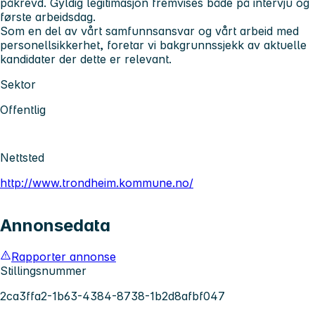
påkrevd. Gyldig legitimasjon fremvises både på intervju og
første arbeidsdag.
Som en del av vårt samfunnsansvar og vårt arbeid med
personellsikkerhet, foretar vi bakgrunnssjekk av aktuelle
kandidater der dette er relevant.
Sektor
Offentlig
Nettsted
http://www.trondheim.kommune.no/
Annonsedata
Rapporter annonse
Stillingsnummer
2ca3ffa2-1b63-4384-8738-1b2d8afbf047