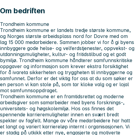
Om bedriften
Trondheim kommune
Trondheim kommune er landets tredje største kommune,
og Norges største arbeidsplass nord for Dovre med om
lag 15 000 medarbeidere. Sammen jobber vi for å gi byens
innbyggere gode helse- og velferdstjenester, oppvekst- og
utdanningsmuligheter, kultur- og fritidstilbud og et godt
bymiljø. Trondheim kommune håndterer samfunnskritiske
oppgaver og informasjon som krever ekstra forsiktighet
for å ivareta sikkerheten og tryggheten til innbyggerne og
samfunnet. Derfor er det viktig for oss at du som søker er
en person vi kan stole på, som tar kloke valg og er lojal
mot samfunnsoppdraget.
Trondheim kommune er en framtidsrettet og moderne
arbeidsgiver som samarbeider med byens forsknings-,
universitets- og høgskolemiljø. Hos oss finnes det
spennende karrieremuligheter innen en svært bredt
spekter av fagfelt. Mange av våre medarbeidere har hatt
et langt og variert karriereløp internt i organisasjonen. Vi
er stadig på utkikk etter nye, engasjerte og motiverte