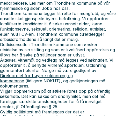
medarbeidere. Les mer om Trondheim kommune på vår
hjemmeside
og siden
Jobb hos oss
.
Trondheim kommune legger til rette for mangfold, og våre
ansatte skal gjenspeile byens befolkning. Vi oppfordrer
kvalifiserte kandidater til å søke uansett alder, kjønn,
funksjonsevne, seksuell orientering, religion, etnisitet,
eller hull i CV-en. Trondheim kommune tilrettelegger
arbeidsforholdene så langt det er mulig.
Deltidsansatte i Trondheim kommune som ønsker
utvidelse av sin stilling og som er kvalifisert oppfordres og
tilbys her å søke på stillinger som er utlyst.
Attester, vitnemål og vedlegg må legges ved søknaden. Vi
oppfordrer til å benytte Vitnemålsportalen. Utdanning
gjennomført utenfor Norge må være godkjent av
Direktoratet for høyere utdanning og
kompetanse
(tidligere NOKUT), og godkjenningen må
dokumenteres.
Vi gjør oppmerksom på at søkere føres opp på offentlig
søkerliste. Det kan søkes om anonymitet, men det må
foreligge særskilte omstendigheter for å få innvilget
unntak, jf. Offentleglova § 25.
Gyldig politiattest må fremlegges der det er