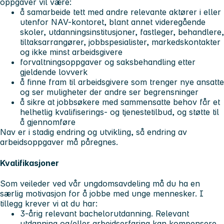
oppgaver vil være:
å samarbeide tett med andre relevante aktører i eller
utenfor NAV-kontoret, blant annet videregående
skoler, utdanningsinstitusjoner, fastleger, behandlere,
tiltaksarrangører, jobbspesialister, markedskontakter
og ikke minst arbeidsgivere
forvaltningsoppgaver og saksbehandling etter
gjeldende lovverk
å finne fram til arbeidsgivere som trenger nye ansatte
og ser muligheter der andre ser begrensninger
å sikre at jobbsøkere med sammensatte behov får et
helhetlig kvalifiserings- og tjenestetilbud, og støtte til
å gjennomføre
Nav er i stadig endring og utvikling, så endring av
arbeidsoppgaver må påregnes.
Kvalifikasjoner
Som veileder ved vår ungdomsavdeling må du ha en
særlig motivasjon for å jobbe med unge mennesker. I
tillegg krever vi at du har:
3-årig relevant bachelorutdanning. Relevant
utdanning og/eller arbeidserfaring kan kompensere