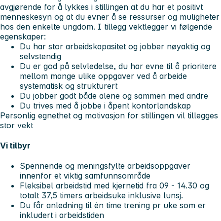
avgjørende for å lykkes i stillingen at du har et positivt
menneskesyn og at du evner å se ressurser og muligheter
hos den enkelte ungdom. I tillegg vektlegger vi følgende
egenskaper:
Du har stor arbeidskapasitet og jobber nøyaktig og
selvstendig
Du er god på selvledelse, du har evne til å prioritere
mellom mange ulike oppgaver ved å arbeide
systematisk og strukturert
Du jobber godt både alene og sammen med andre
Du trives med å jobbe i åpent kontorlandskap
Personlig egnethet og motivasjon for stillingen vil tillegges
stor vekt
Vi tilbyr
Spennende og meningsfylte arbeidsoppgaver
innenfor et viktig samfunnsområde
Fleksibel arbeidstid med kjernetid fra 09 - 14.30 og
totalt 37,5 timers arbeidsuke inklusive lunsj.
Du får anledning til én time trening pr uke som er
inkludert i arbeidstiden