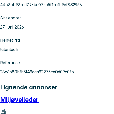
44c3bb93-cd79-4c07-b5f1-afb9ef832956
Sist endret
27. juni 2026
Hentet fra
talentech
Referanse
28c6b80bfb5f49aaa92275ce0d09c0fb
Lignende annonser
Miljøveileder