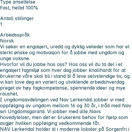
Type ansettelse
Fast, heltid 100%
Antall stillinger
1
Arbeidsspråk
Norsk
Vi søker en engasjert, uredd og dyktig veileder som har et
sterkt ønske og motivasjon for å jobbe med ungdom og
unge voksne.
Hvorfor vil du jobbe hos oss?
Hos oss vil du ta del i et
engasjert fagmiljø som hver dag jobber knallhardt for at
brukerne våre skal bli i stand til å leve selvstendige liv, og
vi kan love deg en variert og utviklende arbeidshverdag
preget av høy fagkompetanse, spennende ideer og mye
raushet.
I ungdomsavdelingen ved Nav Lerkendal jobber vi med
oppfølging av ungdom mellom 16 og 30 år, i tråd med Nav
sin Ungdomsgaranti. Vi jobber med alle Navs
hovedytelser, men det er brukerens behov for hjelp som
avgjør hvilken oppfølging vedkommende får.
NAV Lerkendal holder til i moderne lokaler på Sorgenfri i