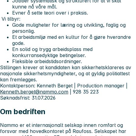
Jobber systematisk og strukturert for at vi skal
kunne nå våre mål.
Evner å sette teori over i praksis.
Vi tilbyr:
Gode muligheter for læring og utvikling, faglig og
personlig.
Et arbeidsmiljø med en kultur for å gjøre hverandre
gode.
En solid og trygg arbeidsplass med
konkurransedyktige betingelser.
Fleksible arbeidstidsordninger.
Stillingen krever at kandidaten kan sikkerhetsklareres av
nasjonale sikkerhetsmyndigheter, og at gyldig politiattest
kan fremlegges.
Kontaktperson: Kenneth Berget | Production manager |
Kenneth.berget@nammo.com
| 928 35 223
Søknadsfrist: 31.07.2026
Om bedriften
Nammo er et internasjonalt selskap innen romfart og
forsvar med hovedkontoret på Raufoss. Selskapet har