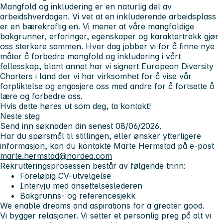
Mangfold og inkludering er en naturlig del av
arbeidshverdagen. Vi vet at en inkluderende arbeidsplass
er en bærekraftig en. Vi mener at våre mangfoldige
bakgrunner, erfaringer, egenskaper og karaktertrekk gjør
oss sterkere sammen. Hver dag jobber vi for å finne nye
måter å forbedre mangfold og inkludering i vårt
fellesskap, blant annet har vi signert European Diversity
Charters i land der vi har virksomhet for å vise vår
forpliktelse og engasjere oss med andre for å fortsette å
lære og forbedre oss.
Hvis dette høres ut som deg, ta kontakt!
Neste steg
Send inn søknaden din senest 08/06/2026.
Har du spørsmål til stillingen, eller ønsker ytterligere
informasjon, kan du kontakte Marte Hermstad på e-post
marte.hermstad@nordea.com
Rekrutteringsprosessen består av følgende trinn:
Foreløpig CV-utvelgelse
Intervju med ansettelseslederen
Bakgrunns- og referencesjekk
We enable dreams and aspirations for a greater good.
Vi bygger relasjoner. Vi setter et personlig preg på alt vi