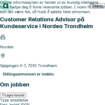
Denne informasjonen er hentet ut av kunstig intelligens
Hopp til innhold
Meny
for å hjelpe deg å finne relevante jobber. I noen få tilfeller
kan det være feil, så husk å sjekke hele annonsen.
Customer Relations Advisor på
Kundeservice i Nordea Trondheim
Nordea
Sjøgangen 5-7, 7010 Trondheim
Stillingsannonsen er inaktiv.
Om jobben
Lagre favoritt
Type ansettelse
Fast, heltid 100%