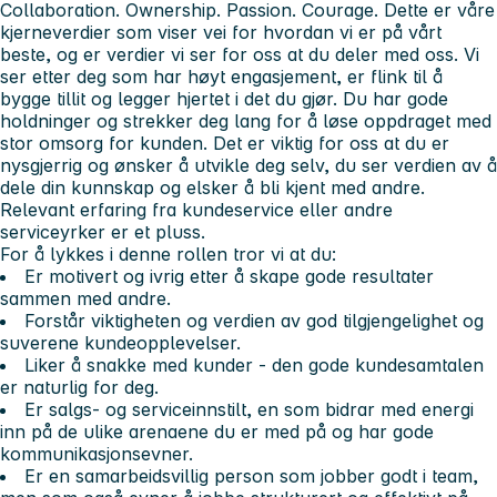
Collaboration. Ownership. Passion. Courage.
Dette er våre
kjerneverdier som viser vei for hvordan vi er på vårt
beste, og er verdier vi ser for oss at du deler med oss. Vi
ser etter deg som har høyt engasjement, er flink til å
bygge tillit og legger hjertet i det du gjør. Du har gode
holdninger og strekker deg lang for å løse oppdraget med
stor omsorg for kunden. Det er viktig for oss at du er
nysgjerrig og ønsker å utvikle deg selv, du ser verdien av å
dele din kunnskap og elsker å bli kjent med andre.
Relevant erfaring fra kundeservice eller andre
serviceyrker er et pluss.
For å lykkes i denne rollen tror vi at du:
Er motivert og ivrig etter å skape gode resultater
sammen med andre.
Forstår viktigheten og verdien av god tilgjengelighet og
suverene kundeopplevelser.
Liker å snakke med kunder - den gode kundesamtalen
er naturlig for deg.
Er salgs- og serviceinnstilt, en som bidrar med energi
inn på de ulike arenaene du er med på og har gode
kommunikasjonsevner.
Er en samarbeidsvillig person som jobber godt i team,