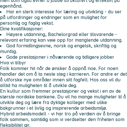
men som også evner å jobbe strukturert og effektivt på
egenhånd.
Har en sterk interesse for læring og utvikling - du ser
på utfordringer og endringer som en mulighet for
personlig og faglig vekst.
Dine kvalifikasjoner:
Høyere utdanning, Bachelorgrad eller tilsvarende -
relevant erfaring kan veie opp for manglende utdanning.
God formidlingsevne, norsk og engelsk, skriftlig og
muntlig.
Gode prestasjoner i nåværende og tidligere jobber
Hva vi tilbyr
Folk kommer hit når de ønsker å oppnå noe. For noen
handler det om å ta neste steg i karrieren. For andre er det
å utforske nye områder innen sitt fagfelt. Hos oss vil du
alltid ha muligheten til å utvikle deg.
En kultur som fremmer prestasjoner og vekst i en av de
største nordiske bankene. Du vil ha mange muligheter til å
utvikle deg og lære fra dyktige kolleger med ulike
bakgrunner i et livlig og inspirerende arbeidsmiljø.
Hybrid arbeidsmodell - vi har tro på verdien av å bringe
folk sammen, samtidig som vi verdsetter den friheten som
fleksibilitet gir.