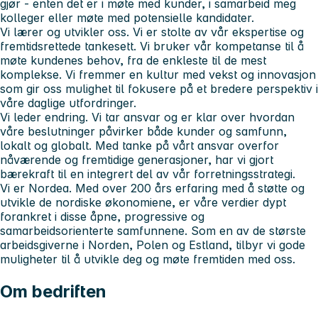
gjør - enten det er i møte med kunder, i samarbeid meg
kolleger eller møte med potensielle kandidater.
Vi lærer og utvikler oss. Vi er stolte av vår ekspertise og
fremtidsrettede tankesett. Vi bruker vår kompetanse til å
møte kundenes behov, fra de enkleste til de mest
komplekse. Vi fremmer en kultur med vekst og innovasjon
som gir oss mulighet til fokusere på et bredere perspektiv i
våre daglige utfordringer.
Vi leder endring. Vi tar ansvar og er klar over hvordan
våre beslutninger påvirker både kunder og samfunn,
lokalt og globalt. Med tanke på vårt ansvar overfor
nåværende og fremtidige generasjoner, har vi gjort
bærekraft til en integrert del av vår forretningsstrategi.
Vi er Nordea. Med over 200 års erfaring med å støtte og
utvikle de nordiske økonomiene, er våre verdier dypt
forankret i disse åpne, progressive og
samarbeidsorienterte samfunnene. Som en av de største
arbeidsgiverne i Norden, Polen og Estland, tilbyr vi gode
muligheter til å utvikle deg og møte fremtiden med oss.
Om bedriften