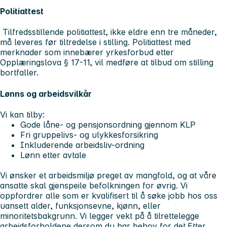
Politiattest
Tilfredsstillende politiattest, ikke eldre enn tre måneder,
må leveres før tiltredelse i stilling. Politiattest med
merknader som innebærer yrkesforbud etter
Opplæringslova § 17-11, vil medføre at tilbud om stilling
bortfaller.
Lønns og arbeidsvilkår
Vi kan tilby:
Gode låne- og pensjonsordning gjennom KLP
Fri gruppelivs- og ulykkesforsikring
Inkluderende arbeidsliv-ordning
Lønn etter avtale
Vi ønsker et arbeidsmiljø preget av mangfold, og at våre
ansatte skal gjenspeile befolkningen for øvrig. Vi
oppfordrer alle som er kvalifisert til å søke jobb hos oss
uansett alder, funksjonsevne, kjønn, eller
minoritetsbakgrunn. Vi legger vekt på å tilrettelegge
arbeidsforholdene dersom du har behov for det.
Etter