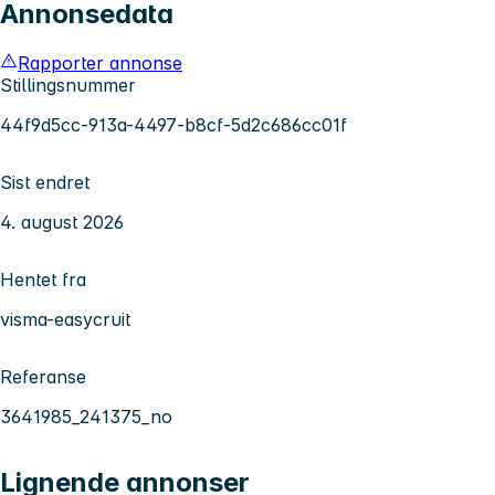
Annonsedata
Rapporter annonse
Stillingsnummer
44f9d5cc-913a-4497-b8cf-5d2c686cc01f
Sist endret
4. august 2026
Hentet fra
visma-easycruit
Referanse
3641985_241375_no
Lignende annonser