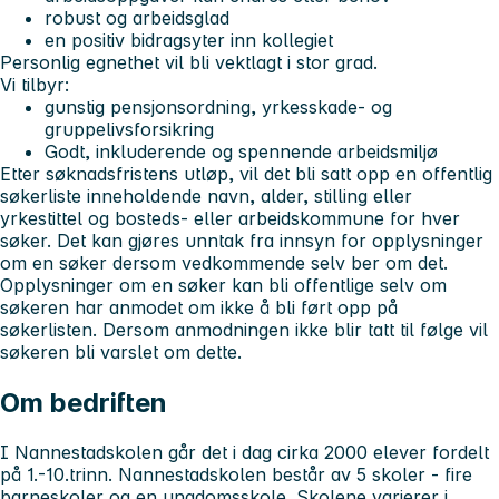
robust og arbeidsglad
en positiv bidragsyter inn kollegiet
Personlig egnethet vil bli vektlagt i stor grad.
Vi tilbyr:
gunstig pensjonsordning, yrkesskade- og
gruppelivsforsikring
Godt, inkluderende og spennende arbeidsmiljø
Etter søknadsfristens utløp, vil det bli satt opp en offentlig
søkerliste inneholdende navn, alder, stilling eller
yrkestittel og bosteds- eller arbeidskommune for hver
søker. Det kan gjøres unntak fra innsyn for opplysninger
om en søker dersom vedkommende selv ber om det.
Opplysninger om en søker kan bli offentlige selv om
søkeren har anmodet om ikke å bli ført opp på
søkerlisten. Dersom anmodningen ikke blir tatt til følge vil
søkeren bli varslet om dette.
Om bedriften
I Nannestadskolen går det i dag cirka 2000 elever fordelt
på 1.-10.trinn. Nannestadskolen består av 5 skoler - fire
barneskoler og en ungdomsskole. Skolene varierer i