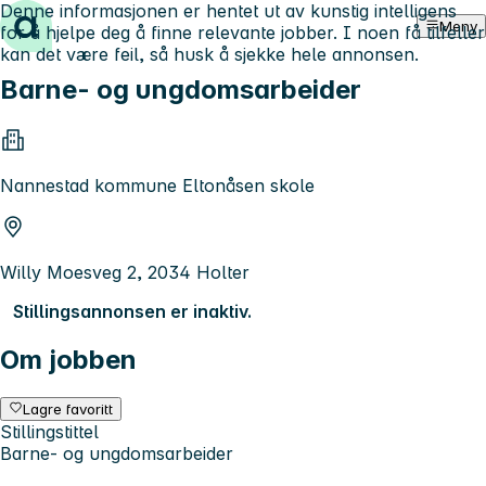
Denne informasjonen er hentet ut av kunstig intelligens
Hopp til innhold
Meny
for å hjelpe deg å finne relevante jobber. I noen få tilfeller
kan det være feil, så husk å sjekke hele annonsen.
Barne- og ungdomsarbeider
Nannestad kommune Eltonåsen skole
Willy Moesveg 2, 2034 Holter
Stillingsannonsen er inaktiv.
Om jobben
Lagre favoritt
Stillingstittel
Barne- og ungdomsarbeider