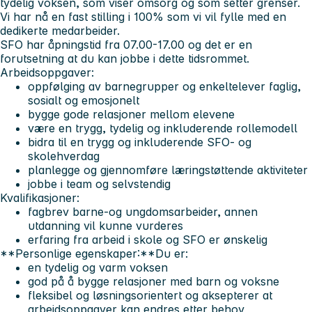
tydelig voksen, som viser omsorg og som setter grenser.
Vi har nå en fast stilling i 100% som vi vil fylle med en
dedikerte medarbeider.
SFO har åpningstid fra 07.00-17.00 og det er en
forutsetning at du kan jobbe i dette tidsrommet.
Arbeidsoppgaver:
oppfølging av barnegrupper og enkeltelever faglig,
sosialt og emosjonelt
bygge gode relasjoner mellom elevene
være en trygg, tydelig og inkluderende rollemodell
bidra til en trygg og inkluderende SFO- og
skolehverdag
planlegge og gjennomføre læringstøttende aktiviteter
jobbe i team og selvstendig
Kvalifikasjoner:
fagbrev barne-og ungdomsarbeider, annen
utdanning vil kunne vurderes
erfaring fra arbeid i skole og SFO er ønskelig
**Personlige egenskaper:**Du er:
en tydelig og varm voksen
god på å bygge relasjoner med barn og voksne
fleksibel og løsningsorientert og aksepterer at
arbeidsoppgaver kan endres etter behov