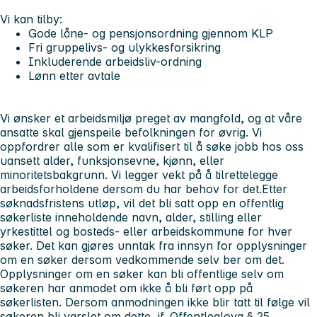
Vi kan tilby:
Gode låne- og pensjonsordning gjennom KLP
Fri gruppelivs- og ulykkesforsikring
Inkluderende arbeidsliv-ordning
Lønn etter avtale
Vi ønsker et arbeidsmiljø preget av mangfold, og at våre
ansatte skal gjenspeile befolkningen for øvrig. Vi
oppfordrer alle som er kvalifisert til å søke jobb hos oss
uansett alder, funksjonsevne, kjønn, eller
minoritetsbakgrunn. Vi legger vekt på å tilrettelegge
arbeidsforholdene dersom du har behov for det.
Etter
søknadsfristens utløp, vil det bli satt opp en offentlig
søkerliste inneholdende navn, alder, stilling eller
yrkestittel og bosteds- eller arbeidskommune for hver
søker. Det kan gjøres unntak fra innsyn for opplysninger
om en søker dersom vedkommende selv ber om det.
Opplysninger om en søker kan bli offentlige selv om
søkeren har anmodet om ikke å bli ført opp på
søkerlisten. Dersom anmodningen ikke blir tatt til følge vil
søkeren bli varslet om dette, jf. Offentleglova § 25.