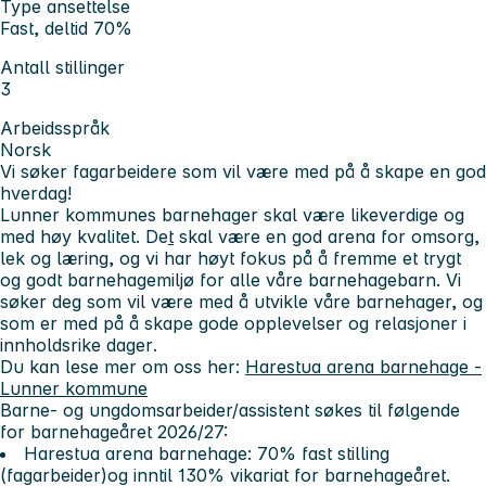
Type ansettelse
Fast, deltid 70%
Antall stillinger
3
Arbeidsspråk
Norsk
Vi søker fagarbeidere som vil være med på
å skape en god
hverdag!
Lunner kommunes barnehager skal være likeverdige og
med høy kvalitet. De
t
skal være en god arena for omsorg,
lek og læring, og vi har høyt fokus på å fremme et trygt
og godt barnehagemiljø for alle våre barnehagebarn. Vi
søker deg som vil være med å utvikle våre barnehager, og
som er med på å skape gode opplevelser og relasjoner i
innholdsrike dager
.
Du kan lese mer om oss her:
Harestua arena barnehage -
Lunner kommune
Barne- og ungdomsarbeider/assistent søkes til følgende
for barnehageåret 2026/27:
Harestua arena barnehage: 70% fast stilling
(fagarbeider)og inntil 130% vikariat for barnehageåret.