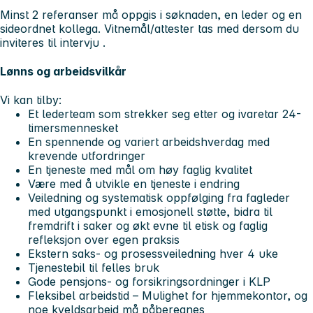
Minst 2 referanser må oppgis i søknaden, en leder og en
sideordnet kollega. Vitnemål/attester tas med dersom du
inviteres til intervju .
Lønns og arbeidsvilkår
Vi kan tilby:
Et lederteam som strekker seg etter og ivaretar 24-
timersmennesket
En spennende og variert arbeidshverdag med
krevende utfordringer
En tjeneste med mål om høy faglig kvalitet
Være med å utvikle en tjeneste i endring
Veiledning og systematisk oppfølging fra fagleder
med utgangspunkt i emosjonell støtte, bidra til
fremdrift i saker og økt evne til etisk og faglig
refleksjon over egen praksis
Ekstern saks- og prosessveiledning hver 4 uke
Tjenestebil til felles bruk
Gode pensjons- og forsikringsordninger i KLP
Fleksibel arbeidstid – Mulighet for hjemmekontor, og
noe kveldsarbeid må påberegnes