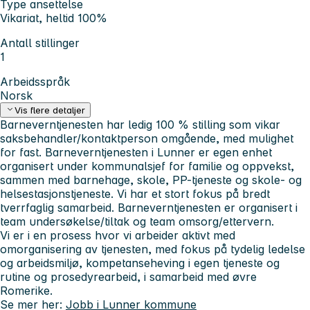
Type ansettelse
Vikariat, heltid 100%
Antall stillinger
1
Arbeidsspråk
Norsk
Vis flere detaljer
Barneverntjenesten har ledig 100 % stilling som vikar
saksbehandler/kontaktperson omgående, med mulighet
for fast. Barneverntjenesten i Lunner er egen enhet
organisert under kommunalsjef for familie og oppvekst,
sammen med barnehage, skole, PP-tjeneste og skole- og
helsestasjonstjeneste. Vi har et stort fokus på bredt
tverrfaglig samarbeid. Barneverntjenesten er organisert i
team undersøkelse/tiltak og team omsorg/ettervern.
Vi er i en prosess hvor vi arbeider aktivt med
omorganisering av tjenesten, med fokus på tydelig ledelse
og arbeidsmiljø, kompetanseheving i egen tjeneste og
rutine og prosedyrearbeid, i samarbeid med øvre
Romerike.
Se mer her:
Jobb i Lunner kommune