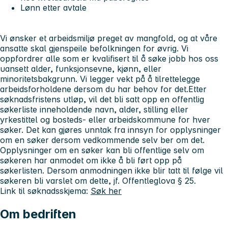
Lønn etter avtale
Vi ønsker et arbeidsmiljø preget av mangfold, og at våre
ansatte skal gjenspeile befolkningen for øvrig. Vi
oppfordrer alle som er kvalifisert til å søke jobb hos oss
uansett alder, funksjonsevne, kjønn, eller
minoritetsbakgrunn. Vi legger vekt på å tilrettelegge
arbeidsforholdene dersom du har behov for det.
Etter
søknadsfristens utløp, vil det bli satt opp en offentlig
søkerliste inneholdende navn, alder, stilling eller
yrkestittel og bosteds- eller arbeidskommune for hver
søker. Det kan gjøres unntak fra innsyn for opplysninger
om en søker dersom vedkommende selv ber om det.
Opplysninger om en søker kan bli offentlige selv om
søkeren har anmodet om ikke å bli ført opp på
søkerlisten. Dersom anmodningen ikke blir tatt til følge vil
søkeren bli varslet om dette, jf. Offentleglova § 25.
Link til søknadsskjema:
Søk her
Om bedriften