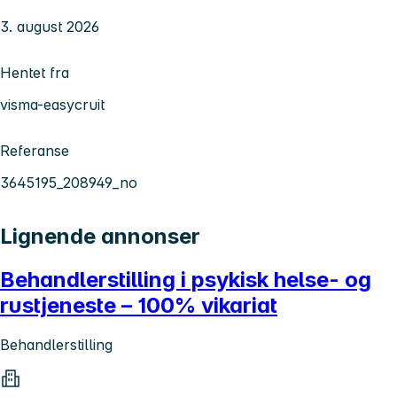
3. august 2026
Hentet fra
visma-easycruit
Referanse
3645195_208949_no
Lignende annonser
Behandlerstilling i psykisk helse- og
rustjeneste – 100% vikariat
Behandlerstilling