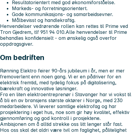
Resultatorientert med god økonomiforståelse.
Markeds- og forretningsorientert.
Gode kommunikasjons- og samarbeidsevner.
Målbevisst og handlekraftig.
Henvendelser vedrørende rollen kan rettes til Prime ved
Tron Gjedrem, tlf 951 94 010.
Alle henvendelser til Prime
behandles konfidensielt - om ønskelig også overfor
oppdragsgiver.
Om bedriften
Rønning Elektro feirer 90-års jubileum i år, men er mer
fremoverlent enn noen gang. Vi er en pådriver for en
elektrisk fremtid, med tydelig fokus på digitalisering,
bærekraft og innovative løsninger.
Fra en liten elektroentreprenør i Stavanger har vi vokst til
å bli en av bransjens største aktører i Norge, med 230
medarbeidere. Vi leverer samtlige elektrofag og har
prosjektering i eget hus, noe som gir høy kvalitet, effektiv
gjennomføring og god kontroll i prosjektene.
Ambisjonen om å alltid strekke oss litt lenger står fast.
Hos oss skal det aldri være tvil om faglighet, pålitelighet