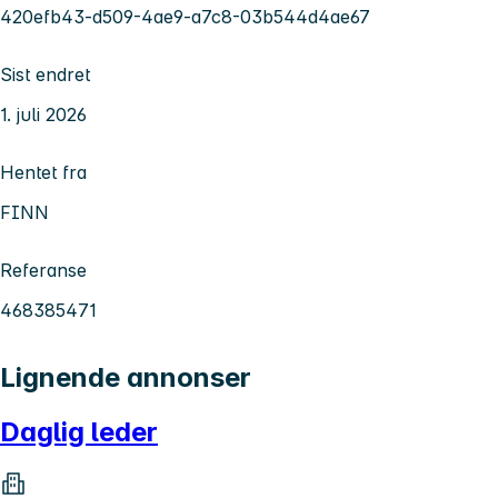
420efb43-d509-4ae9-a7c8-03b544d4ae67
Sist endret
1. juli 2026
Hentet fra
FINN
Referanse
468385471
Lignende annonser
Daglig leder