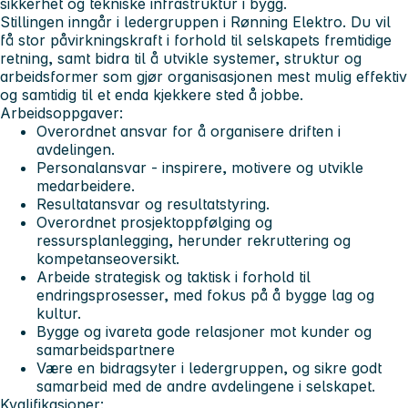
sikkerhet og tekniske infrastruktur i bygg.
Stillingen inngår i ledergruppen i Rønning Elektro. Du vil
få stor påvirkningskraft i forhold til selskapets fremtidige
retning, samt bidra til å utvikle systemer, struktur og
arbeidsformer som gjør organisasjonen mest mulig effektiv
og samtidig til et enda kjekkere sted å jobbe.
Arbeidsoppgaver:
Overordnet ansvar for å organisere driften i
avdelingen.
Personalansvar - inspirere, motivere og utvikle
medarbeidere.
Resultatansvar og resultatstyring.
Overordnet prosjektoppfølging og
ressursplanlegging, herunder rekruttering og
kompetanseoversikt.
Arbeide strategisk og taktisk i forhold til
endringsprosesser, med fokus på å bygge lag og
kultur.
Bygge og ivareta gode relasjoner mot kunder og
samarbeidspartnere
Være en bidragsyter i ledergruppen, og sikre godt
samarbeid med de andre avdelingene i selskapet.
Kvalifikasjoner: