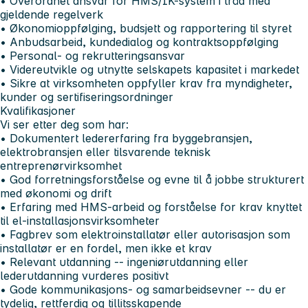
• Overordnet ansvar for HMS/IK-system i tråd med
gjeldende regelverk
• Økonomioppfølging, budsjett og rapportering til styret
• Anbudsarbeid, kundedialog og kontraktsoppfølging
• Personal- og rekrutteringsansvar
• Videreutvikle og utnytte selskapets kapasitet i markedet
• Sikre at virksomheten oppfyller krav fra myndigheter,
kunder og sertifiseringsordninger
Kvalifikasjoner
Vi ser etter deg som har:
• Dokumentert ledererfaring fra byggebransjen,
elektrobransjen eller tilsvarende teknisk
entreprenørvirksomhet
• God forretningsforståelse og evne til å jobbe strukturert
med økonomi og drift
• Erfaring med HMS-arbeid og forståelse for krav knyttet
til el-installasjonsvirksomheter
• Fagbrev som elektroinstallatør eller autorisasjon som
installatør er en fordel, men ikke et krav
• Relevant utdanning -- ingeniørutdanning eller
lederutdanning vurderes positivt
• Gode kommunikasjons- og samarbeidsevner -- du er
tydelig, rettferdig og tillitsskapende