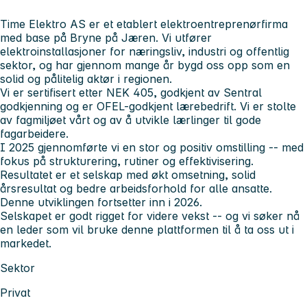
Time Elektro AS er et etablert elektroentreprenørfirma
med base på Bryne på Jæren. Vi utfører
elektroinstallasjoner for næringsliv, industri og offentlig
sektor, og har gjennom mange år bygd oss opp som en
solid og pålitelig aktør i regionen.
Vi er sertifisert etter NEK 405, godkjent av Sentral
godkjenning og er OFEL-godkjent lærebedrift. Vi er stolte
av fagmiljøet vårt og av å utvikle lærlinger til gode
fagarbeidere.
I 2025 gjennomførte vi en stor og positiv omstilling -- med
fokus på strukturering, rutiner og effektivisering.
Resultatet er et selskap med økt omsetning, solid
årsresultat og bedre arbeidsforhold for alle ansatte.
Denne utviklingen fortsetter inn i 2026.
Selskapet er godt rigget for videre vekst -- og vi søker nå
en leder som vil bruke denne plattformen til å ta oss ut i
markedet.
Sektor
Privat