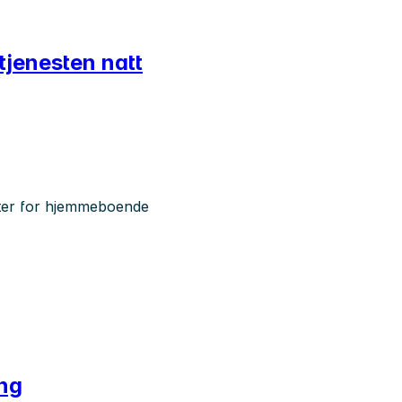
tjenesten natt
ter for hjemmeboende
ing