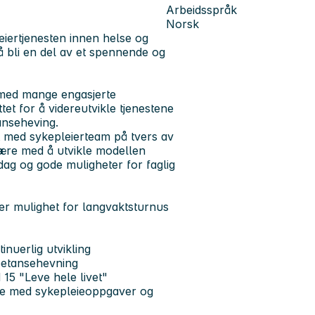
Arbeidsspråk
Norsk
leiertjenesten innen helse og
 bli en del av et spennende og
med mange engasjerte
et for å videreutvikle tjenestene
anseheving.
kt med sykepleierteam på tvers av
 være med å utvikle modellen
dag og gode muligheter for faglig
ller mulighet for langvaktsturnus
tinuerlig utvikling
mpetansehevning
 15 "Leve hele livet"
bbe med sykepleieoppgaver og