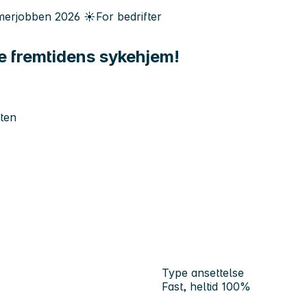
erjobben
2026
☀️
For bedrifter
le fremtidens sykehjem!
ten
Type ansettelse
Fast, heltid 100%