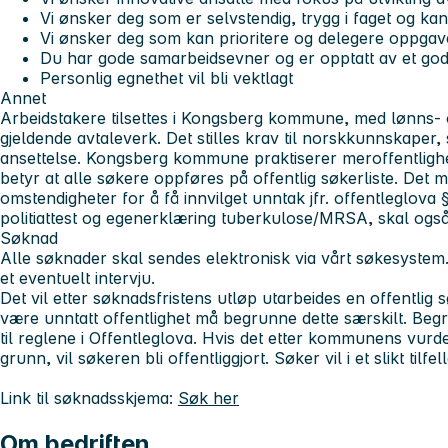
Vi ønsker deg som er selvstendig, trygg i faget og kan
Vi ønsker deg som kan prioritere og delegere oppgav
Du har gode samarbeidsevner og er opptatt av et godt
Personlig egnethet vil bli vektlagt
Annet
Arbeidstakere tilsettes i Kongsberg kommune, med lønns- og
gjeldende avtaleverk. Det stilles krav til norskkunnskaper, s
ansettelse. Kongsberg kommune praktiserer meroffentlighet,
betyr at alle søkere oppføres på offentlig søkerliste. Det m
omstendigheter for å få innvilget unntak jfr. offentleglova 
politiattest og egenerklæring tuberkulose/MRSA, skal også d
Søknad
Alle søknader skal sendes elektronisk via vårt søkesystem. 
et eventuelt intervju.
Det vil etter søknadsfristens utløp utarbeides en offentlig
være unntatt offentlighet må begrunne dette særskilt. Begru
til reglene i Offentleglova. Hvis det etter kommunens vurde
grunn, vil søkeren bli offentliggjort. Søker vil i et slikt tilf
Link til søknadsskjema:
Søk her
Om bedriften