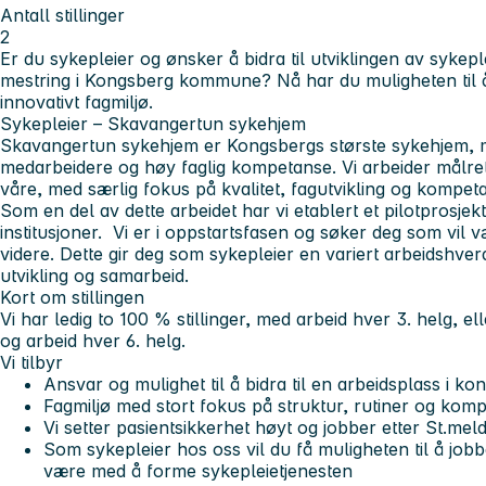
Antall stillinger
2
Er du sykepleier og ønsker å bidra til utviklingen av sykep
mestring i Kongsberg kommune? Nå har du muligheten til å
innovativt fagmiljø.
Sykepleier – Skavangertun sykehjem
Skavangertun sykehjem er Kongsbergs største sykehjem, 
medarbeidere og høy faglig kompetanse. Vi arbeider målrett
våre, med særlig fokus på kvalitet, fagutvikling og kompet
Som en del av dette arbeidet har vi etablert et pilotprosje
institusjoner. Vi er i oppstartsfasen og søker deg som vil
videre. Dette gir deg som sykepleier en variert arbeidshver
utvikling og samarbeid.
Kort om stillingen
Vi har ledig to 100 % stillinger, med arbeid hver 3. helg, e
og arbeid hver 6. helg.
Vi tilbyr
Ansvar og mulighet til å bidra til en arbeidsplass i kon
Fagmiljø med stort fokus på struktur, rutiner og ko
Vi setter pasientsikkerhet høyt og jobber etter St.meld
Som sykepleier hos oss vil du få muligheten til å jo
være med å forme sykepleietjenesten