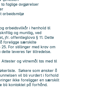
 ta faglige avgjørelser
er
 arbeidsmiljø
 arbeidsvilkår i henhold til
kriftlig og muntlig, ved
 jfr. offentleglova § 11. Dette
å foreligge særskilte
§ 25. For stillinger med krav om
ette leveres før tiltredelse.
Attester og vitnemål tas med til
 søkerliste. Søkere som ønsker å
nnelsen vil bli vurdert i forhold
ringer ikke foreligger en særskilt
elle bli kontaktet på forhånd.