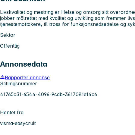
Livskvalitet og mestring er Helse og omsorg sitt overordned
jobber målrettet med kvalitet og utvikling som fremmer livs
tjenestemottakere, til tross for funksjonsnedsettelse og s
Sektor
Offentlig
Annonsedata
Rapporter annonse
Stillingsnummer
41765c31-6544-4096-9cdb-3617081e14c6
Hentet fra
visma-easycruit