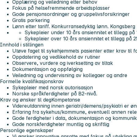
Opplæring og veiledning etter behov
Fokus på helsefremmende arbeidsplasser
Gode pensjonsordninger og gruppelivsforsikringer
Gratis parkering
Lønn etter tariff. Konkurransedyktig lønn. Kongsberg
Sykepleier under 10 års ansiennitet et tillegg på
Sykepleier over 10 års ansiennitet et tillegg på 
Innhold i stillingen
Utøve faget til sykehjemmets pasienter etter krav til fa
Oppdatering og vedlikehold av rutiner
Observere, vurdere og iverksetting av tiltak
Dokumentasjon og oppfølging
Veiledning og undervisning av kollegaer og andre
Formelle kvalifikasjonskrav
Sykepleier med norsk autorisasjon
Norske språkferdigheter på B2-nivå.
Krav og ønsker til deg
Kompetanse
Videreutdanning innen geriatri/demens/psykiatri er øn
Erfaring fra sykehus/kommune, eventuell annen rele
Gode ferdigheter i data, dokumentasjon og kommunik
Gode norskferdigheter muntlig og skriftlig
Personlige egenskaper
Vi ønsker innovative ansatte med fokus på utvikling a