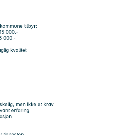
 kommune tilbyr:
 15 000.-
25 000.-
glig kvalitet
skelig, men ikke et krav
vant erfaring
asjon
v tjenesten