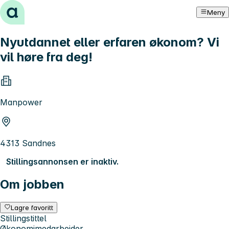
Hopp til innhold
Meny
Nyutdannet eller erfaren økonom? Vi
vil høre fra deg!
Manpower
4313 Sandnes
Stillingsannonsen er inaktiv.
Om jobben
Lagre favoritt
Stillingstittel
Økonomimedarbeider