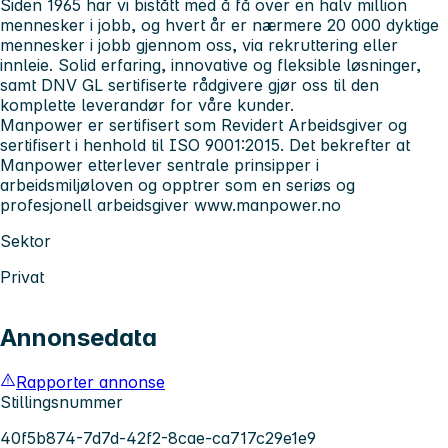
Siden 1965 har vi bistått med å få over en halv million
mennesker i jobb, og hvert år er nærmere 20 000 dyktige
mennesker i jobb gjennom oss, via rekruttering eller
innleie. Solid erfaring, innovative og fleksible løsninger,
samt DNV GL sertifiserte rådgivere gjør oss til den
komplette leverandør for våre kunder.
Manpower er sertifisert som Revidert Arbeidsgiver og
sertifisert i henhold til ISO 9001:2015. Det bekrefter at
Manpower etterlever sentrale prinsipper i
arbeidsmiljøloven og opptrer som en seriøs og
profesjonell arbeidsgiver www.manpower.no
Sektor
Privat
Annonsedata
Rapporter annonse
Stillingsnummer
40f5b874-7d7d-42f2-8cae-ca717c29e1e9