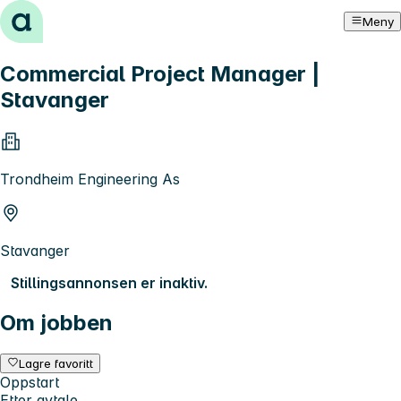
Hopp til innhold
Meny
Commercial Project Manager |
Stavanger
Trondheim Engineering As
Stavanger
Stillingsannonsen er inaktiv.
Om jobben
Lagre favoritt
Oppstart
Etter avtale