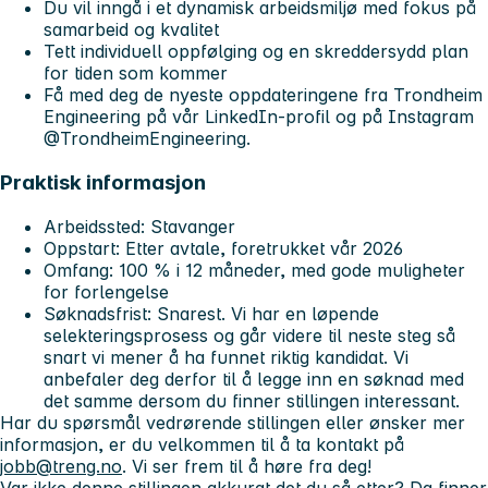
Du vil inngå i et dynamisk arbeidsmiljø med fokus på
samarbeid og kvalitet
Tett individuell oppfølging og en skreddersydd plan
for tiden som kommer
Få med deg de nyeste oppdateringene fra Trondheim
Engineering på vår LinkedIn-profil og på Instagram
@TrondheimEngineering.
Praktisk informasjon
Arbeidssted
: Stavanger
Oppstart
: Etter avtale, foretrukket vår 2026
Omfang
: 100 % i 12 måneder, med gode muligheter
for forlengelse
Søknadsfrist
: Snarest. Vi har en løpende
selekteringsprosess og går videre til neste steg så
snart vi mener å ha funnet riktig kandidat. Vi
anbefaler deg derfor til å legge inn en søknad med
det samme dersom du finner stillingen interessant.
Har du spørsmål vedrørende stillingen eller ønsker mer
informasjon, er du velkommen til å ta kontakt på
jobb@treng.no
. Vi ser frem til å høre fra deg!
Var ikke denne stillingen akkurat det du så etter? Da finner