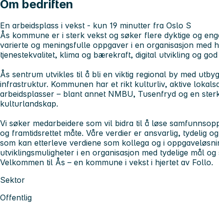
Om bedriften
En arbeidsplass i vekst - kun 19 minutter fra Oslo S
Ås kommune er i sterk vekst og søker flere dyktige og enga
varierte og meningsfulle oppgaver i en organisasjon med 
tjenestekvalitet, klima og bærekraft, digital utvikling og god
Ås sentrum utvikles til å bli en viktig regional by med utby
infrastruktur. Kommunen har et rikt kulturliv, aktive lokal
arbeidsplasser – blant annet NMBU, Tusenfryd og en sterk
kulturlandskap.
Vi søker medarbeidere som vil bidra til å løse samfunnsop
og framtidsrettet måte. Våre verdier er ansvarlig, tydelig o
som kan etterleve verdiene som kollega og i oppgaveløsni
utviklingsmuligheter i en organisasjon med tydelige mål og
Velkommen til Ås – en kommune i vekst i hjertet av Follo.
Sektor
Offentlig