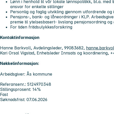
Lønn i henhold til vår lokale lønnspolitikk, bl.a. med 
ansvar for enkelte stillinger
Personlig og faglig utvikling gjennom utfordrende og
Pensjons-, bank- og låneordninger i KLP. Arbeidsgiv
premie til ytelsesbasert- livslang pensjonsordning og 
For tiden fritidsulykkesforsikring
Kontaktinformasjon
Hanne Barkvoll, Avdelingsleder, 99083682,
hanne.barkvo
Kari Orsal Vigstad, Enhetsleder Innsats og koordinering,
Nøkkelinformasjon:
Arbeidsgiver: Ås kommune
Referansenr.: 5124970348
Stillingsprosent: 14%
Fast
Søknadsfrist: 07.06.2026