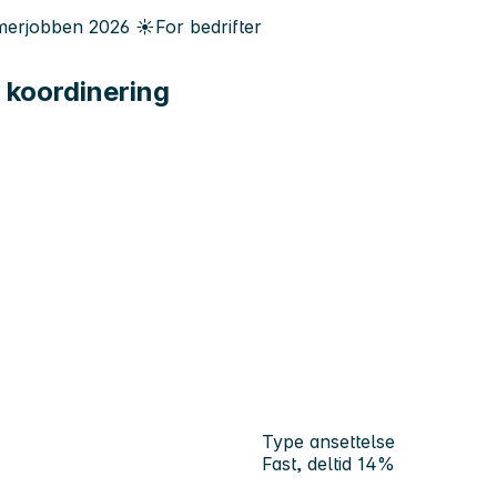
erjobben
2026
☀️
For bedrifter
 koordinering
Type ansettelse
Fast, deltid 14%