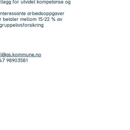
tillegg for utvidet kompetanse og
 interessante arbeidsoppgaver
er betaler mellom 15-22 % av
gruppelivsforsikring
ll@as.kommune.no
 +47 98903581