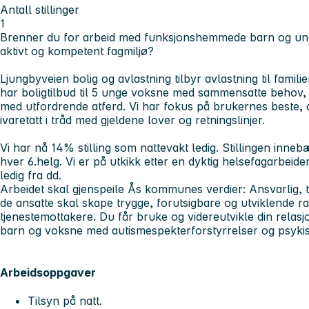
Antall stillinger
1
Brenner du for arbeid med funksjonshemmede barn og ung
aktivt og kompetent fagmiljø?
Ljungbyveien bolig og avlastning tilbyr avlastning til famili
har boligtilbud til 5 unge voksne med sammensatte behov,
med utfordrende atferd. Vi har fokus på brukernes beste, og
ivaretatt i tråd med gjeldene lover og retningslinjer.
Vi har nå 14% stilling som nattevakt ledig. Stillingen inne
hver 6.helg. Vi er på utkikk etter en dyktig helsefagarbeider
ledig fra dd.
Arbeidet skal gjenspeile Ås kommunes verdier: Ansvarlig, 
de ansatte skal skape trygge, forutsigbare og utviklende 
tjenestemottakere. Du får bruke og videreutvikle din rel
barn og voksne med autismespekterforstyrrelser og psykis
Arbeidsoppgaver
Tilsyn på natt.