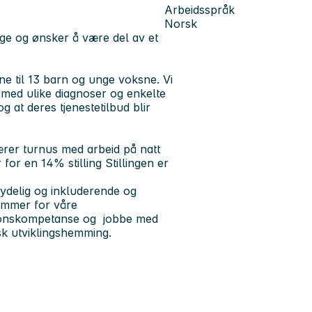
Arbeidsspråk
Norsk
e og ønsker å være del av et
ene til 13 barn og unge voksne. Vi
 med ulike diagnoser og enkelte
 at deres tjenestetilbud blir
bærer turnus med arbeid på natt
 for en 14% stilling Stillingen er
tydelig og inkluderende og
rammer for våre
asjonskompetanse og jobbe med
k utviklingshemming.