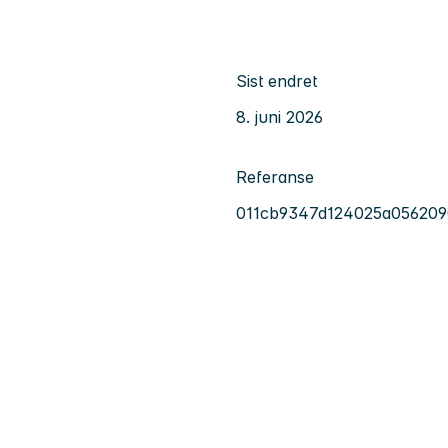
Sist endret
8. juni 2026
Referanse
011cb9347d124025a05620