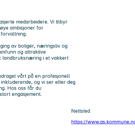
sjerte medarbeidere. Vi tilbyr
høye ambisjoner for
 forvaltning.
gging av boliger, næringsliv og
samfunn og attraktive
 landbruksnæring i et vakkert
pdraget vårt på en profesjonell
g inkluderende, og vi ser etter deg
ng. Hos oss får du
 stort engasjement.
Nettsted
https://www.as.kommune.n