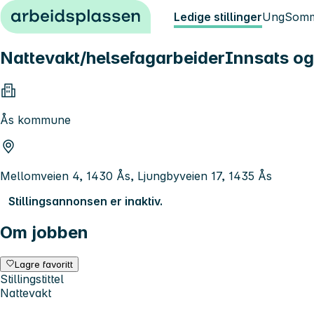
Hopp til innhold
Ledige stillinger
Ung
Somm
Nattevakt/helsefagarbeiderInnsats og
Ås kommune
Mellomveien 4, 1430 Ås, Ljungbyveien 17, 1435 Ås
Stillingsannonsen er inaktiv.
Om jobben
Lagre favoritt
Stillingstittel
Nattevakt