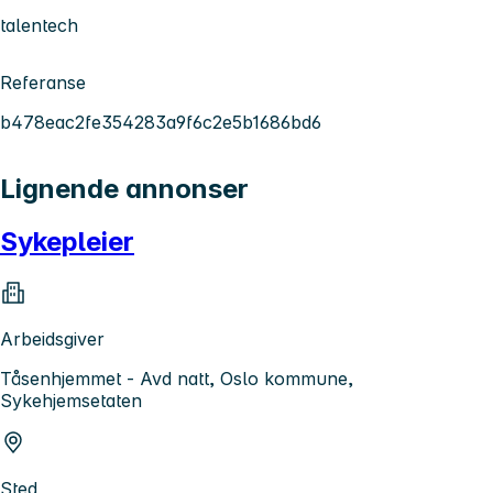
talentech
Referanse
b478eac2fe354283a9f6c2e5b1686bd6
Lignende annonser
Sykepleier
Arbeidsgiver
Tåsenhjemmet - Avd natt, Oslo kommune,
Sykehjemsetaten
Sted