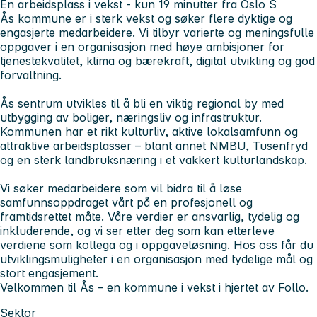
En arbeidsplass i vekst - kun 19 minutter fra Oslo S
Ås kommune er i sterk vekst og søker flere dyktige og
engasjerte medarbeidere. Vi tilbyr varierte og meningsfulle
oppgaver i en organisasjon med høye ambisjoner for
tjenestekvalitet, klima og bærekraft, digital utvikling og god
forvaltning.
Ås sentrum utvikles til å bli en viktig regional by med
utbygging av boliger, næringsliv og infrastruktur.
Kommunen har et rikt kulturliv, aktive lokalsamfunn og
attraktive arbeidsplasser – blant annet NMBU, Tusenfryd
og en sterk landbruksnæring i et vakkert kulturlandskap.
Vi søker medarbeidere som vil bidra til å løse
samfunnsoppdraget vårt på en profesjonell og
framtidsrettet måte. Våre verdier er ansvarlig, tydelig og
inkluderende, og vi ser etter deg som kan etterleve
verdiene som kollega og i oppgaveløsning. Hos oss får du
utviklingsmuligheter i en organisasjon med tydelige mål og
stort engasjement.
Velkommen til Ås – en kommune i vekst i hjertet av Follo.
Sektor