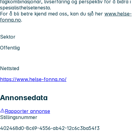
fagkombinasjonar, livserfaring og perspektiv for å bidra i
spesialisthelsetenesta.
For å bli betre kjend med oss, kan du sjå her
www.helse-
fonna.no
.
Sektor
Offentlig
Nettsted
https://www.helse-fonna.no/
Annonsedata
Rapporter annonse
Stillingsnummer
402468d0-8c69-4556-ab42-12c6c3ba54f3