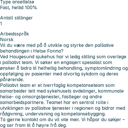
Type ansettelse
Fast, heltid 100%
Antall stillinger
1
Arbeidsspråk
Norsk
Vil du være med på å utvikle og styrke den palliative
behandlingen i Helse Fonna?
Ved Haugesund sjukehus har vi ledig stilling som overlege
i palliativt team. Vi søker en engasjert spesialist som
ønsker å bidra til helhetlig behandling, symptomlindring og
oppfølging av pasienter med alvorlig sykdom og deres
pårørende.
Palliativt team er et tverrfaglig kompetanseteam som
samarbeider tett med sykehusets avdelinger, kommunale
helse- og omsorgstjenester, fastleger og andre
samarbeidspartnere. Teamet har en sentral rolle i
utviklingen av palliative tjenester i regionen og bidrar med
rådgivning, undervisning og kompetansebygging.
Ta gjerne kontakt om du vil vite meir. Vi håpar du søkjer –
og ser fram til å høyre frå deg.