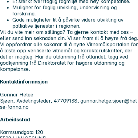
Et sterkt tverrfaglig fagmiljø med høy kompetanse.
Mulighet for faglig utvikling, undervisning og
forskning.
Gode muligheter til å påvirke videre utvikling av
palliative tjenester i regionen.
Vil du vite meir om stillinga? Ta gjerne kontakt med oss –
eller send inn søknaden din. Vi ser fram til å høyre frå deg.
Vi oppfordrar alle søkarar til å nytte Vitnemålsportalen for
å laste opp verifiserte vitnemål og karakterutskrifter, der
det er mogleg. Har du utdanning frå utlandet, legg ved
godkjenning frå Direktoratet for høgare utdanning og
kompetanse.
Kontaktinformasjon
Gunnar Helge
Sjøen, Avdelingsleder, 47709138,
gunnar.helge.sjoen@hel
se-fonna.no
Arbeidsstad
Karmsundgata 120