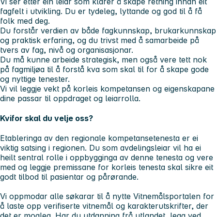
Vi ser etter ein leiar som klarer å skape retning innan eit
fagfelt i utvikling. Du er tydeleg, lyttande og god til å få
folk med deg.
Du forstår verdien av både fagkunnskap, brukarkunnskap
og praktisk erfaring, og du trivst med å samarbeide på
tvers av fag, nivå og organisasjonar.
Du må kunne arbeide strategisk, men også vere tett nok
på fagmiljøa til å forstå kva som skal til for å skape gode
og nyttige tenester.
Vi vil leggje vekt på korleis kompetansen og eigenskapane
dine passar til oppdraget og leiarrolla.
Kvifor skal du velje oss?
Etableringa av den regionale kompetansetenesta er ei
viktig satsing i regionen. Du som avdelingsleiar vil ha ei
heilt sentral rolle i oppbygginga av denne tenesta og vere
med og leggje premissane for korleis tenesta skal sikre eit
godt tilbod til pasientar og pårørande.
Vi oppmodar alle søkarar til å nytte Vitnemålsportalen for
å laste opp verifiserte vitnemål og karakterutskrifter, der
det er mogleg. Har du utdanning frå utlandet, legg ved