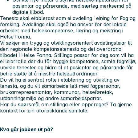
pasientar og pårørande, med særleg merksemd på
digitale tilbod.
Tenesta skal etablerast som ei avdeling i eining for Fag og
forsking. Avdelinga skal også ha ansvar for det lokale
arbeidet med helsekompetanse, læring og meistring i
Helse Fonna.
Vi søkjer ein trygg og utviklingsorientert avdelingsleiar til
den regionale kompetansetenesta og det overordna
tilbodet i Helse Fonna. Stillinga passar for deg som vil ha
ei leiarrolle der du får byggje kompetanse, samle fagmiljø,
utvikle tenester og bidra til at pasientar og pårørande får
betre støtte til å meistre helseutfordringar.
Du vil ha ei sentral rolle i etablering og utvikling av
tenesta, og du vil samarbeide tett med fagpersonar,
brukarrepresentantar, kommunar, helseføretak,
utdanningsmiljø og andre samarbeidspartar.
Har du spørsmål om stillinga eller oppdraget? Ta gjerne
kontakt for ein uforpliktande samtale.
Kva går jobben ut på?