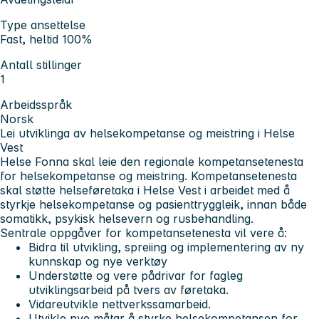
Type ansettelse
Fast, heltid 100%
Antall stillinger
1
Arbeidsspråk
Norsk
Lei utviklinga av helsekompetanse og meistring i Helse
Vest
Helse Fonna skal leie den regionale kompetansetenesta
for helsekompetanse og meistring. Kompetansetenesta
skal støtte helseføretaka i Helse Vest i arbeidet med å
styrkje helsekompetanse og pasienttryggleik, innan både
somatikk, psykisk helsevern og rusbehandling.
Sentrale oppgåver for kompetansetenesta vil vere å:
Bidra til utvikling, spreiing og implementering av ny
kunnskap og nye verktøy
Understøtte og vere pådrivar for fagleg
utviklingsarbeid på tvers av føretaka.
Vidareutvikle nettverkssamarbeid.
Utvikle nye måtar å styrke helsekompetansen for