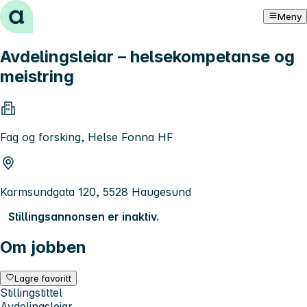
Hopp til innhold
Meny
Avdelingsleiar – helsekompetanse og
meistring
Fag og forsking, Helse Fonna HF
Karmsundgata 120, 5528 Haugesund
Stillingsannonsen er inaktiv.
Om jobben
Lagre favoritt
Stillingstittel
Avdelingsleiar