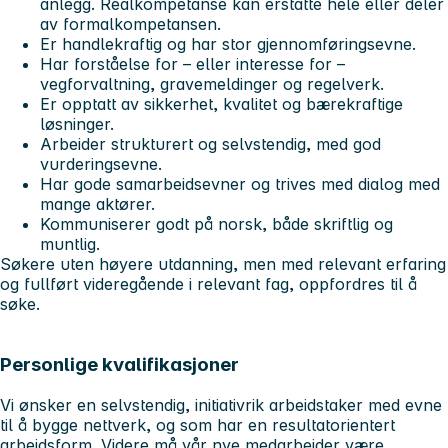
anlegg. Realkompetanse kan erstatte hele eller deler
av formalkompetansen.
Er handlekraftig og har stor gjennomføringsevne.
Har forståelse for – eller interesse for –
vegforvaltning, gravemeldinger og regelverk.
Er opptatt av
sikkerhet, kvalitet og bærekraftige
løsninger.
Arbeider strukturert og selvstendig, med god
vurderingsevne.
Har gode samarbeidsevner og trives med dialog med
mange aktører.
Kommuniserer godt på norsk, både skriftlig og
muntlig.
Søkere uten høyere utdanning, men med relevant erfaring
og fullført videregående i relevant fag, oppfordres til å
søke.
Personlige kvalifikasjoner
Vi ønsker en selvstendig, initiativrik arbeidstaker med evne
til å bygge nettverk, og som har en resultatorientert
arbeidsform. Videre må vår nye medarbeider være