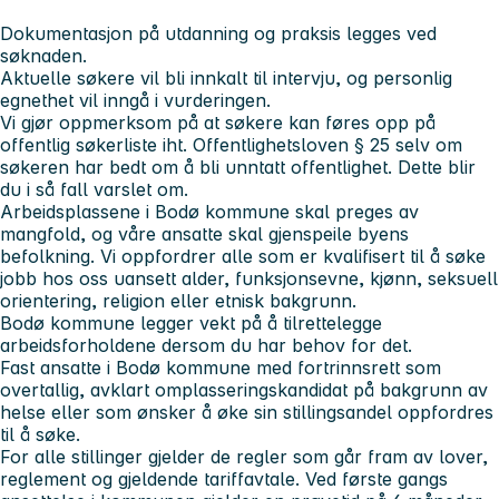
Dokumentasjon på utdanning og praksis legges ved
søknaden.
Aktuelle søkere vil bli innkalt til intervju, og personlig
egnethet vil inngå i vurderingen.
Vi gjør oppmerksom på at søkere kan føres opp på
offentlig søkerliste iht. Offentlighetsloven § 25 selv om
søkeren har bedt om å bli unntatt offentlighet. Dette blir
du i så fall varslet om.
Arbeidsplassene i Bodø kommune skal preges av
mangfold, og våre ansatte skal gjenspeile byens
befolkning. Vi oppfordrer alle som er kvalifisert til å søke
jobb hos oss uansett alder, funksjonsevne, kjønn, seksuell
orientering, religion eller etnisk bakgrunn.
Bodø kommune legger vekt på å tilrettelegge
arbeidsforholdene dersom du har behov for det.
Fast ansatte i Bodø kommune med fortrinnsrett som
overtallig, avklart omplasseringskandidat på bakgrunn av
helse eller som ønsker å øke sin stillingsandel oppfordres
til å søke.
For alle stillinger gjelder de regler som går fram av lover,
reglement og gjeldende tariffavtale. Ved første gangs