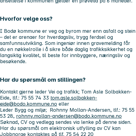
ansettelse i kommunen gjelder en prøvetid på 6 måneder.
Hvorfor velge oss?
I Bodø kommune er veg og byrom mer enn asfalt og stein
– det er arenaer for hverdagsliv, trygg ferdsel og
samfunnsutvikling. Som ingeniør innen gravemelding får
du en nøkkelrolle i å sikre både
daglig trafikksikkerhet og
langsiktig kvalitet
, til beste for innbyggere, næringsliv og
besøkende.
Har du spørsmål om stillingen?
Kontakt gjerne leder Vei og trafikk; Tom Asle Solbakken-
Eide, tlf.: 75 55 74 33
tom.asle.solbakken-
eide@bodo.kommune.no
eller
Leder Bygg og miljø; Rohnny Mollan-Andersen, tlf.: 75 55
53 28,
rohnny.mollan-andersen@bodo.kommune.no
Søknad, CV og vedlegg sendes via lenke på denne siden.
Har du spørsmål om elektronisk utfylling av CV kan
Jobbnorge kontaktes på tlf. 75 54 22 20