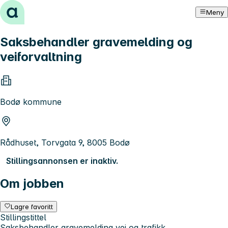
Hopp til innhold
Meny
Saksbehandler gravemelding og
veiforvaltning
Bodø kommune
Rådhuset, Torvgata 9, 8005 Bodø
Stillingsannonsen er inaktiv.
Om jobben
Lagre favoritt
Stillingstittel
Saksbehandler gravemelding vei og trafikk