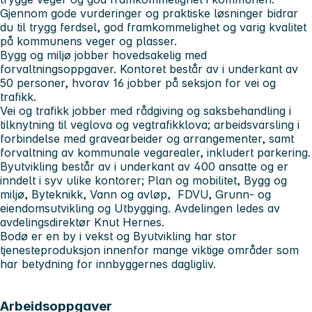
Gjennom gode vurderinger og praktiske løsninger bidrar
du til trygg ferdsel, god framkommelighet og varig kvalitet
på kommunens veger og plasser.
Bygg og miljø jobber hovedsakelig med
forvaltningsoppgaver. Kontoret består av i underkant av
50 personer, hvorav 16 jobber på seksjon for vei og
trafikk.
Vei og trafikk jobber med rådgiving og saksbehandling i
tilknytning til veglova og vegtrafikklova; arbeidsvarsling i
forbindelse med gravearbeider og arrangementer, samt
forvaltning av kommunale vegarealer, inkludert parkering.
Byutvikling består av i underkant av 400 ansatte og er
inndelt i syv ulike kontorer; Plan og mobilitet, Bygg og
miljø, Byteknikk, Vann og avløp, FDVU, Grunn- og
eiendomsutvikling og Utbygging. Avdelingen ledes av
avdelingsdirektør Knut Hernes.
Bodø er en by i vekst og Byutvikling har stor
tjenesteproduksjon innenfor mange viktige områder som
har betydning for innbyggernes dagligliv.
Arbeidsoppgaver