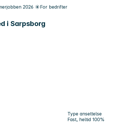
erjobben
2026
☀️
For bedrifter
ed i Sarpsborg
Type ansettelse
Fast, heltid 100%