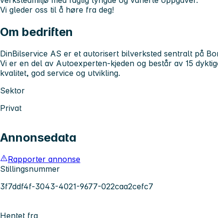
verkstedmiljø med faglig tyngde og varierte oppgaver.
Vi gleder oss til å høre fra deg!
Om bedriften
DinBilservice AS er et autorisert bilverksted sentralt på 
Vi er en del av Autoexperten-kjeden og består av 15 dykt
kvalitet, god service og utvikling.
Sektor
Privat
Annonsedata
Rapporter annonse
Stillingsnummer
3f7ddf4f-3043-4021-9677-022caa2cefc7
Hentet fra