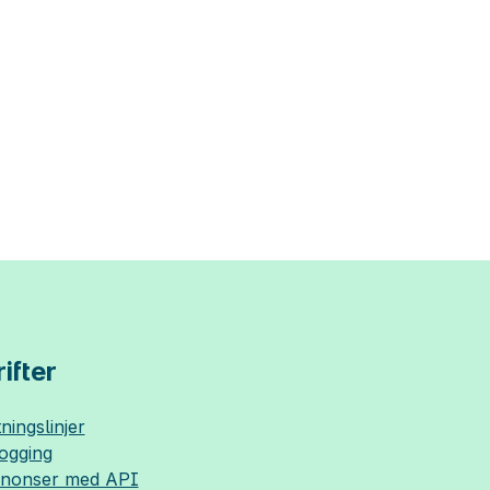
ifter
ningslinjer
logging
nnonser med API