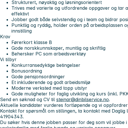
Strukturert, nøyaktig og løsningsorientert
Trives med varierte og utfordrende oppgaver og tar a
effektivt
Jobber godt både selvstendig og i team og bidrar positi
Punktlig og ryddig, holder orden på arbeidsplassen o
innstilling
Krav
Førerkort klasse B
Gode norskkunnskaper, muntlig og skriftlig
Behersker PC som arbeidsverktøy
Vi tilbyr
Konkurransedyktige betingelser
Bonusordning
Gode pensjonsordninger
Et inkluderende og godt arbeidsmiljø
Moderne verksted med topp utstyr
Gode muligheter for faglig utvikling og kurs (inkl. PK
Send en søknad og CV til
steinar@dinbilservice.no
.
Aktuelle kandidater vurderes fortløpende og vi oppfordrer 
Kontakt for spørsmål om stillingen, ta kontakt med Daglig 
41904343.
Du søker hvis denne jobben passer for deg som vil jobbe 