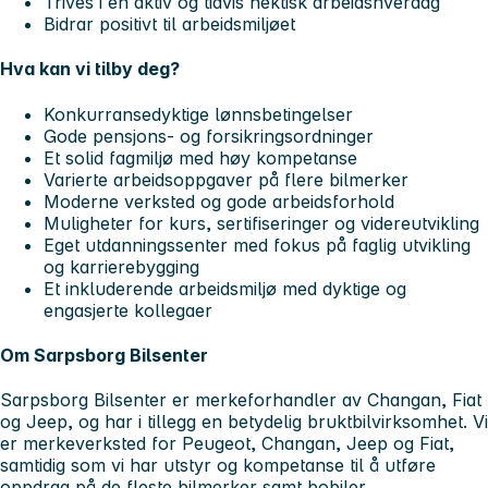
Trives i en aktiv og tidvis hektisk arbeidshverdag
Bidrar positivt til arbeidsmiljøet
Hva kan vi tilby deg?
Konkurransedyktige lønnsbetingelser
Gode pensjons- og forsikringsordninger
Et solid fagmiljø med høy kompetanse
Varierte arbeidsoppgaver på flere bilmerker
Moderne verksted og gode arbeidsforhold
Muligheter for kurs, sertifiseringer og videreutvikling
Eget utdanningssenter med fokus på faglig utvikling
og karrierebygging
Et inkluderende arbeidsmiljø med dyktige og
engasjerte kollegaer
Om Sarpsborg Bilsenter
Sarpsborg Bilsenter er merkeforhandler av Changan, Fiat
og Jeep, og har i tillegg en betydelig bruktbilvirksomhet. Vi
er merkeverksted for Peugeot, Changan, Jeep og Fiat,
samtidig som vi har utstyr og kompetanse til å utføre
oppdrag på de fleste bilmerker samt bobiler.