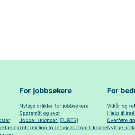
For jobbsøkere
For bedr
Nyttige artikler for jobbsøkere
Vilkår og ret
Spørsmål og svar
Hjelp til inn
sler
Jobbe i utlandet (EURES)
Overføre a
erklæring
Information to refugees from Ukraine
Nyttige artik
sen.no