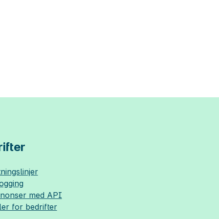
ifter
ningslinjer
logging
nnonser med API
ler for bedrifter