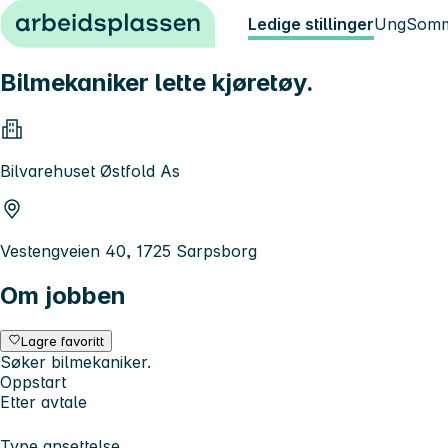
Hopp til innhold
Ledige stillinger
Ung
Somm
Bilmekaniker lette kjøretøy.
Bilvarehuset Østfold As
Vestengveien 40, 1725 Sarpsborg
Om jobben
Lagre favoritt
Søker bilmekaniker.
Oppstart
Etter avtale
Type ansettelse