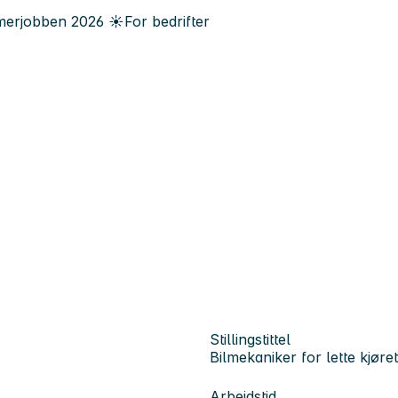
erjobben
2026
☀️
For bedrifter
Stillingstittel
Bilmekaniker for lette kjøre
Arbeidstid