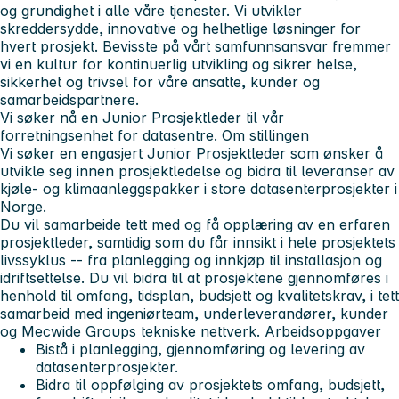
og grundighet i alle våre tjenester. Vi utvikler
skreddersydde, innovative og helhetlige løsninger for
hvert prosjekt. Bevisste på vårt samfunnsansvar fremmer
vi en kultur for kontinuerlig utvikling og sikrer helse,
sikkerhet og trivsel for våre ansatte, kunder og
samarbeidspartnere.
Vi søker nå en
Junior Prosjektleder
til vår
forretningsenhet for
datasentre
.
Om stillingen
Vi søker en engasjert
Junior Prosjektleder
som ønsker å
utvikle seg innen prosjektledelse og bidra til leveranser av
kjøle- og klimaanleggspakker i store datasenterprosjekter i
Norge.
Du vil samarbeide tett med og få opplæring av en erfaren
prosjektleder, samtidig som du får innsikt i hele prosjektets
livssyklus -- fra planlegging og innkjøp til installasjon og
idriftsettelse. Du vil bidra til at prosjektene gjennomføres i
henhold til omfang, tidsplan, budsjett og kvalitetskrav, i tett
samarbeid med ingeniørteam, underleverandører, kunder
og Mecwide Groups tekniske nettverk.
Arbeidsoppgaver
Bistå i planlegging, gjennomføring og levering av
datasenterprosjekter.
Bidra til oppfølging av prosjektets omfang, budsjett,