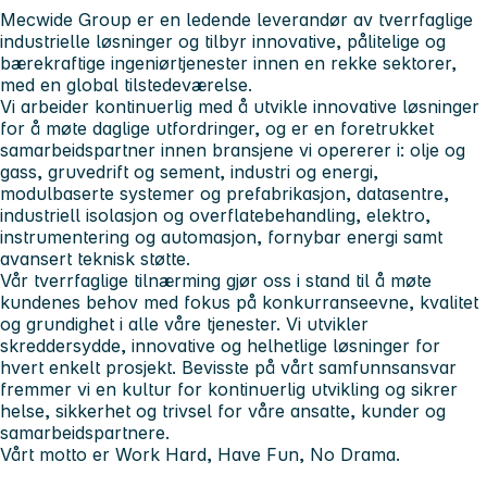
Mecwide Group er en ledende leverandør av tverrfaglige
industrielle løsninger og tilbyr innovative, pålitelige og
bærekraftige ingeniørtjenester innen en rekke sektorer,
med en global tilstedeværelse.
Vi arbeider kontinuerlig med å utvikle innovative løsninger
for å møte daglige utfordringer, og er en foretrukket
samarbeidspartner innen bransjene vi opererer i: olje og
gass, gruvedrift og sement, industri og energi,
modulbaserte systemer og prefabrikasjon, datasentre,
industriell isolasjon og overflatebehandling, elektro,
instrumentering og automasjon, fornybar energi samt
avansert teknisk støtte.
Vår tverrfaglige tilnærming gjør oss i stand til å møte
kundenes behov med fokus på konkurranseevne, kvalitet
og grundighet i alle våre tjenester. Vi utvikler
skreddersydde, innovative og helhetlige løsninger for
hvert enkelt prosjekt. Bevisste på vårt samfunnsansvar
fremmer vi en kultur for kontinuerlig utvikling og sikrer
helse, sikkerhet og trivsel for våre ansatte, kunder og
samarbeidspartnere.
Vårt motto er Work Hard, Have Fun, No Drama.