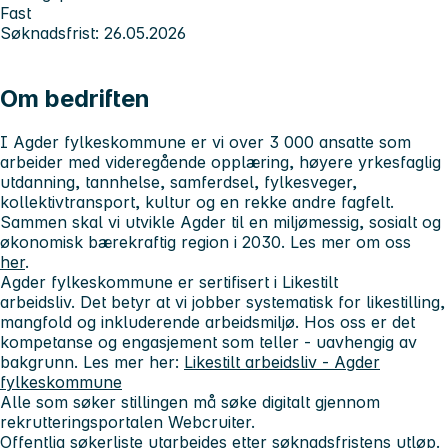
Fast
Søknadsfrist: 26.05.2026
Om bedriften
I Agder fylkeskommune er vi over 3 000 ansatte som
arbeider med videregående opplæring, høyere yrkesfaglig
utdanning, tannhelse, samferdsel, fylkesveger,
kollektivtransport, kultur og en rekke andre fagfelt.
Sammen skal vi utvikle Agder til en miljømessig, sosialt og
økonomisk bærekraftig region i 2030. Les mer om oss
her
.
Agder fylkeskommune er sertifisert i
Likestilt
arbeidsliv.
Det betyr at vi jobber systematisk for likestilling,
mangfold og inkluderende arbeidsmiljø. Hos oss er det
kompetanse og engasjement som teller - uavhengig av
bakgrunn. Les mer her:
Likestilt arbeidsliv - Agder
fylkeskommune
Alle som søker stillingen må søke digitalt gjennom
rekrutteringsportalen Webcruiter.
Offentlig søkerliste utarbeides etter søknadsfristens utløp.