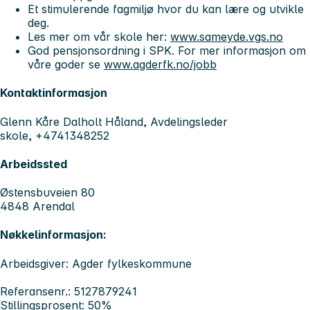
Et stimulerende fagmiljø hvor du kan lære og utvikle
deg. ​
Les mer om vår skole her:
www.sameyde.vgs.no
God pensjonsordning i SPK. For mer informasjon om
våre goder se
www.agderfk.no/jobb
Kontaktinformasjon
Glenn Kåre Dalholt Håland, Avdelingsleder
skole, +4741348252
Arbeidssted
Østensbuveien 80
4848 Arendal
Nøkkelinformasjon:
Arbeidsgiver: Agder fylkeskommune
Referansenr.: 5127879241
Stillingsprosent: 50%