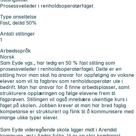
Prosessveileder i renholdsoperatørfaget
Type ansettelse
Fast, deltid 50%
Antall stillinger
1
Arbeidsspråk
Norsk
Sam Eyde vgs., har ledig en 50 % fast stilling som
prosessveileder i renholdsoperatørfaget. Dette er en
stilling hvor man skal ha ansvar for oppfølging av voksne
elever som vil ta fagbrev som renholdsoperatør ute i
bedrift. Man har ansvar for å finne arbeidsplasser, samt
strukturere opplæringen og følge elevene frem til
fagprøven. Stillingen vil også innebære ukentlige kurs i
faget på skolen. Jobben krever at man har bred faglig
kompetanse er strukturert og flink til å kommunisere med
mange ulike typer elever.
Sam Eyde videregående skole ligger midt i Arendal
kommune, øst i Agder fylke. Vi er en stor kombinert