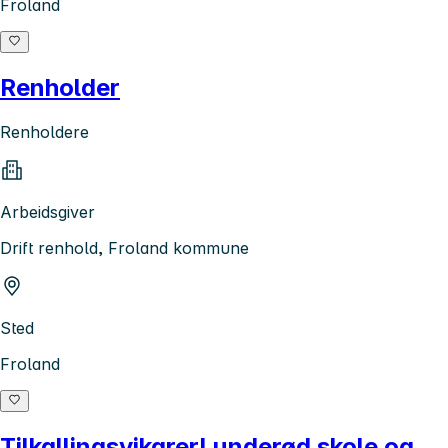
Froland
Renholder
Renholdere
Arbeidsgiver
Drift renhold, Froland kommune
Sted
Froland
TilkallingsvikarerLunderød skole og