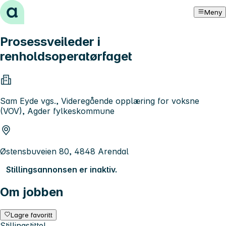
Hopp til innhold
Meny
Prosessveileder i
renholdsoperatørfaget
Sam Eyde vgs., Videregående opplæring for voksne
(VOV), Agder fylkeskommune
Østensbuveien 80, 4848 Arendal
Stillingsannonsen er inaktiv.
Om jobben
Lagre favoritt
Stillingstittel