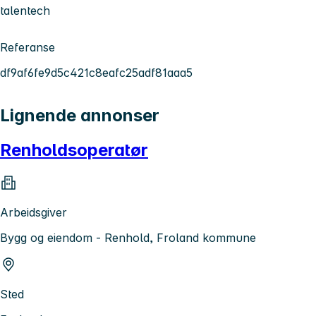
talentech
Referanse
df9af6fe9d5c421c8eafc25adf81aaa5
Lignende annonser
Renholdsoperatør
Arbeidsgiver
Bygg og eiendom - Renhold, Froland kommune
Sted