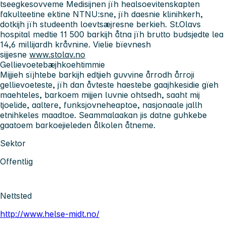
tseegkesovveme Medisijnen jïh healsoevitenskapten
fakulteetine ektine NTNU:sne, jïh daesnie klinihkerh,
dotkijh jïh studeenth loevtsæjresne berkieh. St.Olavs
hospital medtie 11 500 barkijh åtna jïh brutto budsjedte lea
14,6 millijardh kråvnine. Vielie bïevnesh
sijjesne
www.stolav.no
Gellievoetebæjhkoehtimmie
Mijjieh sïjhtebe barkijh edtjieh guvvine årrodh årroji
gellievoeteste, jïh dan åvteste haestebe gaajhkesidie gïeh
maehteles, barkoem mijjen luvnie ohtsedh, saaht mij
tjoelide, aaltere, funksjovneheaptoe, nasjonaale jallh
etnihkeles maadtoe. Seammalaakan jis datne guhkebe
gaatoem barkoejieleden ålkolen åtneme.
Sektor
Offentlig
Nettsted
http://www.helse-midt.no/