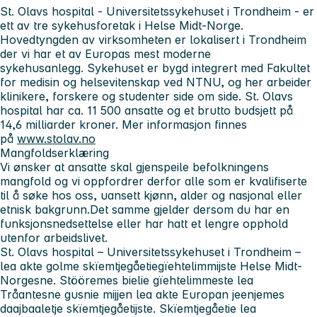
St. Olavs hospital - Universitetssykehuset i Trondheim
- er
ett av tre sykehusforetak i Helse Midt-Norge.
Hovedtyngden av virksomheten er lokalisert i Trondheim
der vi har et av Europas mest moderne
sykehusanlegg. Sykehuset er bygd integrert med Fakultet
for medisin og helsevitenskap ved NTNU, og her arbeider
klinikere, forskere og studenter side om side. St. Olavs
hospital har ca. 11 500 ansatte og et brutto budsjett på
14,6 milliarder kroner. Mer informasjon finnes
på
www.stolav.no
Mangfoldserklæring
Vi ønsker at ansatte skal gjenspeile befolkningens
mangfold og vi oppfordrer derfor alle som er kvalifiserte
til å søke hos oss, uansett kjønn, alder og nasjonal eller
etnisk bakgrunn.Det samme gjelder dersom du har en
funksjonsnedsettelse eller har hatt et lengre opphold
utenfor arbeidslivet.
St. Olavs hospital – Universitetssykehuset i Trondheim
–
lea akte golme skïemtjegåetiegïehtelimmijste Helse Midt-
Norgesne. Stööremes bielie gïehtelimmeste lea
Tråantesne gusnie mijjen lea akte Europan jeenjemes
daajbaaletje skïemtjegåetijste. Skïemtjegåetie lea