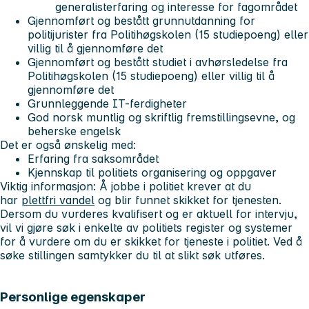
generalisterfaring og interesse for fagområdet
Gjennomført og bestått grunnutdanning for
politijurister fra Politihøgskolen (15 studiepoeng) eller
villig til å gjennomføre det
Gjennomført og bestått studiet i avhørsledelse fra
Politihøgskolen (15 studiepoeng) eller villig til å
gjennomføre det
Grunnleggende IT-ferdigheter
God norsk muntlig og skriftlig fremstillingsevne, og
beherske engelsk
Det er også ønskelig med:
Erfaring fra saksområdet
Kjennskap til politiets organisering og oppgaver
Viktig informasjon
: Å jobbe i politiet krever at du
har
plettfri vandel
og blir funnet skikket for tjenesten.
Dersom du vurderes kvalifisert og er aktuell for intervju,
vil vi gjøre søk i enkelte av politiets register og systemer
for å vurdere om du er skikket for tjeneste i politiet. Ved å
søke stillingen samtykker du til at slikt søk utføres.
Personlige egenskaper