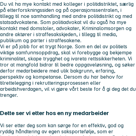
Du vil ha mye kontakt med kolleger i politidistriktet, særlig
på etterforskningssiden og på operasjonssentralen, i
tillegg til noe samhandling med andre politidistrikt og med
statsadvokatene. Som politiadvokat vil du også ha mye
kontakt med domstoler, advokater, Kriminalomsorgen og
andre aktører i straffesakskjeden, i tillegg til media,
publikum og parter i straffesakene.
Vi er på jobb for et trygt Norge. Som en del av politiets
viktige samfunnsoppdrag, skal vi forebygge og bekjempe
kriminalitet, skape trygghet og ivareta rettssikkerheten. Vi
tror at mangfold bidrar til bedre oppgaveløsning, og søker
derfor medarbeidere med ulik bakgrunn, erfaring,
perspektiv og kompetanse. Dersom du har behov for
tilrettelegging i rekrutteringsprosessen eller
arbeidshverdagen, vil vi gjøre vårt beste for å gi deg det du
trenger.
Dette ser vi etter hos en ny medarbeider
Vi ser etter deg som kan sørge for en effektiv, god og
ryddig håndtering av egen saksportefølje, som er