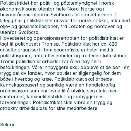
Politidistriktet har politi- og påtalemyndighet i norsk
økonomisk sone utenfor hele Nord-Norge og i
havområdene utenfor Svalbards territorialfarvann. I
tillegg har politidistriktet ansvar for norsk sokkel, inkludert
olje- og gassinstallasjoner, fra Lofoten og nordover og
utenfor Svalbard.
Hovedsetet og operasjonssentralen for politidistriktet er
lagt til politihuset i Tromsø. Politidistriktet har ca. 620
ansatte organisert i fem geografiske enheter med ti
politistasjoner, fem fellesenheter og tre lederstøttestaber.
Troms politidistrikt arbeider for å ha høy tillit i
befolkningen. Våre innbyggere skal oppleve at de bor i en
trygg del av landet, hvor politiet er tilgjengelig for dem
både i hverdag og krise. Politidistriktet skal arbeide
kunnskapsbasert og samtidig være en handlekraftig
organisasjon som har evne til å utvikle seg i takt med
samfunnet, kriminalitetsbildet og innbyggernes
forventninger. Politidistriktet skal være en trygg og
attraktiv arbeidsplass for sine medarbeidere
Sektor