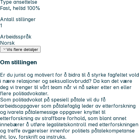
Type ansettelse
Fast, heltid 100%
Antall stillinger
1
Arbeidsspråk
Norsk
Vis flere detaljer
Om stillingen
Er du jurist og motivert for å bidra til å styrke fagfeltet vold
i nære relasjoner og seksuallovbrudd? Da kan det være
deg vi trenger til vårt team når vi nå søker etter en eller
flere politiadvokater.
Som politiadvokat på spesiell påtale vil du få
arbeidsoppgaver som påtalefaglig leder av etterforskning
og ivareta påtalemessige oppgaver knyttet til
etterforskning av straffbare forhold, som blant annet
innebærer å utføre legalitetskontroll med etterforskningen
og treffe avgjørelser innenfor politiets påtalekompetanse
iht. lov, forskrift og instruks.