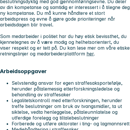
beslutningsdyktig med god gjennomføringsevne. Du deler
av din kompetanse og samtidig er interessert i å tilegne deg
ny kompetanse. Du må kunne håndtere et stort
arbeidspress og evne å gjøre gode prioriteringer når
arbeidsdagen blir travel.
Som medarbeider i politiet har du høy etisk bevissthet, du
kjennetegnes av å være modig og helhetsorientert, du
viser respekt og er tett på. Du kan lese mer om våre etiske
retningslinjer og medarbeiderplattform
her
.
Arbeidsoppgaver
Selvstendig ansvar for egen straffesaksportefølje,
herunder påtalemessig etterforskningsledelse og
behandling av straffesaker
Legalitetskontroll med etterforskningen, herunder
treffe beslutninger om bruk av tvangsmidler, ta ut
siktelse, vedta henleggelse, påtaleunnlatelse og
utferdige forelegg og tiltalebeslutninger
Forberede og utføre aktorater i ting- og lagmannsrett
Mediehåndtering i straffesaker