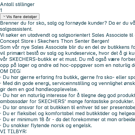
Antall stillinger
1
Vis flere detaljer
Brenner du for sko, salg og fornøyde kunder? Da er du vår
salgsassistent.
Vi søker en utadvendt og salgsorientert Sales Associate til
Concept Store i Skechers Thon Senter Bergen!
Som vår nye Sales Associate blir du en del av butikkens f
vil primært bestå av salg og kundeservice, hvor det å gi k
vår SKECHERS-butikk er et must. Du må også være forbere
opp på lager og andre ad hoc-oppgaver som en naturlig de
OM DEG:
· Du har gjerne erfaring fra butikk, gjerne fra sko- eller sp
· Med din gode energi, serviceinnstilling og vennlighet 
gir dem en god handleopplevelse.
· Du har en naturlig interesse for å tilegne deg god prod
ambassadør for SKECHERS' mange fantastiske produkter.
· Du tar ansvar for at butikken til enhver tid ser presentabe
· Du er fleksibel og komfortabel med butikktider
og helgear
· Du er minimum 18 år - da det forekommer at man arbeide
· Du snakker flytende norsk og engelsk.
VI TILBYR: