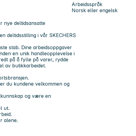
Arbeidsspråk
Norsk eller engelsk
 nye deltidsansatte
 en deltidsstilling i vår SKECHERS
aste stab. Dine arbeidsoppgaver
unden en unik handleopplevelse i
dt på å fylle på varer, rydde
l av butikkarbeidet.
ortsbransjen.
ønsker du kundene velkommen og
uktkunnskap og være en
l ut.
beid.
r alene.