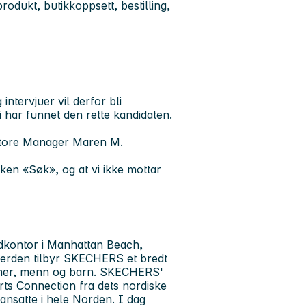
dukt, butikkoppsett, bestilling,
ntervjuer vil derfor bli
vi har funnet den rette kandidaten.
 Store Manager Maren M.
en «Søk», og at vi ikke mottar
dkontor i Manhattan Beach,
verden tilbyr SKECHERS et bredt
vinner, menn og barn. SKECHERS'
ts Connection fra dets nordiske
ansatte i hele Norden. I dag