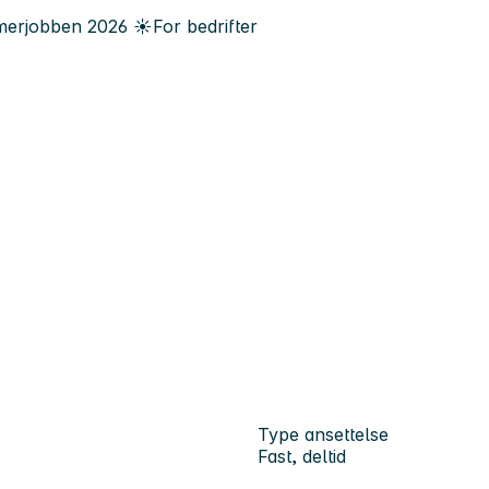
erjobben
2026
☀️
For bedrifter
n
Type ansettelse
Fast, deltid