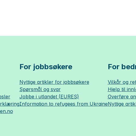
For jobbsøkere
For bedr
Nyttige artikler for jobbsøkere
Vilkår og ret
Spørsmål og svar
Hjelp til inn
sler
Jobbe i utlandet (EURES)
Overføre a
erklæring
Information to refugees from Ukraine
Nyttige artik
sen.no