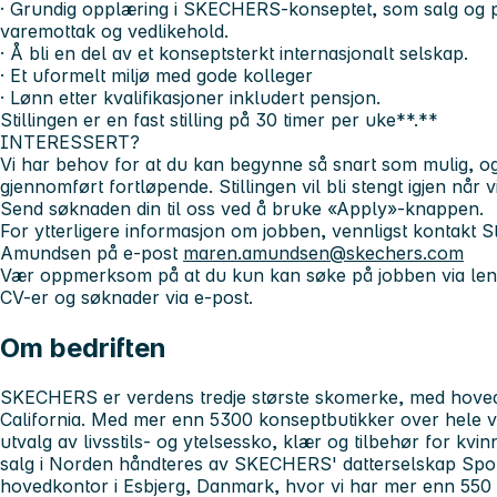
· Grundig opplæring i SKECHERS-konseptet, som salg og pro
varemottak og vedlikehold.
· Å bli en del av et konseptsterkt internasjonalt selskap.
· Et uformelt miljø med gode kolleger
· Lønn etter kvalifikasjoner inkludert pensjon.
Stillingen er en fast stilling på 30 timer per uke**.**
INTERESSERT?
Vi har behov for at du kan begynne så snart som mulig, og i
gjennomført fortløpende. Stillingen vil bli stengt igjen når 
Send søknaden din til oss ved å bruke «Apply»-knappen.
For ytterligere informasjon om jobben, vennligst kontakt
Amundsen på e-post
maren.amundsen@skechers.com
Vær oppmerksom på at du kun kan søke på jobben via lenk
CV-er og søknader via e-post.
Om bedriften
SKECHERS er verdens tredje største skomerke, med hove
California. Med mer enn 5300 konseptbutikker over hele 
utvalg av livsstils- og ytelsessko, klær og tilbehør for k
salg i Norden håndteres av SKECHERS' datterselskap Spor
hovedkontor i Esbjerg, Danmark, hvor vi har mer enn 550 