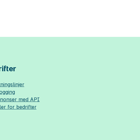
ifter
ningslinjer
logging
nnonser med API
ler for bedrifter