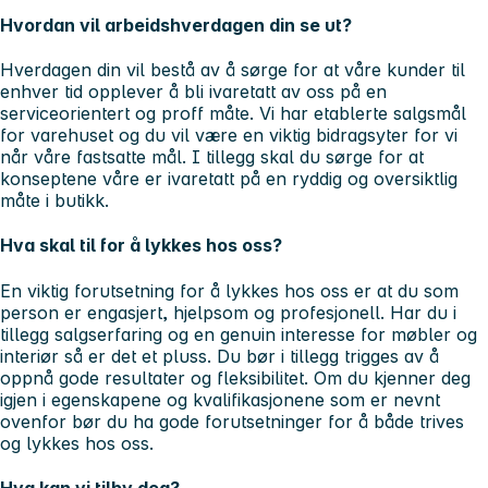
Hvordan vil arbeidshverdagen din se ut?
Hverdagen din vil bestå av å sørge for at våre kunder til
enhver tid opplever å bli ivaretatt av oss på en
serviceorientert og proff måte. Vi har etablerte salgsmål
for varehuset og du vil være en viktig bidragsyter for vi
når våre fastsatte mål. I tillegg skal du sørge for at
konseptene våre er ivaretatt på en ryddig og oversiktlig
måte i butikk.
Hva skal til for å lykkes hos oss?
En viktig forutsetning for å lykkes hos oss er at du som
person er engasjert, hjelpsom og profesjonell. Har du i
tillegg salgserfaring og en genuin interesse for møbler og
interiør så er det et pluss. Du bør i tillegg trigges av å
oppnå gode resultater og fleksibilitet. Om du kjenner deg
igjen i egenskapene og kvalifikasjonene som er nevnt
ovenfor bør du ha gode forutsetninger for å både trives
og lykkes hos oss.
Hva kan vi tilby deg?