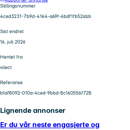
Stillingsnummer
4ced3231-7b9d-4164-a69f-6bdf1fb52abb
Sist endret
16. juli 2026
Hentet fra
vilect
Referanse
b1af8092-010a-4ced-9bbd-8c16055bf728
Lignende annonser
Er du vår neste engasjerte og