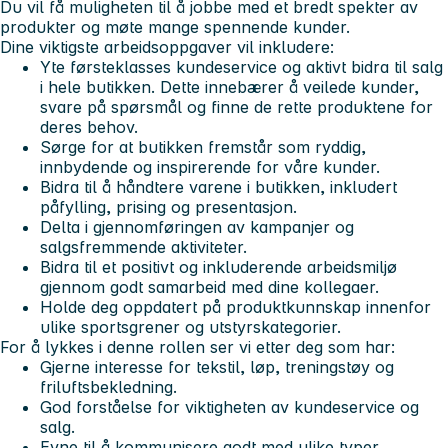
Du vil få muligheten til å jobbe med et bredt spekter av
produkter og møte mange spennende kunder.
Dine viktigste arbeidsoppgaver vil inkludere:
Yte førsteklasses kundeservice og aktivt bidra til salg
i hele butikken.
Dette innebærer å veilede kunder,
svare på spørsmål og finne de rette produktene for
deres behov.
Sørge for at butikken fremstår som ryddig,
innbydende og inspirerende
for våre kunder.
Bidra til å håndtere varene i butikken
, inkludert
påfylling, prising og presentasjon.
Delta i gjennomføringen av kampanjer og
salgsfremmende aktiviteter.
Bidra til et positivt og inkluderende arbeidsmiljø
gjennom godt samarbeid med dine kollegaer.
Holde deg oppdatert på produktkunnskap
innenfor
ulike sportsgrener og utstyrskategorier.
For å lykkes i denne rollen ser vi etter deg som har:
Gjerne interesse for tekstil, løp, treningstøy og
friluftsbekledning.
God forståelse for viktigheten av kundeservice og
salg.
Evne til å kommunisere godt med ulike typer