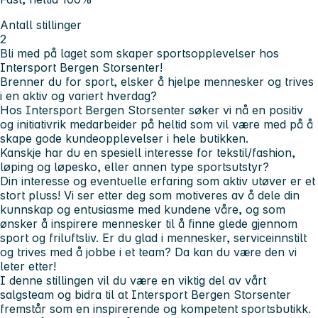
Antall stillinger
2
Bli med på laget som skaper sportsopplevelser hos
Intersport Bergen Storsenter!
Brenner du for sport, elsker å hjelpe mennesker og trives
i en aktiv og variert hverdag?
Hos Intersport Bergen Storsenter søker vi nå en positiv
og initiativrik medarbeider på heltid som vil være med på å
skape gode kundeopplevelser i hele butikken.
Kanskje har du en spesiell interesse for tekstil/fashion,
løping og løpesko, eller annen type sportsutstyr?
Din interesse og eventuelle erfaring som aktiv utøver er et
stort pluss! Vi ser etter deg som motiveres av å dele din
kunnskap og entusiasme med kundene våre, og som
ønsker å inspirere mennesker til å finne glede gjennom
sport og friluftsliv. Er du glad i mennesker, serviceinnstilt
og trives med å jobbe i et team? Da kan du være den vi
leter etter!
I denne stillingen vil du være en viktig del av vårt
salgsteam og bidra til at Intersport Bergen Storsenter
fremstår som en inspirerende og kompetent sportsbutikk.