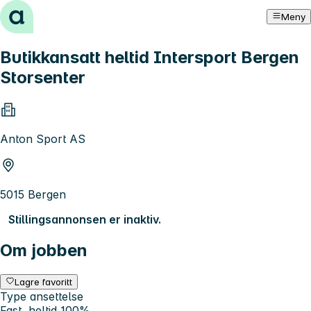
Hopp til innhold
Meny
Butikkansatt heltid Intersport Bergen
Storsenter
Anton Sport AS
5015 Bergen
Stillingsannonsen er inaktiv.
Om jobben
Lagre favoritt
Type ansettelse
Fast, heltid 100%