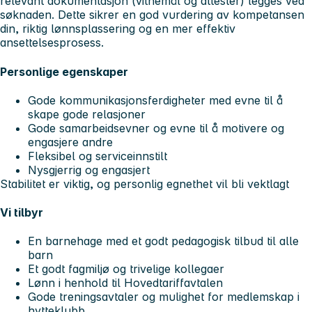
relevant dokumentasjon (vitnemål og attester) legges ved
søknaden. Dette sikrer en god vurdering av kompetansen
din, riktig lønnsplassering og en mer effektiv
ansettelsesprosess.
Personlige egenskaper
Gode kommunikasjonsferdigheter med evne til å
skape gode relasjoner
Gode samarbeidsevner og evne til å motivere og
engasjere andre
Fleksibel og serviceinnstilt
Nysgjerrig og engasjert
Stabilitet er viktig, og personlig egnethet vil bli vektlagt
Vi tilbyr
En barnehage med et godt pedagogisk tilbud til alle
barn
Et godt fagmiljø og trivelige kollegaer
Lønn i henhold til Hovedtariffavtalen
Gode treningsavtaler og mulighet for medlemskap i
hytteklubb