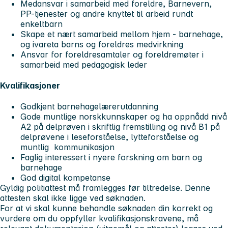
Medansvar i samarbeid med foreldre, Barnevern,
PP-tjenester og andre knyttet til arbeid rundt
enkeltbarn
Skape et nært samarbeid mellom hjem - barnehage,
og ivareta barns og foreldres medvirkning
Ansvar for foreldresamtaler og foreldremøter i
samarbeid med pedagogisk leder
Kvalifikasjoner
Godkjent barnehagelærerutdanning
Gode muntlige norskkunnskaper og ha oppnådd nivå
A2 på delprøven i skriftlig fremstilling og nivå B1 på
delprøvene i leseforståelse, lytteforståelse og
muntlig kommunikasjon
Faglig interessert i nyere forskning om barn og
barnehage
God digital kompetanse
Gyldig politiattest må framlegges før tiltredelse. Denne
attesten skal ikke ligge ved søknaden.
For at vi skal kunne behandle søknaden din korrekt og
vurdere om du oppfyller kvalifikasjonskravene, må