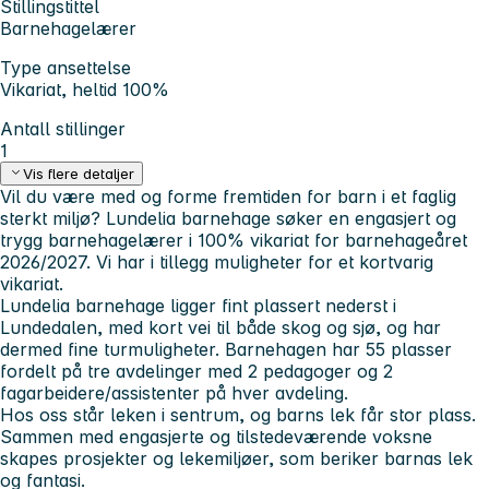
Stillingstittel
Barnehagelærer
Type ansettelse
Vikariat, heltid 100%
Antall stillinger
1
Vis flere detaljer
Vil du være med og forme fremtiden for barn i et faglig
sterkt miljø?
Lundelia barnehage søker en engasjert og
trygg barnehagelærer i 100% vikariat for barnehageåret
2026/2027. Vi har i tillegg muligheter for et kortvarig
vikariat.
Lundelia barnehage ligger fint plassert nederst i
Lundedalen, med kort vei til både skog og sjø, og har
dermed fine turmuligheter. Barnehagen har 55 plasser
fordelt på tre avdelinger med 2 pedagoger og 2
fagarbeidere/assistenter på hver avdeling.
Hos oss står leken i sentrum, og barns lek får stor plass.
Sammen med engasjerte og tilstedeværende voksne
skapes prosjekter og lekemiljøer, som beriker barnas lek
og fantasi.