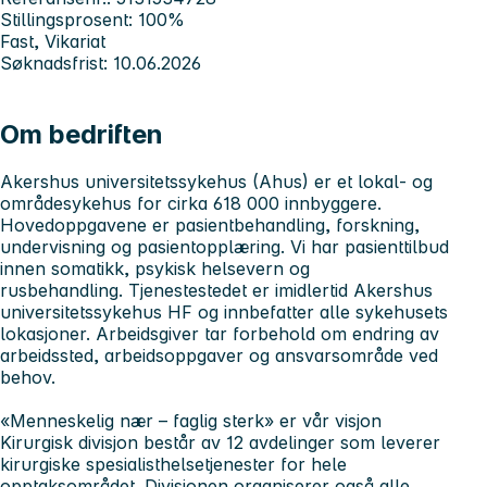
Stillingsprosent: 100%
Fast, Vikariat
Søknadsfrist: 10.06.2026
Om bedriften
Akershus universitetssykehus (Ahus
) er et lokal- og
områdesykehus for cirka 618 000 innbyggere.
Hovedoppgavene er pasientbehandling, forskning,
undervisning og pasientopplæring. Vi har pasienttilbud
innen somatikk, psykisk helsevern og
rusbehandling. Tjenestestedet er imidlertid Akershus
universitetssykehus HF og innbefatter alle sykehusets
lokasjoner. Arbeidsgiver tar forbehold om endring av
arbeidssted, arbeidsoppgaver og ansvarsområde ved
behov.
«Menneskelig nær – faglig sterk» er vår visjon
Kirurgisk divisjon
består av 12 avdelinger som leverer
kirurgiske spesialisthelsetjenester for hele
opptaksområdet. Divisjonen organiserer også alle