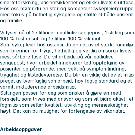
smerteforskning, pasientsikkerhet og etikk i livets sluttfase.
Hos oss møter du en stor og kompetent sykepleiergruppe
med fokus på helhetlig sykepleie og støtte til både pasient
og familie.
Vi lyser nå ut 2 stillinger i palliativ sengepost, 1 stilling som
100 % fast ansatt og 1 stilling 100 % vikariat.
Som sykepleier hos oss blir du en del av et sterkt fagmiljø
som brenner for trygg, helhetlig og verdig omsorg i livets
mest sårbare fase. Du vil arbeide på vår palliative
sengepost, hvor arbeidet innebærer tett oppfølging av
pasienter og pårørende, med vekt på symptomlindring,
trygghet og tilstedeværelse. Du blir en viktig del av et miljø
preget av tverrfaglig samarbeid, høy faglig standard og et
varmt, inkluderende arbeidsmiljø.
Stillingen passer for deg som ønsker å gjøre en reell
forskjell, som trives med ansvar og som vil bidra aktivt i et
fagmiljø som setter kvalitet, utvikling og menneskelighet
høyt. Det kan bli mulighet for forlengelse av vikariatet.
Arbeidsoppgaver