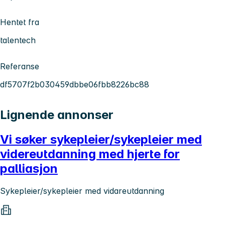
Hentet fra
talentech
Referanse
df5707f2b030459dbbe06fbb8226bc88
Lignende annonser
Vi søker sykepleier/sykepleier med
videreutdanning med hjerte for
palliasjon
Sykepleier/sykepleier med vidareutdanning