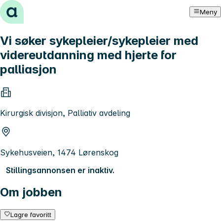
Hopp til innhold
Meny
Vi søker sykepleier/sykepleier med
videreutdanning med hjerte for
palliasjon
Kirurgisk divisjon, Palliativ avdeling
Sykehusveien, 1474 Lørenskog
Stillingsannonsen er inaktiv.
Om jobben
Lagre favoritt