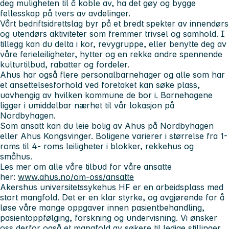
deg muligheten til å koble av, ha det gøy og bygge
fellesskap på tvers av avdelinger.
Vårt bedriftsidrettslag byr på et bredt spekter av innendørs
og utendørs aktiviteter som fremmer trivsel og samhold. I
tillegg kan du delta i kor, revygruppe, eller benytte deg av
våre ferieleiligheter, hytter og en rekke andre spennende
kulturtilbud, rabatter og fordeler.
Ahus har også flere personalbarnehager og alle som har
et ansettelsesforhold ved foretaket kan søke plass,
uavhengig av hvilken kommune de bor i. Barnehagene
ligger i umiddelbar nærhet til vår lokasjon på
Nordbyhagen.
Som ansatt kan du leie bolig av Ahus på Nordbyhagen
eller Ahus Kongsvinger. Boligene varierer i størrelse fra 1-
roms til 4- roms leiligheter i blokker, rekkehus og
småhus.
Les mer om alle våre tilbud for våre ansatte
her:
www.ahus.no/om-oss/ansatte
Akershus universitetssykehus HF er en arbeidsplass med
stort mangfold. Det er en klar styrke, og avgjørende for å
løse våre mange oppgaver innen pasientbehandling,
pasientoppfølging, forskning og undervisning. Vi ønsker
oss derfor også et mangfold av søkere til ledige stillinger,