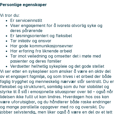
Personlige egenskaper
Vi tror du:
Er serviceinnstilt
Viser engasjement for å ivareta alvorlig syke og
deres pårørende
Er løsningsorientert og fleksibel
Tar initiativ og ansvar
Har gode kommunikasjonsevner
Har erfaring fra liknende arbeid
Tar imot veiledning og omsetter det i møte med
pasienter og deres familier
Verdsetter helhetlig sykepleie og det gode stellet
Vi ser etter en sykepleier som ønsker å være en aktiv del
av et engasjert fagmiljø, og som trives i et arbeid der både
faglig trygghet og menneskelig nærvær står sentralt. Du er
fleksibel og strukturert, samtidig som du har stabilitet og
styrke til å stå i emosjonelle situasjoner over tid – også når
lidelsen ikke fullt ut kan lindres. Hverdagen hos oss kan
være uforutsigbar, og du håndterer både raske endringer
og mange parallelle oppgaver med ro og oversikt. Du
jobber selvstendig, men liker også å være en del av et tett