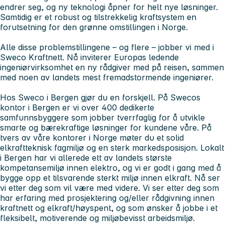
endrer seg, og ny teknologi åpner for helt nye løsninger.
Samtidig er et robust og tilstrekkelig kraftsystem en
forutsetning for den grønne omstillingen i Norge.
Alle disse problemstillingene – og flere – jobber vi med i
Sweco Kraftnett. Nå inviterer Europas ledende
ingeniørvirksomhet en ny rådgiver med på reisen, sammen
med noen av landets mest fremadstormende ingeniører.
Hos Sweco i Bergen gjør du en forskjell.
På Swecos
kontor i Bergen er vi over 400 dedikerte
samfunnsbyggere som jobber tverrfaglig for å utvikle
smarte og bærekraftige løsninger for kundene våre. På
tvers av våre kontorer i Norge møter du et solid
elkraftteknisk fagmiljø og en sterk markedsposisjon. Lokalt
i Bergen har vi allerede ett av landets største
kompetansemiljø innen elektro, og vi er godt i gang med å
bygge opp et tilsvarende sterkt miljø innen elkraft. Nå ser
vi etter deg som vil være med videre. Vi ser etter deg som
har erfaring med prosjektering og/eller rådgivning innen
kraftnett og elkraft/høyspent, og som ønsker å jobbe i et
fleksibelt, motiverende og miljøbevisst arbeidsmiljø.