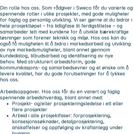
Din rolle hos oss.
Som rådgiver i Sweco får du varierte og
spennende roller i ulike prosjekter, med gode muligheter
for faglig og personlig utvikling. Vi ser gjerne at du bidrar i
hele prosjektløpet – fra tidligfase til ferdigstillelse – og
samarbeider tett med kundene for å utvikle bærekraftige
løsninger som forener teknikk og miljø. Hos oss kan du
også få muligheten til å bidra i markedsarbeid og utvikling
av nye markedsmuligheter, blant annet gjennom
kundedialog, tilbudsarbeid og identifisering av nye
behov. Med strukturert arbeidsform, gode
kommunikasjons- og samarbeidsevner og et ønske om å
levere kvalitet, har du gode forutsetninger for å lykkes
hos oss.
Arbeidsoppgaver.
Hos oss får du en variert og faglig
spennende arbeidshverdag, blant annet med:
Prosjekt- og/eller prosjekteringsledelse i ett eller
flere prosjekter
Arbeid i alle prosjektfaser: forprosjektering,
konsesjonssøknader, detaljprosjektering,
anskaffelser og oppfølging av kraftanlegg under
bygging