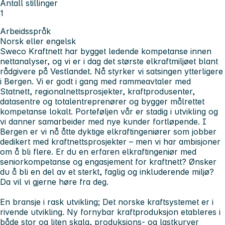
Antall stillinger
1
Arbeidsspråk
Norsk eller engelsk
Sweco Kraftnett har bygget ledende kompetanse innen
nettanalyser, og vi er i dag det største elkraftmiljøet blant
rådgivere på Vestlandet. Nå styrker vi satsingen ytterligere
i Bergen. Vi er godt i gang med rammeavtaler med
Statnett, regionalnettsprosjekter, kraftprodusenter,
datasentre og totalentreprenører og bygger målrettet
kompetanse lokalt. Porteføljen vår er stadig i utvikling og
vi danner samarbeider med nye kunder fortløpende. I
Bergen er vi nå åtte dyktige elkraftingeniører som jobber
dedikert med kraftnettsprosjekter – men vi har ambisjoner
om å bli flere. Er du en erfaren elkraftingeniør med
seniorkompetanse og engasjement for kraftnett? Ønsker
du å bli en del av et sterkt, faglig og inkluderende miljø?
Da vil vi gjerne høre fra deg.
En bransje i rask utvikling; Det norske kraftsystemet er i
rivende utvikling. Ny fornybar kraftproduksjon etableres i
både stor og liten skala, produksjons- og lastkurver