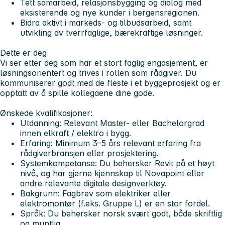
Tett samarbeid, relasjonsbygging og dialog med
eksisterende og nye kunder i bergensregionen.
Bidra aktivt i markeds- og tilbudsarbeid, samt
utvikling av tverrfaglige, bærekraftige løsninger.
Dette er deg
Vi ser etter deg som har et stort faglig engasjement, er
løsningsorientert og trives i rollen som rådgiver. Du
kommuniserer godt med de fleste i et byggeprosjekt og er
opptatt av å spille kollegaene dine gode.
Ønskede kvalifikasjoner:
Utdanning:
Relevant Master- eller Bachelorgrad
innen elkraft / elektro i bygg.
Erfaring:
Minimum 3–5 års relevant erfaring fra
rådgiverbransjen eller prosjektering.
Systemkompetanse:
Du behersker Revit på et høyt
nivå, og har gjerne kjennskap til Novapoint eller
andre relevante digitale designverktøy.
Bakgrunn:
Fagbrev som elektriker eller
elektromontør (f.eks. Gruppe L) er en stor fordel.
Språk:
Du behersker norsk svært godt, både skriftlig
og muntlig.