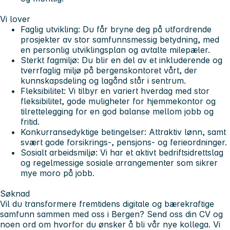
Vi lover
Faglig utvikling:
Du får bryne deg på utfordrende
prosjekter av stor samfunnsmessig betydning, med
en personlig utviklingsplan og avtalte milepæler.
Sterkt fagmiljø:
Du blir en del av et inkluderende og
tverrfaglig miljø på bergenskontoret vårt, der
kunnskapsdeling og lagånd står i sentrum.
Fleksibilitet:
Vi tilbyr en variert hverdag med stor
fleksibilitet, gode muligheter for hjemmekontor og
tilrettelegging for en god balanse mellom jobb og
fritid.
Konkurransedyktige betingelser:
Attraktiv lønn, samt
svært gode forsikrings-, pensjons- og ferieordninger.
Sosialt arbeidsmiljø:
Vi har et aktivt bedriftsidrettslag
og regelmessige sosiale arrangementer som sikrer
mye moro på jobb.
Søknad
Vil du transformere fremtidens digitale og bærekraftige
samfunn sammen med oss i Bergen? Send oss din CV og
noen ord om hvorfor du ønsker å bli vår nye kollega. Vi