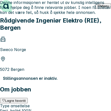
Denne informasjonen er hentet ut av kunstig intelligens
Hopp til innhold
Meny
for å hjelpe deg å finne relevante jobber. I noen få tilfeller
kan det være feil, så husk å sjekke hele annonsen.
Rådgivende Ingeniør Elektro (RIE),
Bergen
Sweco Norge
5072 Bergen
Stillingsannonsen er inaktiv.
Om jobben
Lagre favoritt
Type ansettelse
Fast, heltid 100%