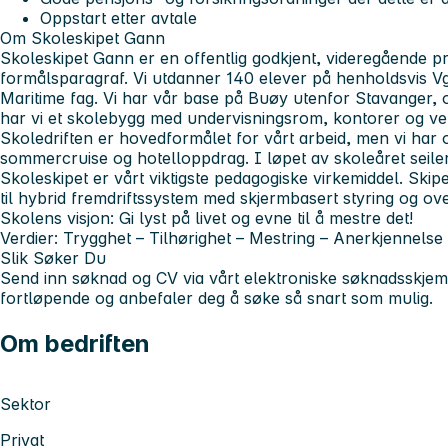
Oppstart etter avtale
Om Skoleskipet Gann
Skoleskipet Gann er en offentlig godkjent, videregående pr
formålsparagraf. Vi utdanner 140 elever på henholdsvis Vg
Maritime fag. Vi har vår base på Buøy utenfor Stavanger, 
har vi et skolebygg med undervisningsrom, kontorer og ve
Skoledriften er hovedformålet for vårt arbeid, men vi har 
sommercruise og hotelloppdrag. I løpet av skoleåret seiler
Skoleskipet er vårt viktigste pedagogiske virkemiddel. Skip
til hybrid fremdriftssystem med skjermbasert styring og ov
Skolens visjon:
Gi lyst på livet og evne til å mestre det!
Verdier:
Trygghet – Tilhørighet – Mestring – Anerkjennelse
Slik Søker Du
Send inn søknad og CV via vårt elektroniske søknadsskjem
fortløpende og anbefaler deg å søke så snart som mulig.
Om bedriften
Sektor
Privat