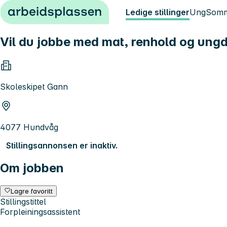
Hopp til innhold
Ledige stillinger
Ung
Somm
Vil du jobbe med mat, renhold og ungd
Skoleskipet Gann
4077 Hundvåg
Stillingsannonsen er inaktiv.
Om jobben
Lagre favoritt
Stillingstittel
Forpleiningsassistent