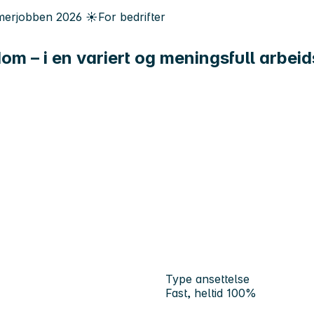
erjobben
2026
☀️
For bedrifter
om – i en variert og meningsfull arbe
Type ansettelse
Fast, heltid 100%