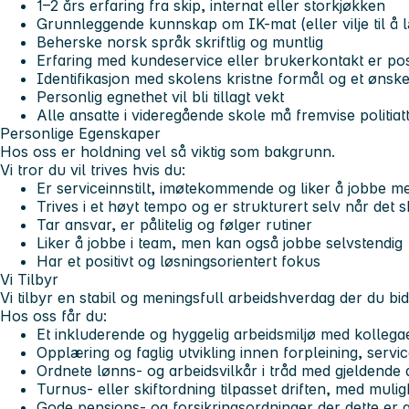
1–2 års erfaring fra skip, internat eller storkjøkken
Grunnleggende kunnskap om IK-mat (eller vilje til å 
Beherske norsk språk skriftlig og muntlig
Erfaring med kundeservice eller brukerkontakt er posi
Identifikasjon med skolens kristne formål og et øns
Personlig egnethet vil bli tillagt vekt
Alle ansatte i videregående skole må fremvise politia
Personlige Egenskaper
Hos oss er holdning vel så viktig som bakgrunn.
Vi tror du vil trives hvis du:
Er serviceinnstilt, imøtekommende og liker å jobbe 
Trives i et høyt tempo og er strukturert selv når det 
Tar ansvar, er pålitelig og følger rutiner
Liker å jobbe i team, men kan også jobbe selvstendig
Har et positivt og løsningsorientert fokus
Vi Tilbyr
Vi tilbyr en stabil og meningsfull arbeidshverdag der du bidr
Hos oss får du:
Et inkluderende og hyggelig arbeidsmiljø med kolleg
Opplæring og faglig utvikling innen forpleining, servi
Ordnete lønns- og arbeidsvilkår i tråd med gjeldende 
Turnus- eller skiftordning tilpasset driften, med mulighe
Gode pensjons- og forsikringsordninger der dette er a