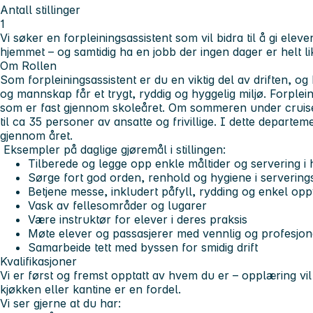
Antall stillinger
1
Vi søker en forpleiningsassistent som vil bidra til å gi elev
hjemmet – og samtidig ha en jobb der ingen dager er helt li
Om Rollen
Som forpleiningsassistent er du en viktig del av driften, og b
og mannskap får et trygt, ryddig og hyggelig miljø. Forplein
som er fast gjennom skoleåret. Om sommeren under crui
til ca 35 personer av ansatte og frivillige. I dette departem
gjennom året.
Eksempler på daglige gjøremål i stillingen:
Tilberede og legge opp enkle måltider og servering i h
Sørge fort god orden, renhold og hygiene i serverin
Betjene messe, inkludert påfyll, rydding og enkel op
Vask av fellesområder og lugarer
Være instruktør for elever i deres praksis
Møte elever og passasjerer med vennlig og profesjone
Samarbeide tett med byssen for smidig drift
Kvalifikasjoner
Vi er først og fremst opptatt av hvem du er – opplæring vil bl
kjøkken eller kantine er en fordel.
Vi ser gjerne at du har: