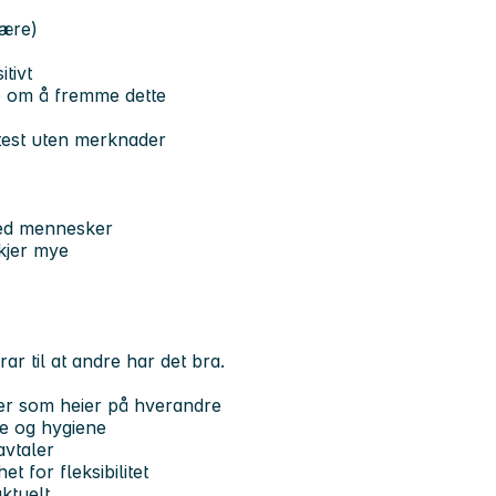
lære)
tivt
ke om å fremme dette
ttest uten merknader
med mennesker
skjer mye
ar til at andre har det bra.
aer som heier på hverandre
ce og hygiene
avtaler
t for fleksibilitet
ktuelt