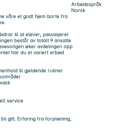
Arbeidsspråk
Norsk
ene våre et godt hjem borte fra
ke.
idrar til at elever, passasjerer
ingen består av totalt 9 ansatte
sesesongen øker avdelingen opp
entet har du et variert arbeid
enhold til gjeldende rutiner
gsområder
pvask
ll service
i gitt. Erfaring fra forpleining,