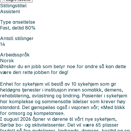
Stillingstittel
Assistent
Type ansettelse
Fast, deltid 80%
Antall stillinger
14
Arbeidsspråk
Norsk
Ønsker du en jobb som betyr noe for andre så kan dette
være den rette jobben for deg!
Enhet for sykehjem vil bestå av 10 sykehjem som gir
heldøgns tjenester i institusjon innen somatikk, demens,
rehabilitering, avlastning og lindring. Pasienter i sykehjem
har komplekse og sammensatte lidelser som krever høy
standard. Det gjenspeiles også i visjonen vår; «Med blikk
for omsorg og kompetanse».
I august 2026 åpner vi dørene til vårt nye sykehjem,
Sørbø bo- og aktivitetssenter. Det vil være 65 plasser
fordelt på fire avdelinger, lindrende, demens, korttid og en