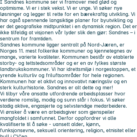
I Sandnes kommune ser vi framover med glød og
optimisme. Vi er i stek vekst. Vi er unge. Vi søker nye
løsninger og legger til rette for en bærekraftig utvikling. Vi
har også spennende langsiktige planer for byutvikling og
er det geografiske midtpunktet i en dynamisk region. Det er
ikke tilfeldig at visjonen vår lyder slik den gjør: Sandnes – i
sentrum for framtiden.
Sandnes kommune ligger sentralt på Nord-Jæren, er
Norges 11. mest folkerike kommuner og kjennetegnes av
mange, varierte kvaliteter. Kommunen består av etablerte
storby- og tettstedsområder og er en av fylkes største
landbrukskommuner. Vi har idrettsmiljø i norgestoppen, et
yrende kulturliv og friluftsområder for hele regionen.
Kommunen har et aktivt og innovativt næringsliv og en
sterk kulturhistorie. Sandnes er alt dette og mer!
Vi tilbyr våre ansatte utfordrende arbeidsplasser hvor
verdiene romslig, modig og sunn står i fokus. Vi søker
stadig aktive, engasjerte og selvstendige medarbeidere.
Vi ønsker å være en arbeidsgiver som gjenspeiler
mangfoldet i samfunnet. Derfor oppfordrer vi alle
kvalifiserte til å søke - uansett alder, kjønn,
funksjonsevne, seksuell orientering, religion, etnisitet eller
hull i CV'en.