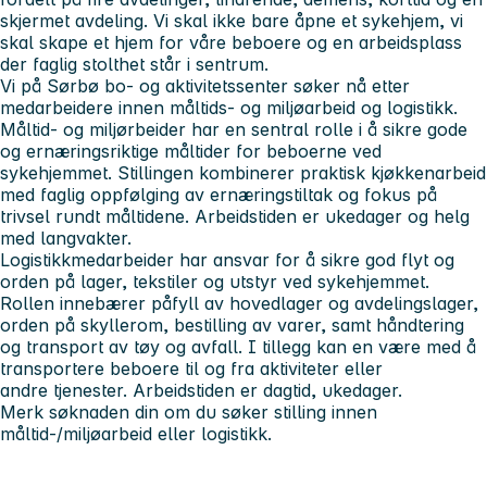
skjermet avdeling. Vi skal ikke bare åpne et sykehjem, vi
skal skape et hjem for våre beboere og en arbeidsplass
der faglig stolthet står i sentrum.
Vi på Sørbø bo- og aktivitetssenter søker nå etter
medarbeidere innen måltids- og miljøarbeid og logistikk.
Måltid- og miljørbeider har en sentral rolle i å sikre gode
og ernæringsriktige måltider for beboerne ved
sykehjemmet. Stillingen kombinerer praktisk kjøkkenarbeid
med faglig oppfølging av ernæringstiltak og fokus på
trivsel rundt måltidene. Arbeidstiden er ukedager og helg
med langvakter.
Logistikkmedarbeider har ansvar for å sikre god flyt og
orden på lager, tekstiler og utstyr ved sykehjemmet.
Rollen innebærer påfyll av hovedlager og avdelingslager,
orden på skyllerom, bestilling av varer, samt håndtering
og transport av tøy og avfall. I tillegg kan en være med å
transportere beboere til og fra aktiviteter eller
andre tjenester. Arbeidstiden er dagtid, ukedager.
Merk søknaden din om du søker stilling innen
måltid-/miljøarbeid eller logistikk.