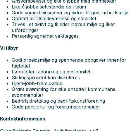
Ansvarsbevisst og like å jobbe med mennesker
Like å jobbe selvstendig og i team
Gode samarbeidsevner og bidrar til godt arbeidsmiljø
Opptatt av tilstedeværelse og stabilitet
Trives i et aktivt og til tider travelt miljø og liker
utfordringer
Personlig egnethet vektlegges
Vi tilbyr
Godt arbeidsmiljø og spennende oppgaver innenfor
fagfeltet
Lønn etter utdanning og ansiennitet
Stillingsprosent kan diskuteres
Hjem-jobb-hjem avtale
Gratis svømming for alle ansatte i kommunens
svømmehaller
Bedriftsidrettslag og bedriftskunstforening
Gode pensjons- og forsikringsordninger
Kontaktinformasjon
Guro Bråstein Ravndal, Avdelingsleder, +47